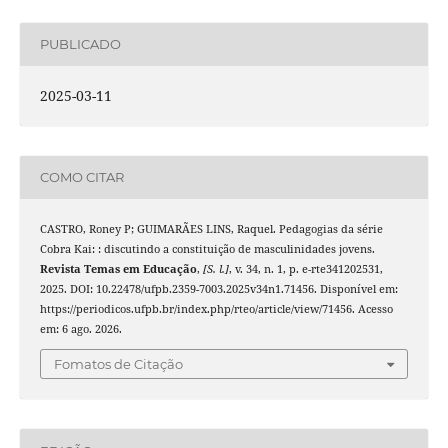
PUBLICADO
2025-03-11
COMO CITAR
CASTRO, Roney P; GUIMARÃES LINS, Raquel. Pedagogias da série
Cobra Kai: : discutindo a constituição de masculinidades jovens.
Revista Temas em Educação
,
[S. l.]
, v. 34, n. 1, p. e-rte341202531,
2025. DOI: 10.22478/ufpb.2359-7003.2025v34n1.71456. Disponível em:
https://periodicos.ufpb.br/index.php/rteo/article/view/71456. Acesso
em: 6 ago. 2026.
Fomatos de Citação