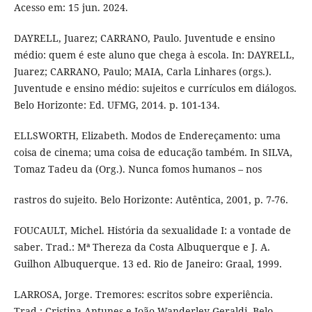
Acesso em: 15 jun. 2024.
DAYRELL, Juarez; CARRANO, Paulo. Juventude e ensino
médio: quem é este aluno que chega à escola. In: DAYRELL,
Juarez; CARRANO, Paulo; MAIA, Carla Linhares (orgs.).
Juventude e ensino médio: sujeitos e currículos em diálogos.
Belo Horizonte: Ed. UFMG, 2014. p. 101-134.
ELLSWORTH, Elizabeth. Modos de Endereçamento: uma
coisa de cinema; uma coisa de educação também. In SILVA,
Tomaz Tadeu da (Org.). Nunca fomos humanos – nos
rastros do sujeito. Belo Horizonte: Autêntica, 2001, p. 7-76.
FOUCAULT, Michel. História da sexualidade I: a vontade de
saber. Trad.: Mª Thereza da Costa Albuquerque e J. A.
Guilhon Albuquerque. 13 ed. Rio de Janeiro: Graal, 1999.
LARROSA, Jorge. Tremores: escritos sobre experiência.
Trad.: Cristina Antunes e João Wanderley Geraldi. Belo