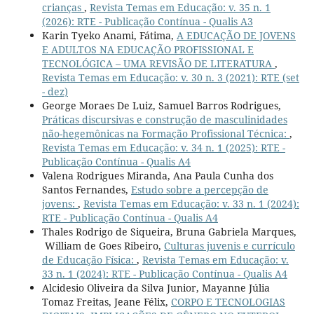
crianças
,
Revista Temas em Educação: v. 35 n. 1
(2026): RTE - Publicação Contínua - Qualis A3
Karin Tyeko Anami, Fátima,
A EDUCAÇÃO DE JOVENS
E ADULTOS NA EDUCAÇÃO PROFISSIONAL E
TECNOLÓGICA – UMA REVISÃO DE LITERATURA
,
Revista Temas em Educação: v. 30 n. 3 (2021): RTE (set
- dez)
George Moraes De Luiz, Samuel Barros Rodrigues,
Práticas discursivas e construção de masculinidades
não-hegemônicas na Formação Profissional Técnica:
,
Revista Temas em Educação: v. 34 n. 1 (2025): RTE -
Publicação Contínua - Qualis A4
Valena Rodrigues Miranda, Ana Paula Cunha dos
Santos Fernandes,
Estudo sobre a percepção de
jovens:
,
Revista Temas em Educação: v. 33 n. 1 (2024):
RTE - Publicação Contínua - Qualis A4
Thales Rodrigo de Siqueira, Bruna Gabriela Marques,
William de Goes Ribeiro,
Culturas juvenis e currículo
de Educação Física:
,
Revista Temas em Educação: v.
33 n. 1 (2024): RTE - Publicação Contínua - Qualis A4
Alcidesio Oliveira da Silva Junior, Mayanne Júlia
Tomaz Freitas, Jeane Félix,
CORPO E TECNOLOGIAS