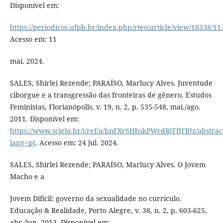
Disponível em:
https://periodicos.ufpb.br/index.php/rteo/article/view/18338/11
Acesso em: 11
mai. 2024.
SALES, Shirlei Rezende; PARAÍSO, Marlucy Alves. Juventude
ciborgue e a transgressão das fronteiras de gênero. Estudos
Feministas, Florianópolis, v. 19, n. 2, p. 535-548, mai./ago.
2011. Disponível em:
https://www.scielo.br/j/ref/a/bnFXrSHhskPWcdRjTfJFBJz/abstrac
lang=pt
. Acesso em: 24 jul. 2024.
SALES, Shirlei Rezende; PARAÍSO, Marlucy Alves. O Jovem
Macho e a
Jovem Difícil: governo da sexualidade no currículo.
Educação & Realidade, Porto Alegre, v. 38, n. 2, p. 603-625,
abr./jun. 2013. Disponível em: