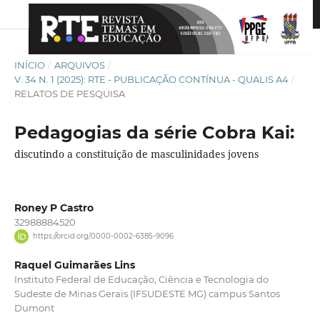
INÍCIO
/
ARQUIVOS
/
V. 34 N. 1 (2025): RTE - PUBLICAÇÃO CONTÍNUA - QUALIS A4
/
RELATOS DE PESQUISA
Pedagogias da série Cobra Kai:
discutindo a constituição de masculinidades jovens
Roney P Castro
32988884520
https://orcid.org/0000-0002-6385-9096
Raquel Guimarães Lins
Instituto Federal de Educação, Ciência e Tecnologia do
Sudeste de Minas Gerais (IFSUDESTE MG) campus Santos
Dumont