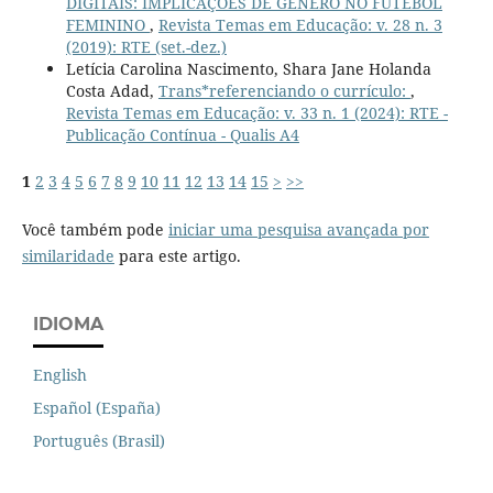
DIGITAIS: IMPLICAÇÕES DE GÊNERO NO FUTEBOL
FEMININO
,
Revista Temas em Educação: v. 28 n. 3
(2019): RTE (set.-dez.)
Letícia Carolina Nascimento, Shara Jane Holanda
Costa Adad,
Trans*referenciando o currículo:
,
Revista Temas em Educação: v. 33 n. 1 (2024): RTE -
Publicação Contínua - Qualis A4
1
2
3
4
5
6
7
8
9
10
11
12
13
14
15
>
>>
Você também pode
iniciar uma pesquisa avançada por
similaridade
para este artigo.
IDIOMA
English
Español (España)
Português (Brasil)