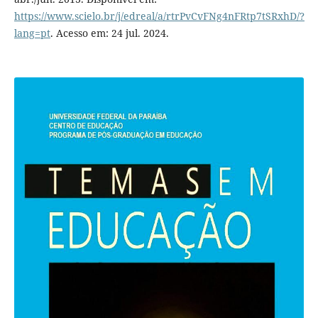
https://www.scielo.br/j/edreal/a/rtrPvCvFNg4nFRtp7tSRxhD/?
lang=pt
. Acesso em: 24 jul. 2024.