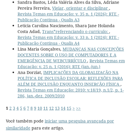
Sandra Bastos, Lêda Valéria Alves da Silva, Adriane
Pereira Ferreira,
Vigiar, orientar e disciplinar
,
Revista Temas em Educação: v. 35 n. 1 (2026): RTE -
Publicação Contínua - Qualis A3
Letícia Carolina Nascimento, Shara Jane Holanda
Costa Adad,
Trans*referenciando o currículo:
,
Revista Temas em Educação: v. 33 n. 1 (2024): RTE -
Publicação Contínua - Qualis A4
Lina Maria Gonçalves,
MUDANÇAS NAS CONCEPÇÕES
DOCENTES SOBRE O USO DE COMPUTADORES E A
EMERGÊNCIA DE WEBCURRÍCULO
,
Revista Temas em
Educação: v. 25 n. 1 (2016): RTE (jan.-jun.)
Ana Dorziat,
IMPLICAÇÕES DA GLOBALIZAÇÃO NA
POLÍTICA DE INCLUSÃO ESCOLAR: REFLEXÕES PARA
ALÉM DE INCLUSÃO ENQUANTO INSERÇÃO FÍSICA
,
Revista Temas em Educação: 2010: v.18/19, n.1/2, p. 1-
286, jan.-dez. 2009/2010
1
2
3
4
5
6
7
8
9
10
11
12
13
14
15
>
>>
Você também pode
iniciar uma pesquisa avançada por
similaridade
para este artigo.