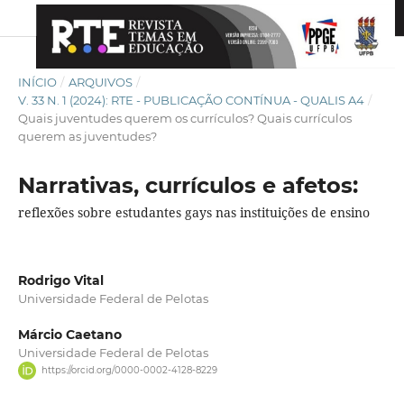
INÍCIO
/
ARQUIVOS
/
V. 33 N. 1 (2024): RTE - PUBLICAÇÃO CONTÍNUA - QUALIS A4
/
Quais juventudes querem os currículos? Quais currículos
querem as juventudes?
Narrativas, currículos e afetos:
reflexões sobre estudantes gays nas instituições de ensino
Rodrigo Vital
Universidade Federal de Pelotas
Márcio Caetano
Universidade Federal de Pelotas
https://orcid.org/0000-0002-4128-8229