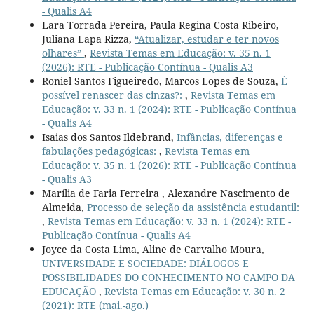
- Qualis A4
Lara Torrada Pereira, Paula Regina Costa Ribeiro,
Juliana Lapa Rizza,
“Atualizar, estudar e ter novos
olhares”
,
Revista Temas em Educação: v. 35 n. 1
(2026): RTE - Publicação Contínua - Qualis A3
Roniel Santos Figueiredo, Marcos Lopes de Souza,
É
possível renascer das cinzas?:
,
Revista Temas em
Educação: v. 33 n. 1 (2024): RTE - Publicação Contínua
- Qualis A4
Isaias dos Santos Ildebrand,
Infâncias, diferenças e
fabulações pedagógicas:
,
Revista Temas em
Educação: v. 35 n. 1 (2026): RTE - Publicação Contínua
- Qualis A3
Marília de Faria Ferreira , Alexandre Nascimento de
Almeida,
Processo de seleção da assistência estudantil:
,
Revista Temas em Educação: v. 33 n. 1 (2024): RTE -
Publicação Contínua - Qualis A4
Joyce da Costa Lima, Aline de Carvalho Moura,
UNIVERSIDADE E SOCIEDADE: DIÁLOGOS E
POSSIBILIDADES DO CONHECIMENTO NO CAMPO DA
EDUCAÇÃO
,
Revista Temas em Educação: v. 30 n. 2
(2021): RTE (mai.-ago.)