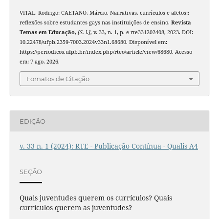
VITAL, Rodrigo; CAETANO, Márcio. Narrativas, currículos e afetos::
reflexões sobre estudantes gays nas instituições de ensino.
Revista
Temas em Educação
,
[S. l.]
, v. 33, n. 1, p. e-rte331202408, 2023. DOI:
10.22478/ufpb.2359-7003.2024v33n1.68680. Disponível em:
https://periodicos.ufpb.br/index.php/rteo/article/view/68680. Acesso
em: 7 ago. 2026.
Fomatos de Citação
EDIÇÃO
v. 33 n. 1 (2024): RTE - Publicação Contínua - Qualis A4
SEÇÃO
Quais juventudes querem os currículos? Quais
currículos querem as juventudes?