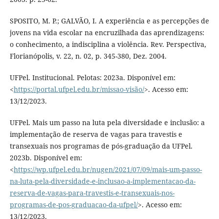
SPOSITO, M. P.; GALVÃO, I. A experiência e as percepções de
jovens na vida escolar na encruzilhada das aprendizagens:
o conhecimento, a indisciplina a violência. Rev. Perspectiva,
Florianópolis, v. 22, n. 02, p. 345-380, Dez. 2004.
UFPel. Institucional. Pelotas: 2023a. Disponível em:
<
https://portal.ufpel.edu.br/missao-visão/
>. Acesso em:
13/12/2023.
UFPel. Mais um passo na luta pela diversidade e inclusão: a
implementação de reserva de vagas para travestis e
transexuais nos programas de pós-graduação da UFPel.
2023b. Disponível em:
<
https://wp.ufpel.edu.br/nugen/2021/07/09/mais-um-passo-
na-luta-pela-diversidade-e-inclusao-a-implementacao-da-
reserva-de-vagas-para-travestis-e-transexuais-nos-
programas-de-pos-graduacao-da-ufpel/
>. Acesso em:
13/12/2023.