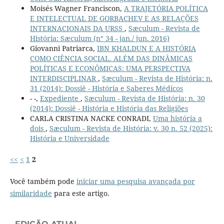
Moisés Wagner Franciscon,
A TRAJETÓRIA POLÍTICA
E INTELECTUAL DE GORBACHEV E AS RELAÇÕES
INTERNACIONAIS DA URSS
,
Sæculum - Revista de
História: Sæculum (n° 34 - jan./ jun. 2016)
Giovanni Patriarca,
IBN KHALDUN E A HISTÓRIA
COMO CIÊNCIA SOCIAL. ALÉM DAS DINÂMICAS
POLÍTICAS E ECONÔMICAS: UMA PERSPECTIVA
INTERDISCIPLINAR
,
Sæculum - Revista de História: n.
31 (2014): Dossiê - História e Saberes Médicos
- -,
Expediente
,
Sæculum - Revista de História: n. 30
(2014): Dossiê - História e História das Religiões
CARLA CRISTINA NACKE CONRADI,
Uma história a
dois
,
Sæculum - Revista de História: v. 30 n. 52 (2025):
História e Universidade
<<
<
1
2
Você também pode
iniciar uma pesquisa avançada por
similaridade
para este artigo.