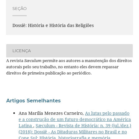
SEÇÃO
Dossiê: História e História das Religiões
LICENÇA
A revista
Sæculum
permite aos autores a manutenção dos direitos
autorais pelo seu trabalho, no entanto eles devem repassar
direitos de primeira publicação ao periódico.
Artigos Semelhantes
Ana Marília Menezes Carneiro,
As lutas pelo passado
e a construção de um futuro democrático na América
Latina
,
Sæculum - Revista de História: n. 39 (jul./dez.)
(2018): Dossiê - As Ditaduras Militares no Brasil e no
Cone Sul: História, historiografia e memória