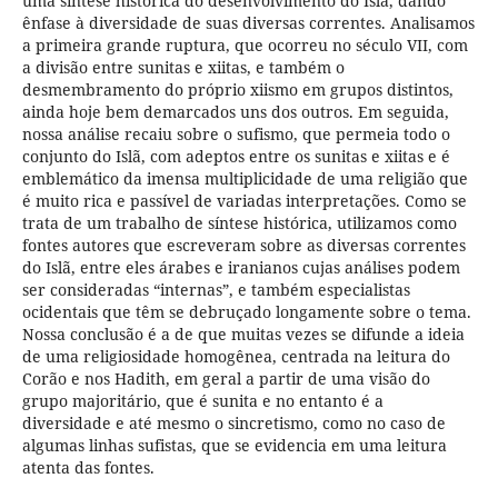
uma síntese histórica do desenvolvimento do Islã, dando
ênfase à diversidade de suas diversas correntes. Analisamos
a primeira grande ruptura, que ocorreu no século VII, com
a divisão entre sunitas e xiitas, e também o
desmembramento do próprio xiismo em grupos distintos,
ainda hoje bem demarcados uns dos outros. Em seguida,
nossa análise recaiu sobre o sufismo, que permeia todo o
conjunto do Islã, com adeptos entre os sunitas e xiitas e é
emblemático da imensa multiplicidade de uma religião que
é muito rica e passível de variadas interpretações. Como se
trata de um trabalho de síntese histórica, utilizamos como
fontes autores que escreveram sobre as diversas correntes
do Islã, entre eles árabes e iranianos cujas análises podem
ser consideradas “internas”, e também especialistas
ocidentais que têm se debruçado longamente sobre o tema.
Nossa conclusão é a de que muitas vezes se difunde a ideia
de uma religiosidade homogênea, centrada na leitura do
Corão e nos Hadith, em geral a partir de uma visão do
grupo majoritário, que é sunita e no entanto é a
diversidade e até mesmo o sincretismo, como no caso de
algumas linhas sufistas, que se evidencia em uma leitura
atenta das fontes.