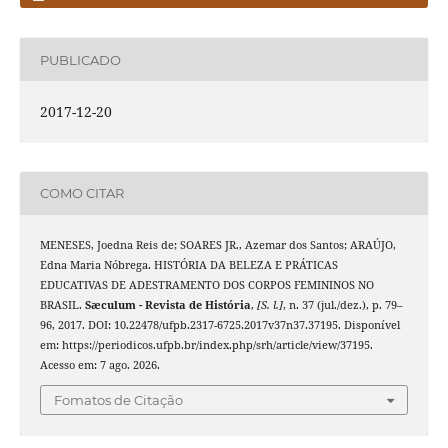
PUBLICADO
2017-12-20
COMO CITAR
MENESES, Joedna Reis de; SOARES JR., Azemar dos Santos; ARAÚJO,
Edna Maria Nóbrega. HISTÓRIA DA BELEZA E PRÁTICAS
EDUCATIVAS DE ADESTRAMENTO DOS CORPOS FEMININOS NO
BRASIL.
Sæculum - Revista de História
,
[S. l.]
, n. 37 (jul./dez.), p. 79–
96, 2017. DOI: 10.22478/ufpb.2317-6725.2017v37n37.37195. Disponível
em: https://periodicos.ufpb.br/index.php/srh/article/view/37195.
Acesso em: 7 ago. 2026.
Fomatos de Citação