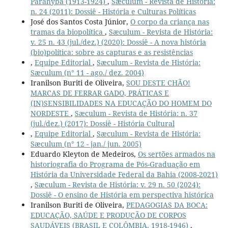
Parahyba (1913-1924)
,
Sæculum - Revista de História:
n. 24 (2011): Dossiê - História e Culturas Políticas
José dos Santos Costa Júnior,
O corpo da criança nas
tramas da biopolítica
,
Sæculum - Revista de História:
v. 25 n. 43 (jul./dez.) (2020): Dossiê - A nova história
(bio)política: sobre as capturas e as resistências
,
Equipe Editorial
,
Sæculum - Revista de História:
Sæculum (n° 11 - ago./ dez. 2004)
Iranilson Buriti de Oliveira,
SOU DESTE CHÃO!
MARCAS DE FERRAR GADO, PRÁTICAS E
(IN)SENSIBILIDADES NA EDUCAÇÃO DO HOMEM DO
NORDESTE
,
Sæculum - Revista de História: n. 37
(jul./dez.) (2017): Dossiê - História Cultural
,
Equipe Editorial
,
Sæculum - Revista de História:
Sæculum (n° 12 - jan./ jun. 2005)
Eduardo Kleyton de Medeiros,
Os sertões armados na
historiografia do Programa de Pós-Graduação em
História da Universidade Federal da Bahia (2008-2021)
,
Sæculum - Revista de História: v. 29 n. 50 (2024):
Dossiê - O ensino de História em perspectiva histórica
Iranilson Buriti de Oliveira,
PEDAGOGIAS DA BOCA:
EDUCAÇÃO, SAÚDE E PRODUÇÃO DE CORPOS
SAUDÁVEIS (BRASIL E COLÔMBIA, 1918-1946)
,