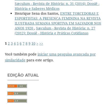
Sæculum - Revista de História: n. 31 (2014): Dossiê -
História e Saberes Médicos
Henrique Sena dos Santos,
ENTRE TORCEDORAS E
ESPORTISTAS: A PRESENÇA FEMININA NA REVISTA
ILUSTRADA SEMANA SPORTIVA EM SALVADOR NOS
ANOS 1920
,
Sæculum - Revista de História: n. 27
(2012): Dossiê - História e Práticas Cotidianas
1
2
3
4
5
6
7
8
9
10
>
>>
Você também pode
iniciar uma pesquisa avançada por
similaridade
para este artigo.
EDIÇÃO ATUAL