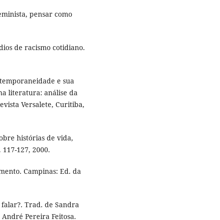
eminista, pensar como
ios de racismo cotidiano.
ntemporaneidade e sua
a literatura: análise da
vista Versalete, Curitiba,
bre histórias de vida,
. 117-127, 2000.
imento. Campinas: Ed. da
 falar?. Trad. de Sandra
 André Pereira Feitosa.