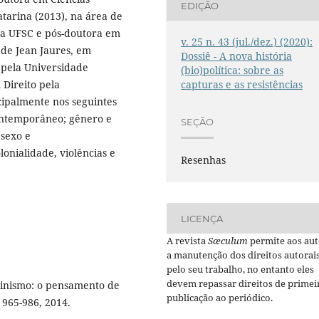
EDIÇÃO
tarina (2013), na área de
la UFSC e pós-doutora em
v. 25 n. 43 (jul./dez.) (2020):
ade Jean Jaures, em
Dossiê - A nova história
 pela Universidade
(bio)política: sobre as
capturas e as resistências
 Direito pela
ncipalmente nos seguintes
contemporâneo; gênero e
SEÇÃO
 sexo e
onialidade, violências e
Resenhas
LICENÇA
A revista
Sæculum
permite aos aut
a manutenção dos direitos autorai
pelo seu trabalho, no entanto eles
devem repassar direitos de primei
inismo: o pensamento de
publicação ao periódico.
. 965-986, 2014.