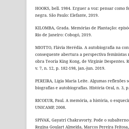
HOOKS, bell. 1984. Erguer a voz: pensar como f
negra. São Paulo: Elefante, 2019.
KILOMBA, Grada. Memórias de Plantação: episód
Rio de Janeiro: Cobogó, 2019.
MIOTTO, Flávia Herédia. A autobiografia na co
consequente abertura a perspectiva feministas n
obra Teoria King Kong, de Virginie Despentes. Re
v. 7, n. 12, p. 182-198, jan.-jun. 2019.
PEREIRA, Lígia Maria Leite. Algumas reflexões so
biografias e autobiografias. História Oral, n. 3, p
RICOEUR, Paul. A memória, a história, o esquec
UNICAMP, 2008.
SPIVAK, Gayatri Chakravorty. Pode o subalterno
Regina Goulart Almeida, Marcos Pereira Feitosa,