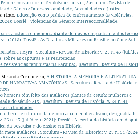
,
Feminismos ao norte, feminismos ao sul
,
Sæculum - Revista de
ências de Gênero: Interseccionalidade, Sexualidades e Justiça
a Pinto,
Educação como prática de enfrentamento às violências
,
(2024): Dossiê - Violências de Gênero: Interseccionalidade,
crise: história e memória diante de novos enquadramentos teóri
ez.) (2018): Dossiê - As Ditaduras Militares no Brasil e no Cone Sul:
toriadora negra
,
Sæculum - Revista de História: v. 25 n. 43 (jul./dez
ca: sobre as capturas e as resistências
)e resistências feministas na Paraíba:
,
Sæculum - Revista de Históri
o Miranda Cormineiro,
A HISTÓRIA, A MEMÓRIA E A LITERATURA:
O DE NARRATIVAS AMAZÔNICAS
,
Sæculum - Revista de História: n
ricos
os homens têm feito das mulheres plantas de estufa: mulheres e
etade do século XIX
,
Sæculum - Revista de História: v. 24 n. 41
ro e sertanidades
 mulheres e o futuro da democracia: neoliberalismo, desigualdade
. 26 n. 45 (jul./dez.) (2021): Dossiê - A escrita da história em disput
ica da pesquisa e do ensino em História
ia mata mulheres
,
Sæculum - Revista de História: v. 29 n. 51 (2024