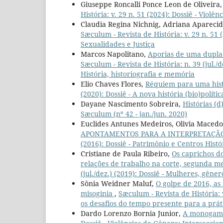
Giuseppe Roncalli Ponce Leon de Oliveira
História: v. 29 n. 51 (2024): Dossiê - Viol
Claudia Regina Nichnig, Adriana Aparecid
Sæculum - Revista de História: v. 29 n. 51 
Sexualidades e Justiça
Marcos Napolitano,
Aporias de uma dupla 
Sæculum - Revista de História: n. 39 (jul./d
História, historiografia e memória
Elio Chaves Flores,
Réquiem para uma his
(2020): Dossiê - A nova história (bio)políti
Dayane Nascimento Sobreira,
Histórias (d
Sæculum (nº 42 - jan./jun. 2020)
Euclides Antunes Medeiros, Olivia Maced
APONTAMENTOS PARA A INTERPRETAÇÃ
(2016): Dossiê - Patrimônio e Centros Histó
Cristiane de Paula Ribeiro,
Os caprichos d
relações de trabalho na corte, segunda m
(jul./dez.) (2019): Dossiê - Mulheres, gêne
Sônia Weidner Maluf,
O golpe de 2016, as
misoginia
,
Sæculum - Revista de História: v
os desafios do tempo presente para a prát
Dardo Lorenzo Bornia Junior,
A monogam