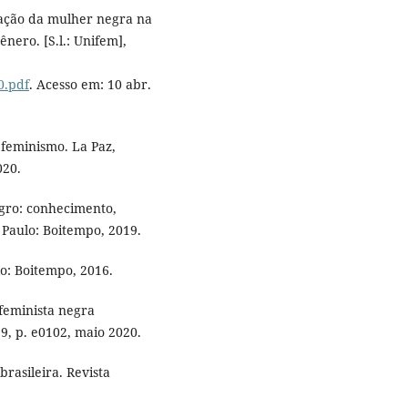
uação da mulher negra na
nero. [S.l.: Unifem],
0.pdf
. Acesso em: 10 abr.
 feminismo. La Paz,
020.
egro: conhecimento,
 Paulo: Boitempo, 2019.
lo: Boitempo, 2016.
feminista negra
29, p. e0102, maio 2020.
rasileira. Revista