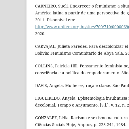
CARNEIRO, Sueli. Enegrecer o feminismo: a sit
América latina a partir de uma perspectiva de gê
2011. Disponível em:
http://www.unifem.org.br/sites/700/710/0000069
2020.
CARVAJAL, Julieta Paredes. Para descolonizar el
Bolivia: Feminismo Comunitario de Abya Yala, 2
COLLINS, Patricia Hill. Pensamento feminista n
consciência e a política do empoderamento. São
DAVIS, Angela. Mulheres, raça e classe. São Pau
FIGUEIREDO, Ângela. Epistemologia insubmissa 
decolonial. Tempo e Argumento, [S.l.], v. 12, n. 
GONZALEZ, Lélia. Racismo e sexismo na cultura b
Ciências Sociais Hoje, Anpocs, p. 223-244, 1984.