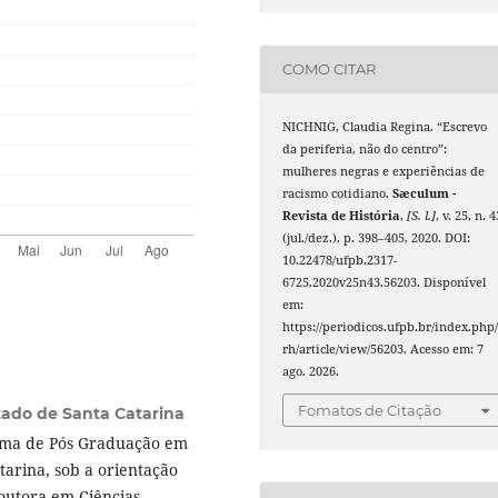
COMO CITAR
NICHNIG, Claudia Regina. “Escrevo
da periferia, não do centro”:
mulheres negras e experiências de
racismo cotidiano.
Sæculum -
Revista de História
,
[S. l.]
, v. 25, n. 4
(jul./dez.), p. 398–405, 2020. DOI:
10.22478/ufpb.2317-
6725.2020v25n43.56203. Disponível
em:
https://periodicos.ufpb.br/index.php/
rh/article/view/56203. Acesso em: 7
ago. 2026.
Fomatos de Citação
tado de Santa Catarina
ama de Pós Graduação em
tarina, sob a orientação
doutora em Ciências