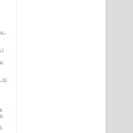
cos
,
.)
a:
. 35
 e
a:
):