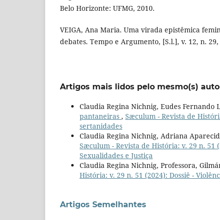
Belo Horizonte: UFMG, 2010.
VEIGA, Ana Maria. Uma virada epistêmica femini
debates. Tempo e Argumento, [S.l.], v. 12, n. 29,
Artigos mais lidos pelo mesmo(s) auto
Claudia Regina Nichnig, Eudes Fernando L
pantaneiras
,
Sæculum - Revista de História
sertanidades
Claudia Regina Nichnig, Adriana Aparecid
Sæculum - Revista de História: v. 29 n. 51 
Sexualidades e Justiça
Claudia Regina Nichnig, Professora, Gilmá
História: v. 29 n. 51 (2024): Dossiê - Viol
Artigos Semelhantes