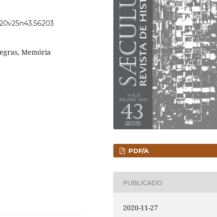
2020v25n43.56203
negras, Memória
PDF/A
PUBLICADO
2020-11-27