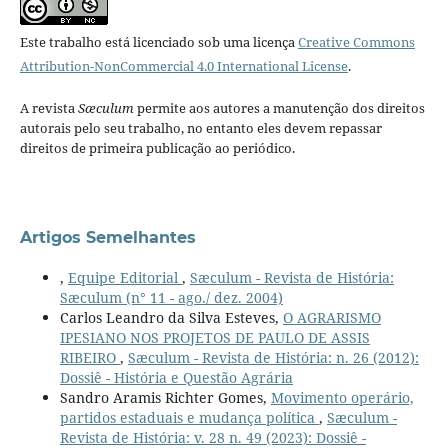
Este trabalho está licenciado sob uma licença
Creative Commons
Attribution-NonCommercial 4.0 International License
.
A revista
Sæculum
permite aos autores a manutenção dos direitos
autorais pelo seu trabalho, no entanto eles devem repassar
direitos de primeira publicação ao periódico.
Artigos Semelhantes
,
Equipe Editorial
,
Sæculum - Revista de História:
Sæculum (n° 11 - ago./ dez. 2004)
Carlos Leandro da Silva Esteves,
O AGRARISMO
IPESIANO NOS PROJETOS DE PAULO DE ASSIS
RIBEIRO
,
Sæculum - Revista de História: n. 26 (2012):
Dossiê - História e Questão Agrária
Sandro Aramis Richter Gomes,
Movimento operário,
partidos estaduais e mudança política
,
Sæculum -
Revista de História: v. 28 n. 49 (2023): Dossiê -