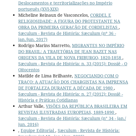
Deslocamentos e territorializações no Império
português (XVI-XIX)
Micheline Reinaux de Vasconcelos,
CORDEL E
RELIGIOSIDADE: A FIGURA DO PROTESTANTE NA
OBRA DA PRIMEIRA GERAÇÃO DE CORDELISTAS
,
Sæculum - Revista de História: Sæculum (nº 36 -
jan./jun. 2017)
Rodrigo Marins Marretto,
MIGRANTES NO IMPÉRIO
DO BRASIL: A TRAJETÓRIA DE JEAN BAZET NAS
ORIGENS DA VILA DE NOVA FRIBURGO, 1820-1858
,
Sæculum - Revista de História: n. 33 (2015): Dossiê - O
Oitocentos
Matilde de Lima Brilhante,
NEGOCIANDO COM O
TRAÇO: A ATUAÇÃO DOS CHARGISTAS NA IMPRENSA
DE FORTALEZA DURANTE A DÉCADA DE 1980
,
Sæculum - Revista de História: n. 27 (2012): Dossiê -
História e Práticas Cotidianas
Arthur Valle,
VISÕES DA REPÚBLICA BRASILEIRA EM
REVISTAS ILUSTRADAS EUROPEIAS, 1889-1890
,
Sæculum - Revista de História: Sæculum (n° 34 - jan./
jun. 2016)
,
Equipe Editorial
,
Sæculum - Revista de História: