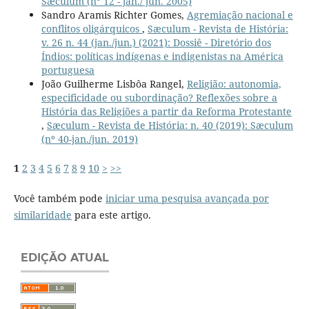
Sæculum (n° 12 - jan./ jun. 2005)
Sandro Aramis Richter Gomes,
Agremiação nacional e
conflitos oligárquicos
,
Sæculum - Revista de História:
v. 26 n. 44 (jan./jun.) (2021): Dossiê - Diretório dos
Índios: políticas indígenas e indigenistas na América
portuguesa
João Guilherme Lisbôa Rangel,
Religião: autonomia,
especificidade ou subordinação? Reflexões sobre a
História das Religiões a partir da Reforma Protestante
,
Sæculum - Revista de História: n. 40 (2019): Sæculum
(nº 40-jan./jun. 2019)
1
2
3
4
5
6
7
8
9
10
>
>>
Você também pode
iniciar uma pesquisa avançada por
similaridade
para este artigo.
EDIÇÃO ATUAL