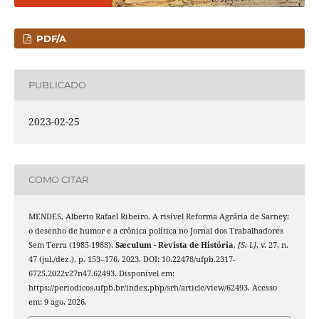
PDF/A
PUBLICADO
2023-02-25
COMO CITAR
MENDES, Alberto Rafael Ribeiro. A risível Reforma Agrária de Sarney:
o desenho de humor e a crônica política no Jornal dos Trabalhadores
Sem Terra (1985-1988).
Sæculum - Revista de História
,
[S. l.]
, v. 27, n.
47 (jul./dez.), p. 153–176, 2023. DOI: 10.22478/ufpb.2317-
6725.2022v27n47.62493. Disponível em:
https://periodicos.ufpb.br/index.php/srh/article/view/62493. Acesso
em: 9 ago. 2026.