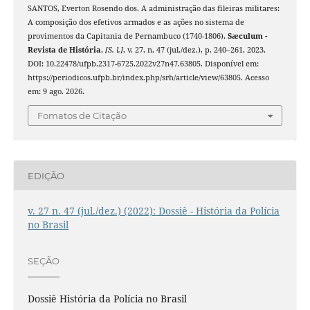
SANTOS, Everton Rosendo dos. A administração das fileiras militares:
A composição dos efetivos armados e as ações no sistema de
provimentos da Capitania de Pernambuco (1740-1806).
Sæculum -
Revista de História
,
[S. l.]
, v. 27, n. 47 (jul./dez.), p. 240–261, 2023.
DOI: 10.22478/ufpb.2317-6725.2022v27n47.63805. Disponível em:
https://periodicos.ufpb.br/index.php/srh/article/view/63805. Acesso
em: 9 ago. 2026.
Fomatos de Citação
EDIÇÃO
v. 27 n. 47 (jul./dez.) (2022): Dossiê - História da Polícia
no Brasil
SEÇÃO
Dossiê História da Polícia no Brasil