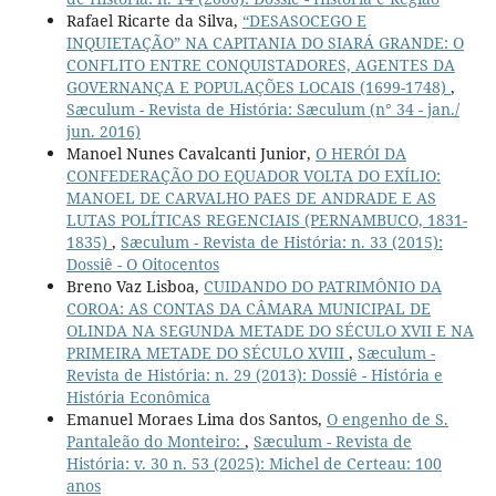
Rafael Ricarte da Silva,
“DESASOCEGO E
INQUIETAÇÃO” NA CAPITANIA DO SIARÁ GRANDE: O
CONFLITO ENTRE CONQUISTADORES, AGENTES DA
GOVERNANÇA E POPULAÇÕES LOCAIS (1699-1748)
,
Sæculum - Revista de História: Sæculum (n° 34 - jan./
jun. 2016)
Manoel Nunes Cavalcanti Junior,
O HERÓI DA
CONFEDERAÇÃO DO EQUADOR VOLTA DO EXÍLIO:
MANOEL DE CARVALHO PAES DE ANDRADE E AS
LUTAS POLÍTICAS REGENCIAIS (PERNAMBUCO, 1831-
1835)
,
Sæculum - Revista de História: n. 33 (2015):
Dossiê - O Oitocentos
Breno Vaz Lisboa,
CUIDANDO DO PATRIMÔNIO DA
COROA: AS CONTAS DA CÂMARA MUNICIPAL DE
OLINDA NA SEGUNDA METADE DO SÉCULO XVII E NA
PRIMEIRA METADE DO SÉCULO XVIII
,
Sæculum -
Revista de História: n. 29 (2013): Dossiê - História e
História Econômica
Emanuel Moraes Lima dos Santos,
O engenho de S.
Pantaleão do Monteiro:
,
Sæculum - Revista de
História: v. 30 n. 53 (2025): Michel de Certeau: 100
anos