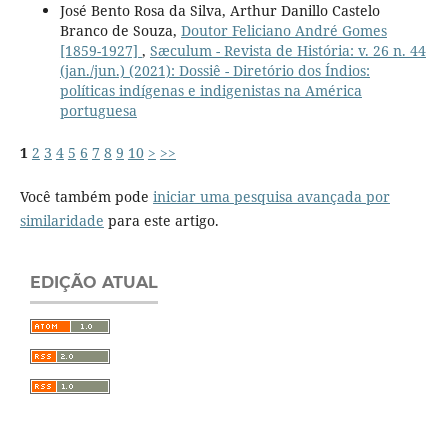
José Bento Rosa da Silva, Arthur Danillo Castelo
Branco de Souza,
Doutor Feliciano André Gomes
[1859-1927]
,
Sæculum - Revista de História: v. 26 n. 44
(jan./jun.) (2021): Dossiê - Diretório dos Índios:
políticas indígenas e indigenistas na América
portuguesa
1
2
3
4
5
6
7
8
9
10
>
>>
Você também pode
iniciar uma pesquisa avançada por
similaridade
para este artigo.
EDIÇÃO ATUAL