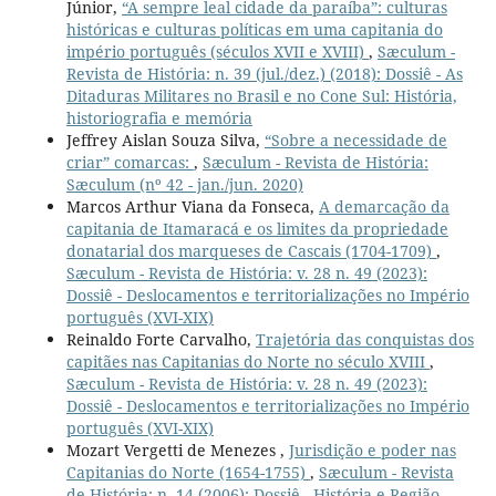
Júnior,
“A sempre leal cidade da paraíba”: culturas
históricas e culturas políticas em uma capitania do
império português (séculos XVII e XVIII)
,
Sæculum -
Revista de História: n. 39 (jul./dez.) (2018): Dossiê - As
Ditaduras Militares no Brasil e no Cone Sul: História,
historiografia e memória
Jeffrey Aislan Souza Silva,
“Sobre a necessidade de
criar” comarcas:
,
Sæculum - Revista de História:
Sæculum (nº 42 - jan./jun. 2020)
Marcos Arthur Viana da Fonseca,
A demarcação da
capitania de Itamaracá e os limites da propriedade
donatarial dos marqueses de Cascais (1704-1709)
,
Sæculum - Revista de História: v. 28 n. 49 (2023):
Dossiê - Deslocamentos e territorializações no Império
português (XVI-XIX)
Reinaldo Forte Carvalho,
Trajetória das conquistas dos
capitães nas Capitanias do Norte no século XVIII
,
Sæculum - Revista de História: v. 28 n. 49 (2023):
Dossiê - Deslocamentos e territorializações no Império
português (XVI-XIX)
Mozart Vergetti de Menezes ,
Jurisdição e poder nas
Capitanias do Norte (1654-1755)
,
Sæculum - Revista
de História: n. 14 (2006): Dossiê - História e Região