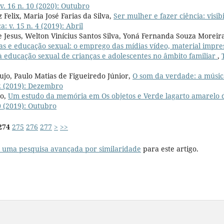
v. 16 n. 10 (2020): Outubro
Felix, Maria José Farias da Silva,
Ser mulher e fazer ciência: visi
: v. 15 n. 4 (2019): Abril
de Jesus, Welton Vinícius Santos Silva, Yoná Fernanda Souza Moreir
as e educação sexual: o emprego das mídias vídeo, material impre
 à educação sexual de crianças e adolescentes no âmbito familiar
,
jo, Paulo Matias de Figueiredo Júnior,
O som da verdade: a músi
12 (2019): Dezembro
do,
Um estudo da memória em Os objetos e Verde lagarto amarelo d
0 (2019): Outubro
274
275
276
277
>
>>
r uma pesquisa avançada por similaridade
para este artigo.