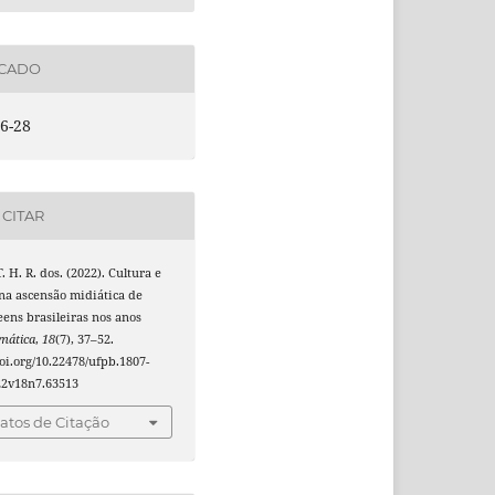
ICADO
6-28
CITAR
. H. R. dos. (2022). Cultura e
 na ascensão midiática de
ens brasileiras nos anos
mática
,
18
(7), 37–52.
doi.org/10.22478/ufpb.1807-
22v18n7.63513
tos de Citação