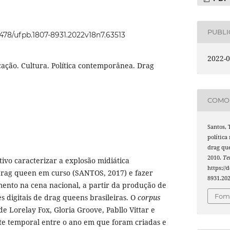
PUBL
22478/ufpb.1807-8931.2022v18n7.63513
2022-0
ação. Cultura. Política contemporânea. Drag
COMO 
Santos, T
política
drag que
2010.
Te
tivo caracterizar a explosão midiática
https://
 drag queen em curso (SANTOS, 2017) e fazer
8931.20
ento na cena nacional, a partir da produção de
Foma
s digitais de drag queens brasileiras. O
corpus
 de Lorelay Fox, Gloria Groove, Pabllo Vittar e
te temporal entre o ano em que foram criadas e