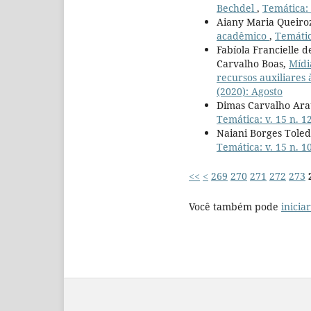
Bechdel
,
Temática: 
Aiany Maria Queiroz 
acadêmico
,
Temática
Fabíola Francielle 
Carvalho Boas,
Mídi
recursos auxiliares
(2020): Agosto
Dimas Carvalho Arau
Temática: v. 15 n. 
Naiani Borges Tole
Temática: v. 15 n. 1
<<
<
269
270
271
272
273
Você também pode
inicia