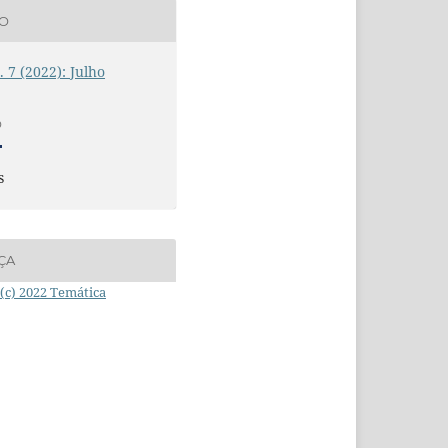
ÃO
. 7 (2022): Julho
O
s
ÇA
(c) 2022 Temática