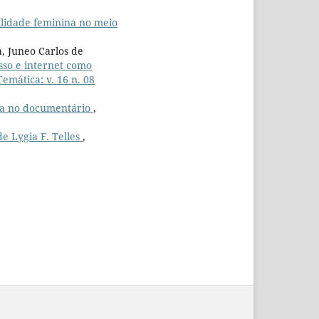
bilidade feminina no meio
a, Juneo Carlos de
sso e internet como
Temática: v. 16 n. 08
ca no documentário
,
e Lygia F. Telles
,