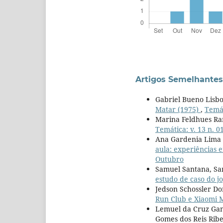
Artigos Semelhantes
Gabriel Bueno Lisb
Matar (1975)
,
Temát
Marina Feldhues R
Temática: v. 13 n. 0
Ana Gardenia Lima M
aula: experiências 
Outubro
Samuel Santana, S
estudo de caso do j
Jedson Schossler Do
Run Club e Xiaomi 
Lemuel da Cruz Gand
Gomes dos Reis Ribe