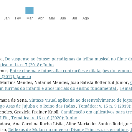
oa,
Do suspense ao êxtase: paradigmas da trilha musical no filme 
ica: v. 14 n. 7 (2018): Julho
amos,
Entre cinema e fotografia: contrações e dilatações do tempo
1 (2017): Janeiro
artins Mendes, Nataniel Mendes, João Batista Bottentuit Junior,
em turmas do infantil e anos iniciais do ensino fundamental
,
Temáti
amara de Sena,
Sintaxe visual aplicada ao desenvolvimento de jogos
ogo Asas de Jujuba e o Reino das Fadas
,
Temática: v. 15 n. 9 (2019
rneles, Graziela Frainer Knoll,
Gamificação em aplicativos para tr
MiFit
,
Temática: v. 16 n. 6 (2020): Junho
ara, Ana Carolina Rocha Lisita, Aline Maria dos Santos Rodrigues
iro,
Reflexos de Mulan no universo Disney Princesa: estereótipos, 