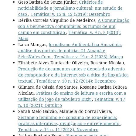
Geso Batista de Souza Júnior,
Critérios de
noticiabilidade e jornalismo cultural: um estudo de
caso
,
Temática: v. 15 n. 12 (2019): Dezembro
Dérika Correia Virgulino de Medeiros,
A Comunicação
sob a perspectiva comunitária: os rumos de um
campo em constituição
,
Temática: v. 9 n. 5 (2013):
Maio
Laiza Mangas,
Jornalismo Ambiental na Amazônia:
análise dos portais de notícias G1 Amapá e
SelesNafes.Com
,
Temática: v. 19 n. 3 (2023): Março
Elizabete Alves Dantas de Oliveira, Roseane Nicolau,
Produção de documentos antes e depois do advento
do computador e da internet sob a ótica da linguística
textual
,
Temática: v. 10 n. 12 (2014): Dezembro
Gilmara de Cássia dos Santos, Roseane Batista Feitosa
Nicolau,
Práticas do ensino de leitura e escrita com a
utilização do jogo de tabuleiro Dixit
,
Temática: v. 17
n. 10 (2021): Outubro
Sarah Melo Galvão, Manuela do Corral Vieira,
Sertanejo feminino e o consumo de experiência:
práticas interativas, divulgação e entretenimento
,
Temática: v. 14 n. 11 (2018): Novembro
Arthur Furtado Bogéa,
Fenomenologia: uma