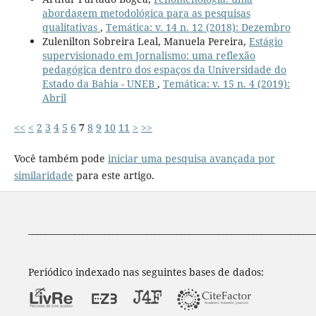
abordagem metodológica para as pesquisas
qualitativas
,
Temática: v. 14 n. 12 (2018): Dezembro
Zulenilton Sobreira Leal, Manuela Pereira,
Estágio
supervisionado em Jornalismo: uma reflexão
pedagógica dentro dos espaços da Universidade do
Estado da Bahia - UNEB
,
Temática: v. 15 n. 4 (2019):
Abril
<<
<
2
3
4
5
6
7
8
9
10
11
>
>>
Você também pode
iniciar uma pesquisa avançada por
similaridade
para este artigo.
____________________________________________________________________
Periódico indexado nas seguintes bases de dados: