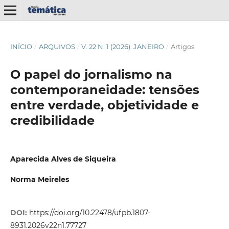
INÍCIO
/
ARQUIVOS
/
V. 22 N. 1 (2026): JANEIRO
/
Artigos
O papel do jornalismo na
contemporaneidade: tensões
entre verdade, objetividade e
credibilidade
Aparecida Alves de Siqueira
Norma Meireles
DOI:
https://doi.org/10.22478/ufpb.1807-
8931.2026v22n1.77727