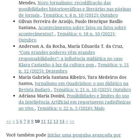
Mendes,
Novo Jornalismo: recodificação das
possibilidades historiográficas e literárias nas páginas
de jornais
,
Temática: v. 8 n. 10 (2012): Outubro
Gilvan Ferreira de Araújo, Paulo Henrique Basílio
Santana,
Acontecimentos sobre fatos ou fatos sobre
acontecimentos?
,
Temática: v. 18 n. 10 (2022):
Outubro
Anderson A. da Rocha, Maria Eduarda T. da Cruz,
“Com grandes poderes vêm grandes
responsabilidades”: a influência midiática no caso
Klara Castanho à luz da cultura pop
,
Temática: v. 21
n. 12 (2025): Dezembro
Maria Gabriela Santana Ribeiro, Yara Medeiros dos
Santos,
Jornalismo em Quadrinhos: o uso didático na
Revista Badaró
,
Temática: v. 21 n. 10 (2025): Outubro
Adriana Maria Donini,
Possibilidades e limites do uso
da Inteligência Artificial em reportagens radiofônicas
ao vivo
,
Temática: v. 22 n. 5 (2026): Maio
<<
<
5
6
7
8
9
10
11
12
13
14
>
>>
Você também pode
iniciar uma pesquisa avançada por