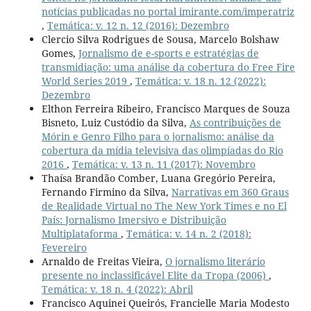
notícias publicadas no portal imirante.com/imperatriz
,
Temática: v. 12 n. 12 (2016): Dezembro
Clercio Silva Rodrigues de Sousa, Marcelo Bolshaw
Gomes,
Jornalismo de e-sports e estratégias de
transmidiação: uma análise da cobertura do Free Fire
World Series 2019
,
Temática: v. 18 n. 12 (2022):
Dezembro
Elthon Ferreira Ribeiro, Francisco Marques de Souza
Bisneto, Luiz Custódio da Silva,
As contribuições de
Mórin e Genro Filho para o jornalismo: análise da
cobertura da mídia televisiva das olimpíadas do Rio
2016
,
Temática: v. 13 n. 11 (2017): Novembro
Thaísa Brandão Comber, Luana Gregório Pereira,
Fernando Firmino da Silva,
Narrativas em 360 Graus
de Realidade Virtual no The New York Times e no El
País: Jornalismo Imersivo e Distribuição
Multiplataforma
,
Temática: v. 14 n. 2 (2018):
Fevereiro
Arnaldo de Freitas Vieira,
O jornalismo literário
presente no inclassificável Elite da Tropa (2006)
,
Temática: v. 18 n. 4 (2022): Abril
Francisco Aquinei Queirós, Francielle Maria Modesto