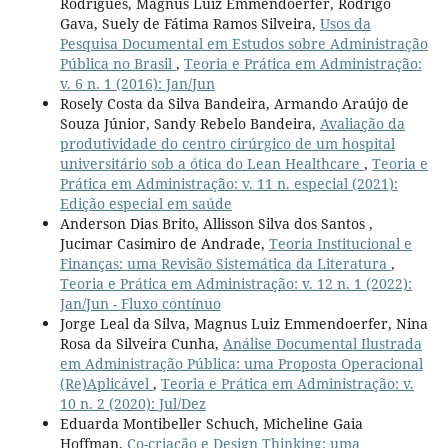
Rodrigues, Magnus Luiz Emmendoerfer, Rodrigo
Gava, Suely de Fátima Ramos Silveira,
Usos da
Pesquisa Documental em Estudos sobre Administração
Pública no Brasil
,
Teoria e Prática em Administração:
v. 6 n. 1 (2016): Jan/Jun
Rosely Costa da Silva Bandeira, Armando Araújo de
Souza Júnior, Sandy Rebelo Bandeira,
Avaliação da
produtividade do centro cirúrgico de um hospital
universitário sob a ótica do Lean Healthcare
,
Teoria e
Prática em Administração: v. 11 n. especial (2021):
Edição especial em saúde
Anderson Dias Brito, Allisson Silva dos Santos ,
Jucimar Casimiro de Andrade,
Teoria Institucional e
Finanças: uma Revisão Sistemática da Literatura
,
Teoria e Prática em Administração: v. 12 n. 1 (2022):
Jan/Jun - Fluxo contínuo
Jorge Leal da Silva, Magnus Luiz Emmendoerfer, Nina
Rosa da Silveira Cunha,
Análise Documental Ilustrada
em Administração Pública: uma Proposta Operacional
(Re)Aplicável
,
Teoria e Prática em Administração: v.
10 n. 2 (2020): Jul/Dez
Eduarda Montibeller Schuch, Micheline Gaia
Hoffman,
Co-criação e Design Thinking: uma