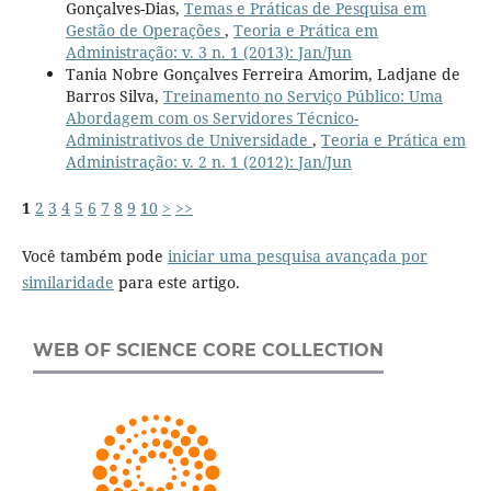
Gonçalves-Dias,
Temas e Práticas de Pesquisa em
Gestão de Operações
,
Teoria e Prática em
Administração: v. 3 n. 1 (2013): Jan/Jun
Tania Nobre Gonçalves Ferreira Amorim, Ladjane de
Barros Silva,
Treinamento no Serviço Público: Uma
Abordagem com os Servidores Técnico-
Administrativos de Universidade
,
Teoria e Prática em
Administração: v. 2 n. 1 (2012): Jan/Jun
1
2
3
4
5
6
7
8
9
10
>
>>
Você também pode
iniciar uma pesquisa avançada por
similaridade
para este artigo.
WEB OF SCIENCE CORE COLLECTION