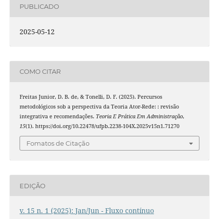
PUBLICADO
2025-05-12
COMO CITAR
Freitas Junior, D. B. de, & Tonelli, D. F. (2025). Percursos
metodológicos sob a perspectiva da Teoria Ator-Rede: : revisão
integrativa e recomendações.
Teoria E Prática Em Administração
,
15
(1). https://doi.org/10.22478/ufpb.2238-104X.2025v15n1.71270
Fomatos de Citação
EDIÇÃO
v. 15 n. 1 (2025): Jan/Jun - Fluxo contínuo