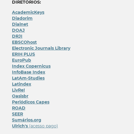
DIRETÓRIOS:
AcademicKeys
Diadorim
Dialnet
DOAJ
DRJI
EBSCOhost
Electronic Journals Library
ERIH PLUS
EuroPub
Index Copernicus
InfoBase Index
LatAm-Studies
Latindex
LivRe!
Oasisbr
Periódicos Capes
ROAD
SEER
Sumários.org
Ulrich's
(acesso pago)