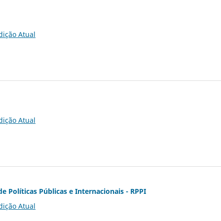
dição Atual
dição Atual
de Políticas Públicas e Internacionais - RPPI
dição Atual