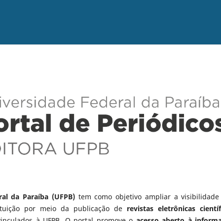
ral da Paraíba (UFPB)
tem como objetivo ampliar a visibilidade
tituição por meio da publicação de
revistas eletrônicas científ
vinculados à UFPB. O portal promove o
acesso aberto à inform