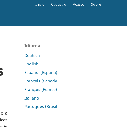
Inicio
Cadastro
Acesso
Sobre
Idioma
Deutsch
English
Español (España)
Français (Canada)
Français (France)
Italiano
Português (Brasil)
 e a
icas
ação