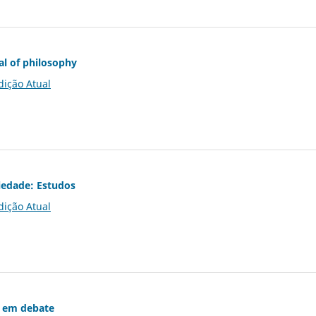
al of philosophy
dição Atual
iedade: Estudos
dição Atual
 em debate