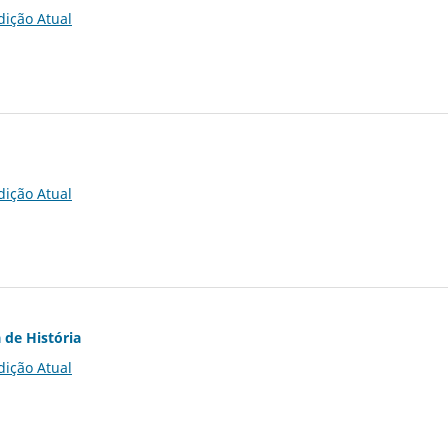
dição Atual
dição Atual
 de História
dição Atual