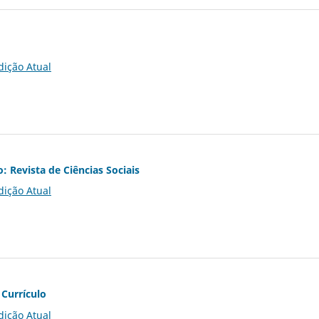
dição Atual
o: Revista de Ciências Sociais
dição Atual
 Currículo
dição Atual