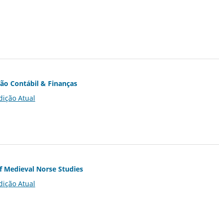
ção Contábil & Finanças
dição Atual
of Medieval Norse Studies
dição Atual