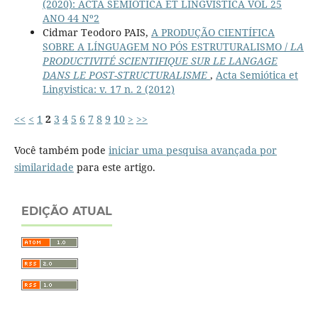
(2020): ACTA SEMIOTICA ET LINGVISTICA VOL 25
ANO 44 Nº2
Cidmar Teodoro PAIS,
A PRODUÇÃO CIENTÍFICA
SOBRE A LÍNGUAGEM NO PÓS ESTRUTURALISMO /
LA
PRODUCTIVITÉ SCIENTIFIQUE SUR LE LANGAGE
DANS LE POST-STRUCTURALISME
,
Acta Semiótica et
Lingvistica: v. 17 n. 2 (2012)
<<
<
1
2
3
4
5
6
7
8
9
10
>
>>
Você também pode
iniciar uma pesquisa avançada por
similaridade
para este artigo.
EDIÇÃO ATUAL