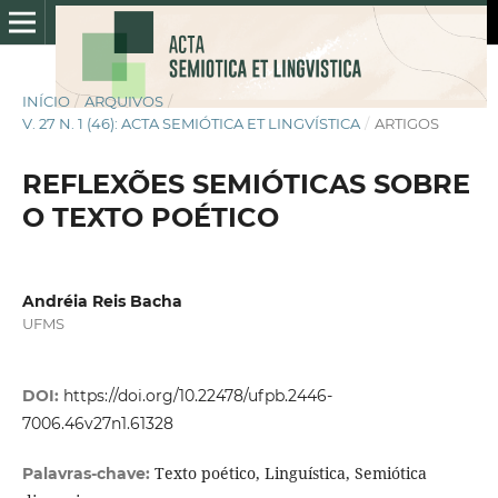
INÍCIO
/
ARQUIVOS
/
V. 27 N. 1 (46): ACTA SEMIÓTICA ET LINGVÍSTICA
/
ARTIGOS
REFLEXÕES SEMIÓTICAS SOBRE
O TEXTO POÉTICO
Andréia Reis Bacha
UFMS
DOI:
https://doi.org/10.22478/ufpb.2446-
7006.46v27n1.61328
Texto poético, Linguística, Semiótica
Palavras-chave: