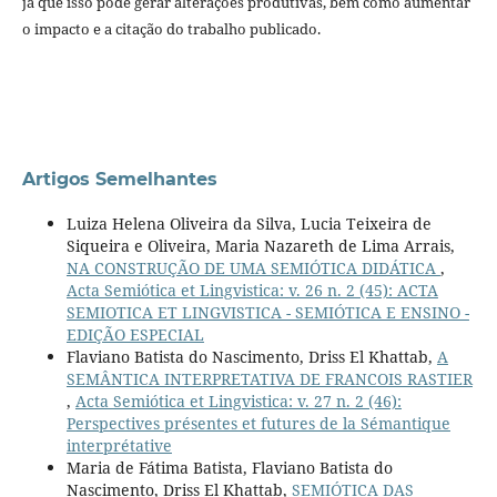
já que isso pode gerar alterações produtivas, bem como aumentar
o impacto e a citação do trabalho publicado.
Artigos Semelhantes
Luiza Helena Oliveira da Silva, Lucia Teixeira de
Siqueira e Oliveira, Maria Nazareth de Lima Arrais,
NA CONSTRUÇÃO DE UMA SEMIÓTICA DIDÁTICA
,
Acta Semiótica et Lingvistica: v. 26 n. 2 (45): ACTA
SEMIOTICA ET LINGVISTICA - SEMIÓTICA E ENSINO -
EDIÇÃO ESPECIAL
Flaviano Batista do Nascimento, Driss El Khattab,
A
SEMÂNTICA INTERPRETATIVA DE FRANCOIS RASTIER
,
Acta Semiótica et Lingvistica: v. 27 n. 2 (46):
Perspectives présentes et futures de la Sémantique
interprétative
Maria de Fátima Batista, Flaviano Batista do
Nascimento, Driss El Khattab,
SEMIÓTICA DAS