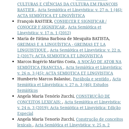
CULTURAS E CIÊNCIAS DA CULTURA EM FRANÇOIS
RASTIER
,
Acta Semiótica et Lingvistica: v. 27 n. 1 (46):
ACTA SEMIÓTICA ET LINGVÍSTICA
François RASTIER,
CONHECER E SIGNIFICAR /
CONOCER Y SIGNIFICAR
,
Acta Semiótica et
Lingvistica: v. 17 n. 1 (2012)
Maria de Fátima Barbosa de Mesquita BATISTA,
GREIMAS E A LINGUÍSTICA - GREIMAS ET LA
LINGUISTIQUE
,
Acta Semiótica et Lingvistica: v. 22 n.
2 (2017): ACTA SEMIOTICA ET LINGVISTICA
Marcos Rogério Martins Costa,
A NOÇÃO DE ATOR NA
SEMIÓTICA FRANCESA
,
Acta Semiótica et Lingvistica:
v. 26 n. 3 (45): ACTA SEMIOTICA ET LINGVISTICA
Humberto Marcos Balaniuc,
Parábola e sentido
,
Acta
Semiótica et Lingvistica: v. 27 n. 3 (46): Estudos
Semióticos
Angela Maria Tenório Zucchi,
CONSTRUÇÃO DE
CONCEITOS LEXICAIS:
,
Acta Semiótica et Lingvistica:
v. 24 n. 3 (2019): Acta Semiótica et Lingvística: Edição
Especial
Angela Maria Tenorio Zucchi,
Construção de conceitos
lexicais
,
Acta Semiótica et Lingvistica: v. 25 n. 2