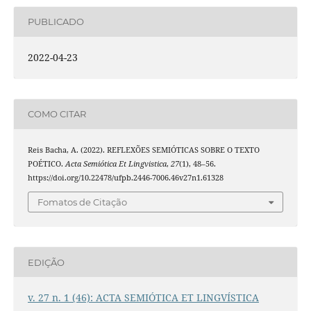
PUBLICADO
2022-04-23
COMO CITAR
Reis Bacha, A. (2022). REFLEXÕES SEMIÓTICAS SOBRE O TEXTO
POÉTICO.
Acta Semiótica Et Lingvistica
,
27
(1), 48–56.
https://doi.org/10.22478/ufpb.2446-7006.46v27n1.61328
Fomatos de Citação
EDIÇÃO
v. 27 n. 1 (46): ACTA SEMIÓTICA ET LINGVÍSTICA