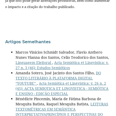
já que isso pode gerar alterações produtivas, bem como aumentar
o impacto e a citação do trabalho publicado.
Artigos Semelhantes
Marcos Vinicios Schmidt Salvador, Flavio Anthero
Nunes Vianna dos Santos, Celio Teodorico dos Santos,
Linguagem Eleitoral
,
Acta Semiótica et Lingvistica: v.
27 n. 3 (46): Estudos Semióticos
Amanda Sotero, José Jacinto dos Santos Filho,
DO
TEXTO LITERÁRIO À PLATAFORMA DIGITAL
“YOUTUBE”
,
Acta Semiótica et Lingvistica: v. 26 n. 2
(45): ACTA SEMIOTICA ET LINGVISTICA - SEMIÓTICA
E ENSINO - EDIÇÃO ESPECIAL
Bénédicte Pincemin, Maria de Fátima Barbosa de
Mesquita Batista, Raquel Mesquita Batista,
LEITURAS
TEXTOMÉTRICAS EM SEMÂNTICA
INTERPRETATIVAPRINCÍPIOS E PERSPECTIVAS DO