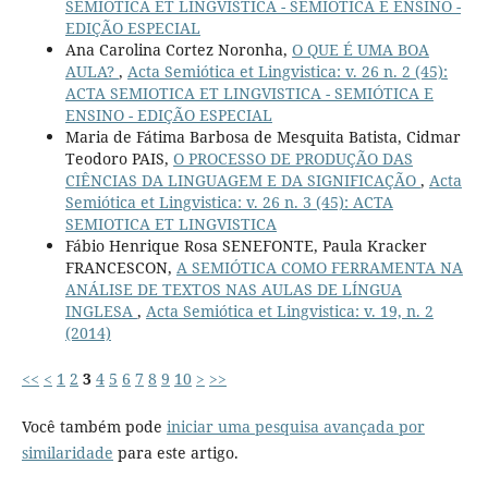
SEMIOTICA ET LINGVISTICA - SEMIÓTICA E ENSINO -
EDIÇÃO ESPECIAL
Ana Carolina Cortez Noronha,
O QUE É UMA BOA
AULA?
,
Acta Semiótica et Lingvistica: v. 26 n. 2 (45):
ACTA SEMIOTICA ET LINGVISTICA - SEMIÓTICA E
ENSINO - EDIÇÃO ESPECIAL
Maria de Fátima Barbosa de Mesquita Batista, Cidmar
Teodoro PAIS,
O PROCESSO DE PRODUÇÃO DAS
CIÊNCIAS DA LINGUAGEM E DA SIGNIFICAÇÃO
,
Acta
Semiótica et Lingvistica: v. 26 n. 3 (45): ACTA
SEMIOTICA ET LINGVISTICA
Fábio Henrique Rosa SENEFONTE, Paula Kracker
FRANCESCON,
A SEMIÓTICA COMO FERRAMENTA NA
ANÁLISE DE TEXTOS NAS AULAS DE LÍNGUA
INGLESA
,
Acta Semiótica et Lingvistica: v. 19, n. 2
(2014)
<<
<
1
2
3
4
5
6
7
8
9
10
>
>>
Você também pode
iniciar uma pesquisa avançada por
similaridade
para este artigo.