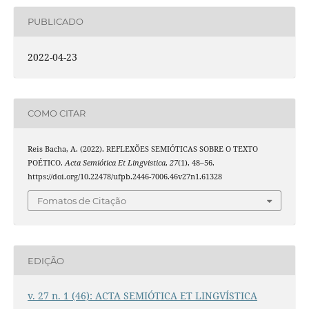
PUBLICADO
2022-04-23
COMO CITAR
Reis Bacha, A. (2022). REFLEXÕES SEMIÓTICAS SOBRE O TEXTO
POÉTICO.
Acta Semiótica Et Lingvistica
,
27
(1), 48–56.
https://doi.org/10.22478/ufpb.2446-7006.46v27n1.61328
Fomatos de Citação
EDIÇÃO
v. 27 n. 1 (46): ACTA SEMIÓTICA ET LINGVÍSTICA