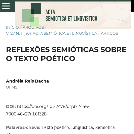
INÍCIO
/
ARQUIVOS
/
V. 27 N. 1 (46): ACTA SEMIÓTICA ET LINGVÍSTICA
/
ARTIGOS
REFLEXÕES SEMIÓTICAS SOBRE
O TEXTO POÉTICO
Andréia Reis Bacha
UFMS
DOI:
https://doi.org/10.22478/ufpb.2446-
7006.46v27n1.61328
Texto poético, Linguística, Semiótica
Palavras-chave: