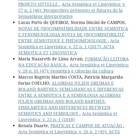
PROJETO SITTELLE
,
Acta Semiótica et Lingvistica: v.
27 n. 2 (46): Perspectives présentes et futures de la
Sémantique interprétative
Lucas Porto de QUEIROZ, Norma Discini de CAMPOS,
NOTAS DE (IN)COMPATIBILIDADE ENTRE SEMIÓTICA
E FENOMENOLOGIA NOTES DE (IN)COMPATIBILITÉ
ENTRE SÉMIOTIQUE E PHÉNOMÉNOLOGIE
,
Acta
Semiótica et Lingvistica: v. 22 n. 1 (2017): ACTA
SEMIOTICA ET LINGVISTICA
Maria Nazareth de Lima Arrais,
FORMAÇÃO LEITORA
NA EDUCAÇÃO BÁSICA
,
Acta Semiótica et Lingvistica:
v. 28 n. 01 (47): Semiótica e ciências da cultura
Marcos Rogério Martins COSTA, Patrícia Margarida
Farias COELHO,
ALGIRDAS JULIEN GREIMAS E
ROLAND BARTHES: SEMELHANÇAS E DIFERENÇAS
ENTRE A SEMIÓTICA E A SEMIOLOGIA ALGIRDAS
JULIEN GREIMAS AND ROLAND BARTHES:
SIMILARITIES AND DIFFERENCES BETWEEN
SEMIOTICS AND SEMIOLOGY
,
Acta Semiótica et
Lingvistica: v. 23 n. 1 (2018)
Renata Duarte,
PRÁTICAS E CAMPOS DE ATUAÇÃO
,
Acta Semiótica et Lingvistica: v. 26 n. 2 (45): ACTA