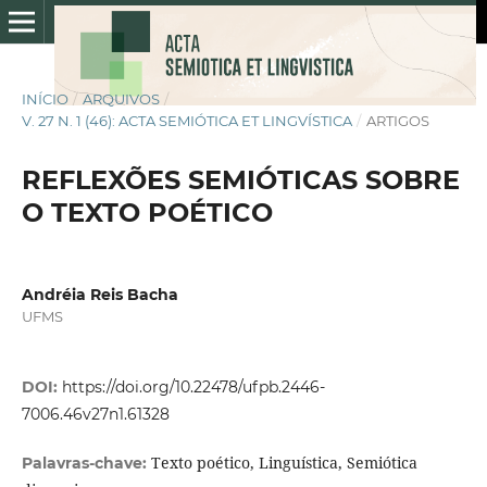
INÍCIO
/
ARQUIVOS
/
V. 27 N. 1 (46): ACTA SEMIÓTICA ET LINGVÍSTICA
/
ARTIGOS
REFLEXÕES SEMIÓTICAS SOBRE
O TEXTO POÉTICO
Andréia Reis Bacha
UFMS
DOI:
https://doi.org/10.22478/ufpb.2446-
7006.46v27n1.61328
Texto poético, Linguística, Semiótica
Palavras-chave: