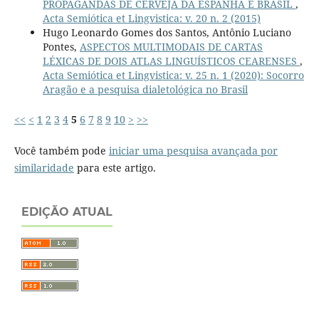
PROPAGANDAS DE CERVEJA DA ESPANHA E BRASIL
,
Acta Semiótica et Lingvistica: v. 20 n. 2 (2015)
Hugo Leonardo Gomes dos Santos, Antônio Luciano
Pontes,
ASPECTOS MULTIMODAIS DE CARTAS
LÉXICAS DE DOIS ATLAS LINGUÍSTICOS CEARENSES
,
Acta Semiótica et Lingvistica: v. 25 n. 1 (2020): Socorro
Aragão e a pesquisa dialetológica no Brasil
<<
<
1
2
3
4
5
6
7
8
9
10
>
>>
Você também pode
iniciar uma pesquisa avançada por
similaridade
para este artigo.
EDIÇÃO ATUAL