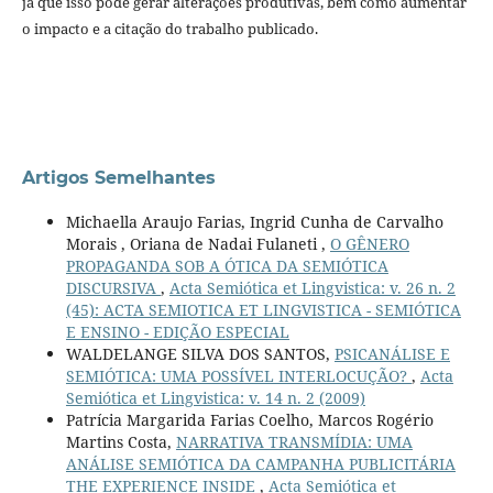
já que isso pode gerar alterações produtivas, bem como aumentar
o impacto e a citação do trabalho publicado.
Artigos Semelhantes
Michaella Araujo Farias, Ingrid Cunha de Carvalho
Morais , Oriana de Nadai Fulaneti ,
O GÊNERO
PROPAGANDA SOB A ÓTICA DA SEMIÓTICA
DISCURSIVA
,
Acta Semiótica et Lingvistica: v. 26 n. 2
(45): ACTA SEMIOTICA ET LINGVISTICA - SEMIÓTICA
E ENSINO - EDIÇÃO ESPECIAL
WALDELANGE SILVA DOS SANTOS,
PSICANÁLISE E
SEMIÓTICA: UMA POSSÍVEL INTERLOCUÇÃO?
,
Acta
Semiótica et Lingvistica: v. 14 n. 2 (2009)
Patrícia Margarida Farias Coelho, Marcos Rogério
Martins Costa,
NARRATIVA TRANSMÍDIA: UMA
ANÁLISE SEMIÓTICA DA CAMPANHA PUBLICITÁRIA
THE EXPERIENCE INSIDE
,
Acta Semiótica et