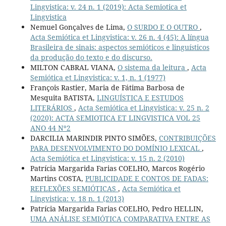
Lingvistica: v. 24 n. 1 (2019): Acta Semiotica et
Lingvistica
Nemuel Gonçalves de Lima,
O SURDO E O OUTRO
,
Acta Semiótica et Lingvistica: v. 26 n. 4 (45): A língua
Brasileira de sinais: aspectos semióticos e linguísticos
da produção do texto e do discurso.
MILTON CABRAL VIANA,
O sistema da leitura
,
Acta
Semiótica et Lingvistica: v. 1, n. 1 (1977)
François Rastier, Maria de Fátima Barbosa de
Mesquita BATISTA,
LINGUÍSTICA E ESTUDOS
LITERÁRIOS
,
Acta Semiótica et Lingvistica: v. 25 n. 2
(2020): ACTA SEMIOTICA ET LINGVISTICA VOL 25
ANO 44 Nº2
DARCILIA MARINDIR PINTO SIMÕES,
CONTRIBUIÇÕES
PARA DESENVOLVIMENTO DO DOMÍNIO LEXICAL
,
Acta Semiótica et Lingvistica: v. 15 n. 2 (2010)
Patrícia Margarida Farias COELHO, Marcos Rogério
Martins COSTA,
PUBLICIDADE E CONTOS DE FADAS:
REFLEXÕES SEMIÓTICAS
,
Acta Semiótica et
Lingvistica: v. 18 n. 1 (2013)
Patrícia Margarida Farias COELHO, Pedro HELLIN,
UMA ANÁLISE SEMIÓTICA COMPARATIVA ENTRE AS