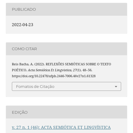
PUBLICADO
2022-04-23
COMO CITAR
Reis Bacha, A. (2022). REFLEXÕES SEMIÓTICAS SOBRE O TEXTO
POÉTICO.
Acta Semiótica Et Lingvistica
,
27
(1), 48–56.
https://doi.org/10.22478/ufpb.2446-7006.46v27n1.61328
Fomatos de Citação
EDIÇÃO
v. 27 n. 1 (46): ACTA SEMIÓTICA ET LINGVÍSTICA