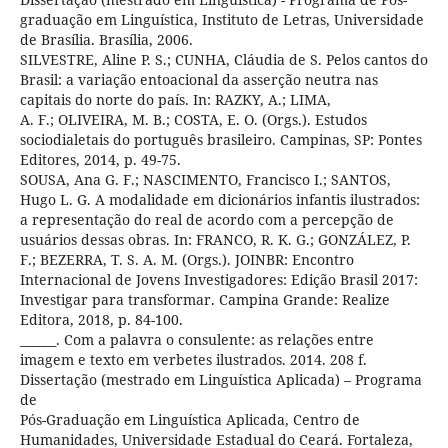
graduação em Linguística, Instituto de Letras, Universidade
de Brasília. Brasília, 2006.
SILVESTRE, Aline P. S.; CUNHA, Cláudia de S. Pelos cantos do
Brasil: a variação entoacional da asserção neutra nas
capitais do norte do país. In: RAZKY, A.; LIMA,
A. F.; OLIVEIRA, M. B.; COSTA, E. O. (Orgs.). Estudos
sociodialetais do português brasileiro. Campinas, SP: Pontes
Editores, 2014, p. 49-75.
SOUSA, Ana G. F.; NASCIMENTO, Francisco I.; SANTOS,
Hugo L. G. A modalidade em dicionários infantis ilustrados:
a representação do real de acordo com a percepção de
usuários dessas obras. In: FRANCO, R. K. G.; GONZÁLEZ, P.
F.; BEZERRA, T. S. A. M. (Orgs.). JOINBR: Encontro
Internacional de Jovens Investigadores: Edição Brasil 2017:
Investigar para transformar. Campina Grande: Realize
Editora, 2018, p. 84-100.
______. Com a palavra o consulente: as relações entre
imagem e texto em verbetes ilustrados. 2014. 208 f.
Dissertação (mestrado em Linguística Aplicada) – Programa
de
Pós-Graduação em Linguística Aplicada, Centro de
Humanidades, Universidade Estadual do Ceará. Fortaleza,