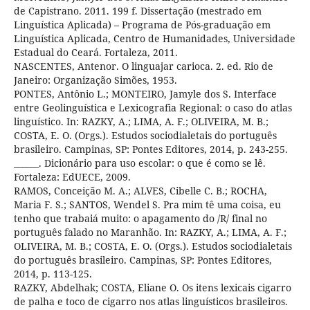
de Capistrano. 2011. 199 f. Dissertação (mestrado em
Linguística Aplicada) – Programa de Pós-graduação em
Linguística Aplicada, Centro de Humanidades, Universidade
Estadual do Ceará. Fortaleza, 2011.
NASCENTES, Antenor. O linguajar carioca. 2. ed. Rio de
Janeiro: Organização Simões, 1953.
PONTES, Antônio L.; MONTEIRO, Jamyle dos S. Interface
entre Geolinguística e Lexicografia Regional: o caso do atlas
linguístico. In: RAZKY, A.; LIMA, A. F.; OLIVEIRA, M. B.;
COSTA, E. O. (Orgs.). Estudos sociodialetais do português
brasileiro. Campinas, SP: Pontes Editores, 2014, p. 243-255.
______. Dicionário para uso escolar: o que é como se lê.
Fortaleza: EdUECE, 2009.
RAMOS, Conceição M. A.; ALVES, Cibelle C. B.; ROCHA,
Maria F. S.; SANTOS, Wendel S. Pra mim tê uma coisa, eu
tenho que trabaiá muito: o apagamento do /R/ final no
português falado no Maranhão. In: RAZKY, A.; LIMA, A. F.;
OLIVEIRA, M. B.; COSTA, E. O. (Orgs.). Estudos sociodialetais
do português brasileiro. Campinas, SP: Pontes Editores,
2014, p. 113-125.
RAZKY, Abdelhak; COSTA, Eliane O. Os itens lexicais cigarro
de palha e toco de cigarro nos atlas linguísticos brasileiros.