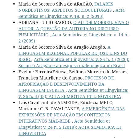
Maria do Socorro Silva de ARAGÃO,
FALARES
NORDESTINOS: ASPECTOS SOCIOCULTURAIS
,
Acta
Semiótica et Lingvistica: v. 18, n. 2 (2013)
ADRIANA TULIO BAGGIO,
O AUTOR MORREU, VIVA O
AUTOR! A QUESTÃO DA AUTORIA NO DISCURSO
PUBLICITÁRIO
,
Acta Semiótica et Lingvistica: v. 14 n.
2 (2009)
Maria do Socorro Silva de Aragão Aragão,
A
LINGUAGEM REGIONAL POPULAR DE JOSÉ LINS DO
REGO
,
Acta Semiótica et Lingvistica: v. 25 n. 1 (2020):
Socorro Aragão e a pesquisa dialetológica no Brasil
Eveline FerreiraFeitosa, Betânea Moreira de Moraes,
Francisca Maurilene do Carmo,
PROCESSO DE
APROPRIAÇÃO E DESENVOLVIMENTO DA
LINGUAGEM ESCRITA
,
Acta Semiótica et Lingvistica:
v. 26 n. 3 (45): ACTA SEMIOTICA ET LINGVISTICA
Laís Cavalcanti de ALMEIDA, Ediclécia MELO,
Marianne C. B. CAVALCANTE,
A EMERGÊNCIA DAS
EXPRESSÕES DE NEGAÇÃO EM CONTEXTOS
INTERATIVOS MÃE-BEBÊ
,
Acta Semiótica et
Lingvistica: v. 24 n. 2 (2019): ACTA SEMIOTICA ET
LINGVISTICA