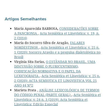
Artigos Semelhantes
Maria Aparecida BARBOSA,
CONSIDERAÇÔES SOBRE
A PANCRONIA
,
Acta Semiótica et Lingvistica: v. 19, n.
2 (2014)
Maria do Socorro Silva de Aragão,
FALARES
NORDESTINOS
,
Acta Semiótica et Lingvistica: v. 25 n.
1 (2020): Socorro Aragão e a pesquisa dialetológica no
Brasil
Virginia Sita Farias,
O ESTÂNDAR NO BRASIL. UMA
DISCUSSÃO SOBRE O PLURICENTRISMO,
CODIFICAÇÃO NORMATIVA E O PAPEL DA
LEXICOGRAFIA
,
Acta Semiótica et Lingvistica: v. 25 n.
2 (2020): ACTA SEMIOTICA ET LINGVISTICA VOL 25
ANO 44 Nº2
Marieta Prata ,
ANÁLISE LEXICOLÓGICA DE TERMOS
DO CÓDIGO PENAL (PARTE GERAL)
,
Acta Semiótica et
Lingvistica: v. 24 n. 3 (2019): Acta Semiótica et
Lingvística: Edição Especial