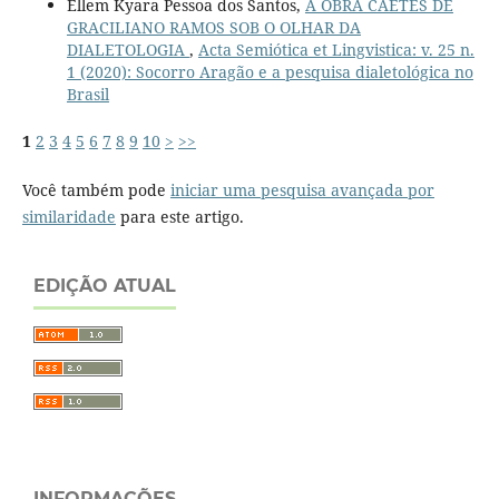
Ellem Kyara Pessoa dos Santos,
A OBRA CAETÉS DE
GRACILIANO RAMOS SOB O OLHAR DA
DIALETOLOGIA
,
Acta Semiótica et Lingvistica: v. 25 n.
1 (2020): Socorro Aragão e a pesquisa dialetológica no
Brasil
1
2
3
4
5
6
7
8
9
10
>
>>
Você também pode
iniciar uma pesquisa avançada por
similaridade
para este artigo.
EDIÇÃO ATUAL
INFORMAÇÕES