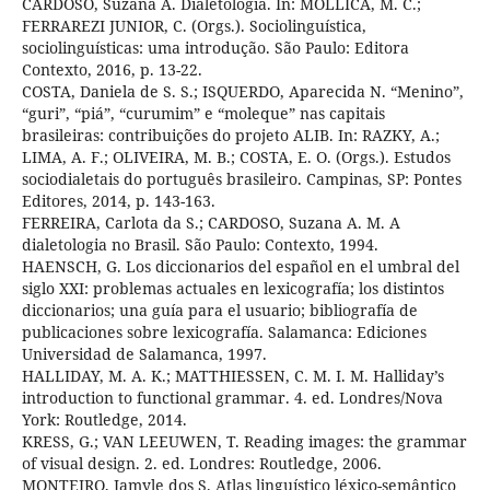
CARDOSO, Suzana A. Dialetologia. In: MOLLICA, M. C.;
FERRAREZI JUNIOR, C. (Orgs.). Sociolinguística,
sociolinguísticas: uma introdução. São Paulo: Editora
Contexto, 2016, p. 13-22.
COSTA, Daniela de S. S.; ISQUERDO, Aparecida N. “Menino”,
“guri”, “piá”, “curumim” e “moleque” nas capitais
brasileiras: contribuições do projeto ALIB. In: RAZKY, A.;
LIMA, A. F.; OLIVEIRA, M. B.; COSTA, E. O. (Orgs.). Estudos
sociodialetais do português brasileiro. Campinas, SP: Pontes
Editores, 2014, p. 143-163.
FERREIRA, Carlota da S.; CARDOSO, Suzana A. M. A
dialetologia no Brasil. São Paulo: Contexto, 1994.
HAENSCH, G. Los diccionarios del español en el umbral del
siglo XXI: problemas actuales en lexicografía; los distintos
diccionarios; una guía para el usuario; bibliografía de
publicaciones sobre lexicografía. Salamanca: Ediciones
Universidad de Salamanca, 1997.
HALLIDAY, M. A. K.; MATTHIESSEN, C. M. I. M. Halliday’s
introduction to functional grammar. 4. ed. Londres/Nova
York: Routledge, 2014.
KRESS, G.; VAN LEEUWEN, T. Reading images: the grammar
of visual design. 2. ed. Londres: Routledge, 2006.
MONTEIRO, Jamyle dos S. Atlas linguístico léxico-semântico