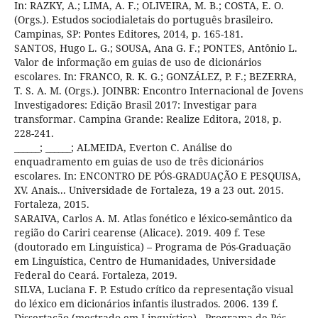
In: RAZKY, A.; LIMA, A. F.; OLIVEIRA, M. B.; COSTA, E. O.
(Orgs.). Estudos sociodialetais do português brasileiro.
Campinas, SP: Pontes Editores, 2014, p. 165-181.
SANTOS, Hugo L. G.; SOUSA, Ana G. F.; PONTES, Antônio L.
Valor de informação em guias de uso de dicionários
escolares. In: FRANCO, R. K. G.; GONZÁLEZ, P. F.; BEZERRA,
T. S. A. M. (Orgs.). JOINBR: Encontro Internacional de Jovens
Investigadores: Edição Brasil 2017: Investigar para
transformar. Campina Grande: Realize Editora, 2018, p.
228-241.
______; ______; ALMEIDA, Everton C. Análise do
enquadramento em guias de uso de três dicionários
escolares. In: ENCONTRO DE PÓS-GRADUAÇÃO E PESQUISA,
XV. Anais... Universidade de Fortaleza, 19 a 23 out. 2015.
Fortaleza, 2015.
SARAIVA, Carlos A. M. Atlas fonético e léxico-semântico da
região do Cariri cearense (Alicace). 2019. 409 f. Tese
(doutorado em Linguística) – Programa de Pós-Graduação
em Linguística, Centro de Humanidades, Universidade
Federal do Ceará. Fortaleza, 2019.
SILVA, Luciana F. P. Estudo crítico da representação visual
do léxico em dicionários infantis ilustrados. 2006. 139 f.
Dissertação (mestrado em Linguística) - Programa de Pós-