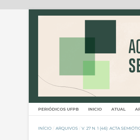
PERIÓDICOS UFPB
INICIO
ATUAL
A
INÍCIO
/
ARQUIVOS
/
V. 27 N. 1 (46): ACTA SEMIÓT