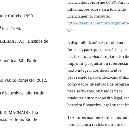
licenciados conforme CC BY. Para 
informações sobre essa forma de
lo: Cultrix, 1990.
licenciamento, consulte:
http://creativecommons.org/licens
Ática, 1995.
y/4.0
GREIMAS, A.J.. Ensaios de
A disponibilização é gratuita na
Internet, para que os usuários po
ler, fazer
download
, copiar, distrib
 poética. São Paulo:
imprimir, pesquisar ou referenciar
texto integral dos documentos,
processá-los para indexação, utiliz
o Paulo: Contexto, 2012.
como dados de entrada de progra
para softwares, ou usá-los para
 discursivos. São Paulo:
qualquer outro propósito legal, s
barreira financeira, legal ou técnica
 M. P.; MACHADO, Ida
1) Autores mantém os direitos aut
scurso hoje. Rio de
e concedem à revista o direito de