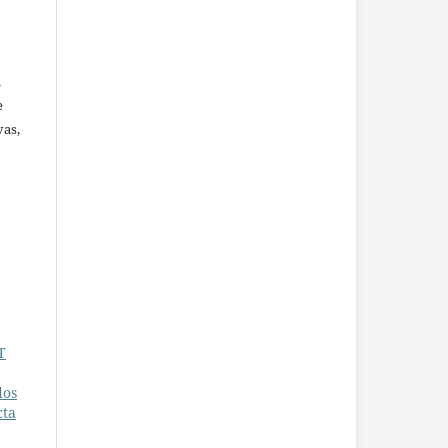
u
e
vas,
T
dos
cta