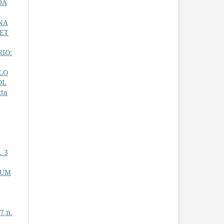
DA
NA
 ET
IO:
LO
OL
ta
. 3
 UM
7 n.