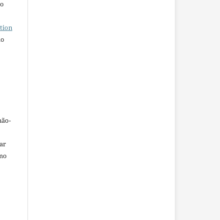
ho
tion
do
não-
car
omo