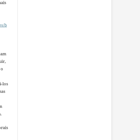
mais
es/b
ssam
uir,
 o
á-los
mas
em
.
orais