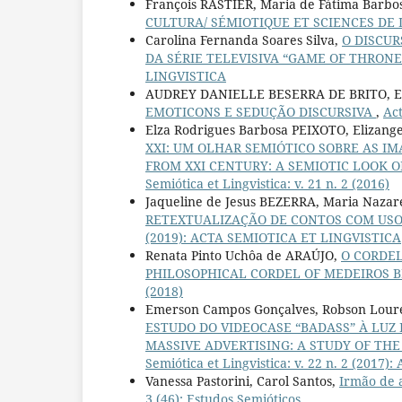
François RASTIER, Maria de Fátima Barbo
CULTURA/ SÉMIOTIQUE ET SCIENCES DE
Carolina Fernanda Soares Silva,
O DISCU
DA SÉRIE TELEVISIVA “GAME OF THRON
LINGVISTICA
AUDREY DANIELLE BESERRA DE BRITO, 
EMOTICONS E SEDUÇÃO DISCURSIVA
,
Act
Elza Rodrigues Barbosa PEIXOTO, Elizan
XXI: UM OLHAR SEMIÓTICO SOBRE AS I
FROM XXI CENTURY: A SEMIOTIC LOOK 
Semiótica et Lingvistica: v. 21 n. 2 (2016)
Jaqueline de Jesus BEZERRA, Maria Naza
RETEXTUALIZAÇÃO DE CONTOS COM USO
(2019): ACTA SEMIOTICA ET LINGVISTICA
Renata Pinto Uchôa de ARAÚJO,
O CORDEL 
PHILOSOPHICAL CORDEL OF MEDEIROS BR
(2018)
Emerson Campos Gonçalves, Robson Lour
ESTUDO DO VIDEOCASE “BADASS” À LUZ 
MASSIVE ADVERTISING: A STUDY OF TH
Semiótica et Lingvistica: v. 22 n. 2 (201
Vanessa Pastorini, Carol Santos,
Irmão de a
3 (46): Estudos Semióticos