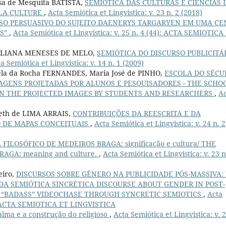
sa de Mesquita BATISTA,
SEMIÓTICA DAS CULTURAS E CIÊNCIAS 
 LA CULTURE
,
Acta Semiótica et Lingvistica: v. 23 n. 2 (2018)
RSO PERSUASIVO DO SUJEITO DAENERYS TARGARYEN EM UMA CE
ES”
,
Acta Semiótica et Lingvistica: v. 25 n. 4 (44): ACTA SEMIOTICA
ELIANA MENESES DE MELO,
SEMIÓTICA DO DISCURSO PUBLICITÁR
a Semiótica et Lingvistica: v. 14 n. 1 (2009)
gela da Rocha FERNANDES, Maria José de PINHO,
ESCOLA DO SÉCU
MAGENS PROJETADAS POR ALUNOS E PESQUISADORES - THE SCHO
ON THE PROJECTED IMAGES BY STUDENTS AND RESEARCHERS
,
Ac
reth de LIMA ARRAIS,
CONTRIBUIÇÕES DA REESCRITA E DA
 DE MAPAS CONCEITUAIS
,
Acta Semiótica et Lingvistica: v. 24 n. 2
FILOSÓFICO DE MEDEIROS BRAGA: significação e cultura/ THE
AGA: meaning and culture.
,
Acta Semiótica et Lingvistica: v. 23 n
eiro,
DISCURSOS SOBRE GÊNERO NA PUBLICIDADE PÓS-MASSIVA:
DA SEMIÓTICA SINCRÉTICA DISCOURSE ABOUT GENDER IN POST-
E “BADASS” VIDEOCHASE THROUGH SYNCRETIC SEMIOTICS
,
Acta
7): ACTA SEMIOTICA ET LINGVISTICA
lma e a construção do religioso
,
Acta Semiótica et Lingvistica: v. 2