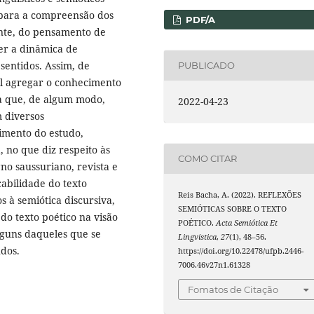
para a compreensão dos
PDF/A
ente, do pensamento de
er a dinâmica de
sentidos. Assim, de
PUBLICADO
el agregar o conhecimento
va que, de algum modo,
2022-04-23
m diversos
imento do estudo,
, no que diz respeito às
COMO CITAR
o saussuriano, revista e
cabilidade do texto
Reis Bacha, A. (2022). REFLEXÕES
 à semiótica discursiva,
SEMIÓTICAS SOBRE O TEXTO
do texto poético na visão
POÉTICO.
Acta Semiótica Et
lguns daqueles que se
Lingvistica
,
27
(1), 48–56.
udos.
https://doi.org/10.22478/ufpb.2446-
7006.46v27n1.61328
Fomatos de Citação