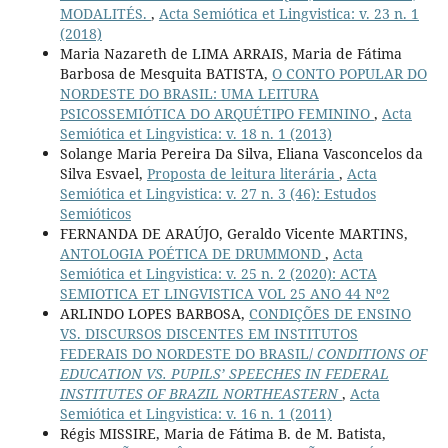
MODALITÉS.
,
Acta Semiótica et Lingvistica: v. 23 n. 1
(2018)
Maria Nazareth de LIMA ARRAIS, Maria de Fátima
Barbosa de Mesquita BATISTA,
O CONTO POPULAR DO
NORDESTE DO BRASIL: UMA LEITURA
PSICOSSEMIÓTICA DO ARQUÉTIPO FEMININO
,
Acta
Semiótica et Lingvistica: v. 18 n. 1 (2013)
Solange Maria Pereira Da Silva, Eliana Vasconcelos da
Silva Esvael,
Proposta de leitura literária
,
Acta
Semiótica et Lingvistica: v. 27 n. 3 (46): Estudos
Semióticos
FERNANDA DE ARAÚJO, Geraldo Vicente MARTINS,
ANTOLOGIA POÉTICA DE DRUMMOND
,
Acta
Semiótica et Lingvistica: v. 25 n. 2 (2020): ACTA
SEMIOTICA ET LINGVISTICA VOL 25 ANO 44 Nº2
ARLINDO LOPES BARBOSA,
CONDIÇÕES DE ENSINO
VS. DISCURSOS DISCENTES EM INSTITUTOS
FEDERAIS DO NORDESTE DO BRASIL/
CONDITIONS OF
EDUCATION VS. PUPILS’ SPEECHES IN FEDERAL
INSTITUTES OF BRAZIL NORTHEASTERN
,
Acta
Semiótica et Lingvistica: v. 16 n. 1 (2011)
Régis MISSIRE, Maria de Fátima B. de M. Batista,