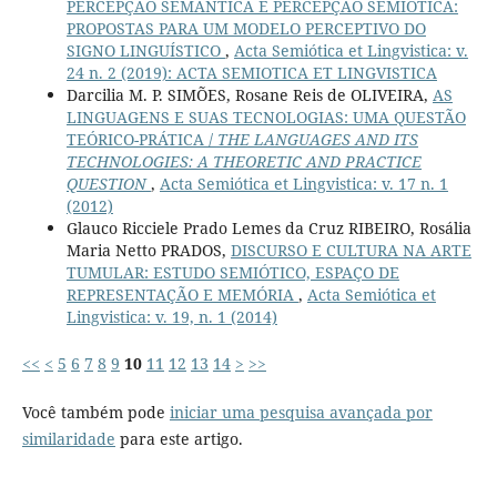
PERCEPÇÃO SEMÂNTICA E PERCEPÇÃO SEMIÓTICA:
PROPOSTAS PARA UM MODELO PERCEPTIVO DO
SIGNO LINGUÍSTICO
,
Acta Semiótica et Lingvistica: v.
24 n. 2 (2019): ACTA SEMIOTICA ET LINGVISTICA
Darcilia M. P. SIMÕES, Rosane Reis de OLIVEIRA,
AS
LINGUAGENS E SUAS TECNOLOGIAS: UMA QUESTÃO
TEÓRICO-PRÁTICA /
THE LANGUAGES AND ITS
TECHNOLOGIES: A THEORETIC AND PRACTICE
QUESTION
,
Acta Semiótica et Lingvistica: v. 17 n. 1
(2012)
Glauco Ricciele Prado Lemes da Cruz RIBEIRO, Rosália
Maria Netto PRADOS,
DISCURSO E CULTURA NA ARTE
TUMULAR: ESTUDO SEMIÓTICO, ESPAÇO DE
REPRESENTAÇÃO E MEMÓRIA
,
Acta Semiótica et
Lingvistica: v. 19, n. 1 (2014)
<<
<
5
6
7
8
9
10
11
12
13
14
>
>>
Você também pode
iniciar uma pesquisa avançada por
similaridade
para este artigo.