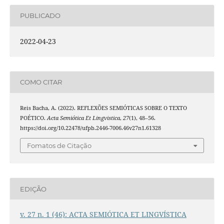
PUBLICADO
2022-04-23
COMO CITAR
Reis Bacha, A. (2022). REFLEXÕES SEMIÓTICAS SOBRE O TEXTO
POÉTICO.
Acta Semiótica Et Lingvistica
,
27
(1), 48–56.
https://doi.org/10.22478/ufpb.2446-7006.46v27n1.61328
Fomatos de Citação
EDIÇÃO
v. 27 n. 1 (46): ACTA SEMIÓTICA ET LINGVÍSTICA