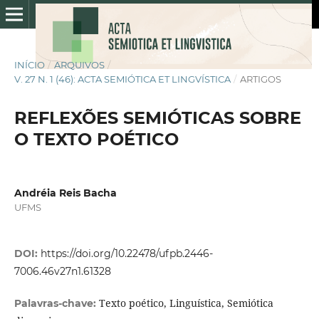
INÍCIO
/
ARQUIVOS
/
V. 27 N. 1 (46): ACTA SEMIÓTICA ET LINGVÍSTICA
/
ARTIGOS
REFLEXÕES SEMIÓTICAS SOBRE
O TEXTO POÉTICO
Andréia Reis Bacha
UFMS
DOI:
https://doi.org/10.22478/ufpb.2446-
7006.46v27n1.61328
Texto poético, Linguística, Semiótica
Palavras-chave: