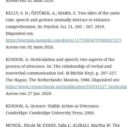
Acesso em: 02 maio 2020.
KELLY, S. D.; ÖZYÜREK, A.; MARIS, E. Two sides of the same
coin: speech and gesture mutually interact to enhance
comprehension. In: Psychol. Sci. 21, 260 – 267, 2010.
Disponível em:
https://journals.sagepub.com/doi/10.1177/0956797609357327
.
Acesso em: 02 maio 2020.
KENDON, A. Gesticulation and speech: two aspects of the
process of utterance. In: The relationship of verbal and
nonverbal communication (ed. M Ritchie Key), p. 207–227.
The Hague, The Netherlands: Mouton, 1980. Disponível em:
https://www.researchgate.net/publication/333191227_Gesticul
Acesso em: 27 jun. 2020.
KENDON, A. Gesture: Visible Action as Utterance.
Cambridge: Cambridge University Press, 2004.
MCNEIL, Nicole M; EVANS, Julia L; ALIBALI, Martha W. The