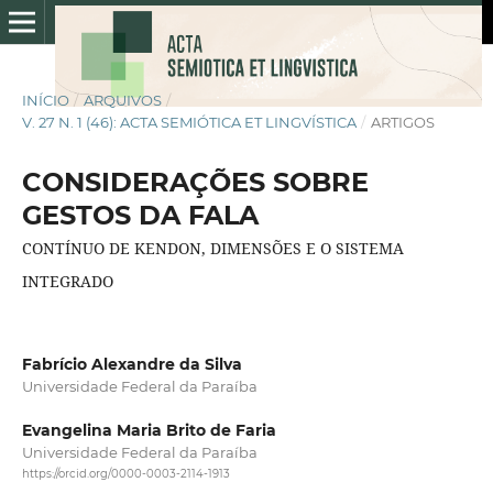
INÍCIO
/
ARQUIVOS
/
V. 27 N. 1 (46): ACTA SEMIÓTICA ET LINGVÍSTICA
/
ARTIGOS
CONSIDERAÇÕES SOBRE
GESTOS DA FALA
CONTÍNUO DE KENDON, DIMENSÕES E O SISTEMA
INTEGRADO
Fabrício Alexandre da Silva
Universidade Federal da Paraíba
Evangelina Maria Brito de Faria
Universidade Federal da Paraíba
https://orcid.org/0000-0003-2114-1913