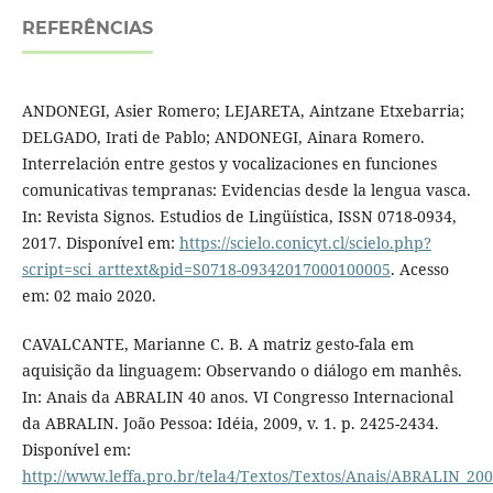
REFERÊNCIAS
ANDONEGI, Asier Romero; LEJARETA, Aintzane Etxebarria;
DELGADO, Irati de Pablo; ANDONEGI, Ainara Romero.
Interrelación entre gestos y vocalizaciones en funciones
comunicativas tempranas: Evidencias desde la lengua vasca.
In: Revista Signos. Estudios de Lingüística, ISSN 0718-0934,
2017. Disponível em:
https://scielo.conicyt.cl/scielo.php?
script=sci_arttext&pid=S0718-09342017000100005
. Acesso
em: 02 maio 2020.
CAVALCANTE, Marianne C. B. A matriz gesto-fala em
aquisição da linguagem: Observando o diálogo em manhês.
In: Anais da ABRALIN 40 anos. VI Congresso Internacional
da ABRALIN. João Pessoa: Idéia, 2009, v. 1. p. 2425-2434.
Disponível em:
http://www.leffa.pro.br/tela4/Textos/Textos/Anais/ABRALIN