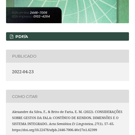
PDF/A
PUBLICADO
2022-04-23
COMO CITAR
Alexandre da Silva, F., & Brito de Faria, E. M. (2022). CONSIDERAÇÕES
SOBRE GESTOS DA FALA: CONTÍNUO DE KENDON, DIMENSÕES E O
SISTEMA INTEGRADO.
Acta Semiótica Et Lingvistica
,
27
(1), 57–65.
https://doi.org/10.22478/ufpb.2446-7006.46v27n1.62399