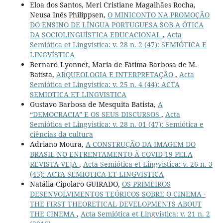
Eloa dos Santos, Meri Cristiane Magalhães Rocha,
Neusa Inês Philippsen,
O MINICONTO NA PROMOÇÃO
DO ENSINO DE LÍNGUA PORTUGUESA SOB A ÓTICA
DA SOCIOLINGUÍSTICA EDUCACIONAL
,
Acta
Semiótica et Lingvistica: v. 28 n. 2 (47): SEMIÓTICA E
LINGVÍSTICA
Bernard Lyonnet, Maria de Fátima Barbosa de M.
Batísta,
ARQUEOLOGIA E INTERPRETAÇÃO
,
Acta
Semiótica et Lingvistica: v. 25 n. 4 (44): ACTA
SEMIOTICA ET LINGVISTICA
Gustavo Barbosa de Mesquita Batista,
A
“DEMOCRACIA” E OS SEUS DISCURSOS
,
Acta
Semiótica et Lingvistica: v. 28 n. 01 (47): Semiótica e
ciências da cultura
Adriano Moura,
A CONSTRUÇÃO DA IMAGEM DO
BRASIL NO ENFRENTAMENTO À COVID-19 PELA
REVISTA VEJA
,
Acta Semiótica et Lingvistica: v. 26 n. 3
(45): ACTA SEMIOTICA ET LINGVISTICA
Natália Cipolaro GUIRADO,
OS PRIMEIROS
DESENVOLVIMENTOS TEÓRICOS SOBRE O CINEMA -
THE FIRST THEORETICAL DEVELOPMENTS ABOUT
THE CINEMA
,
Acta Semiótica et Lingvistica: v. 21 n. 2