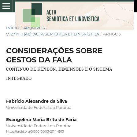
INÍCIO
/
ARQUIVOS
/
V. 27 N. 1 (46): ACTA SEMIÓTICA ET LINGVÍSTICA
/
ARTIGOS
CONSIDERAÇÕES SOBRE
GESTOS DA FALA
CONTÍNUO DE KENDON, DIMENSÕES E O SISTEMA
INTEGRADO
Fabrício Alexandre da Silva
Universidade Federal da Paraíba
Evangelina Maria Brito de Faria
Universidade Federal da Paraíba
https://orcid.org/0000-0003-2114-1913