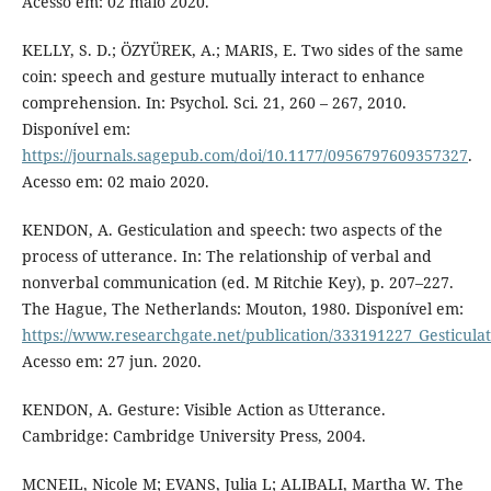
Acesso em: 02 maio 2020.
KELLY, S. D.; ÖZYÜREK, A.; MARIS, E. Two sides of the same
coin: speech and gesture mutually interact to enhance
comprehension. In: Psychol. Sci. 21, 260 – 267, 2010.
Disponível em:
https://journals.sagepub.com/doi/10.1177/0956797609357327
.
Acesso em: 02 maio 2020.
KENDON, A. Gesticulation and speech: two aspects of the
process of utterance. In: The relationship of verbal and
nonverbal communication (ed. M Ritchie Key), p. 207–227.
The Hague, The Netherlands: Mouton, 1980. Disponível em:
https://www.researchgate.net/publication/333191227_Gesticul
Acesso em: 27 jun. 2020.
KENDON, A. Gesture: Visible Action as Utterance.
Cambridge: Cambridge University Press, 2004.
MCNEIL, Nicole M; EVANS, Julia L; ALIBALI, Martha W. The