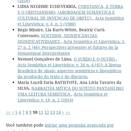
(2016)
LIDIA NEGHME ECHEVERRIA,
CONSTANÇA, A TERRA
E O CRISTIANISMO, (ABORDAGEM SEMÂNTICA E
CULTURAL DE INVENÇAO DE ORFEU)
,
Acta Semiótica
et Lingvistica: v. 4, n. 1 (1980)
Régis Missire, Lia Kurts-Wöste, Beatriz Curti-
Contessoto,
SENTIDOS, SIGNIFICÂNCIAS,
SIGNIFICATIVIDADES
,
Acta Semiótica et Lingvistica: v.
27 n. 2 (46): Perspectives présentes et futures de la
Sémantique interprétative
Nemuel Gonçalves de Lima,
O SURDO E O OUTRO
,
Acta Semiótica et Lingvistica: v. 26 n. 4 (45): A língua
Brasileira de sinais: aspectos semióticos e linguísticos
da produção do texto e do discurso.
Maria Luceli Faria BATISTOTE, Ana Lívia Tavares da
SILVA,
NARRATIVA MÍTICA DO SUJEITO PANTANEIRO:
UMA LEITURA SEMIÓTICA
,
Acta Semiótica et
Lingvistica: v. 19, n. 2 (2014)
<<
<
5
6
7
8
9
10
11
12
13
14
>
>>
Você também pode
iniciar uma pesquisa avançada por