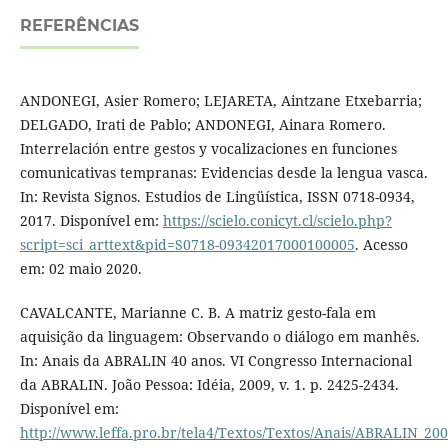
REFERÊNCIAS
ANDONEGI, Asier Romero; LEJARETA, Aintzane Etxebarria;
DELGADO, Irati de Pablo; ANDONEGI, Ainara Romero.
Interrelación entre gestos y vocalizaciones en funciones
comunicativas tempranas: Evidencias desde la lengua vasca.
In: Revista Signos. Estudios de Lingüística, ISSN 0718-0934,
2017. Disponível em:
https://scielo.conicyt.cl/scielo.php?
script=sci_arttext&pid=S0718-09342017000100005
. Acesso
em: 02 maio 2020.
CAVALCANTE, Marianne C. B. A matriz gesto-fala em
aquisição da linguagem: Observando o diálogo em manhês.
In: Anais da ABRALIN 40 anos. VI Congresso Internacional
da ABRALIN. João Pessoa: Idéia, 2009, v. 1. p. 2425-2434.
Disponível em:
http://www.leffa.pro.br/tela4/Textos/Textos/Anais/ABRALIN