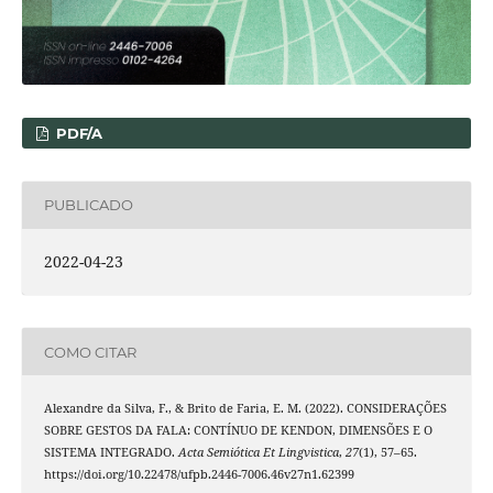
PDF/A
PUBLICADO
2022-04-23
COMO CITAR
Alexandre da Silva, F., & Brito de Faria, E. M. (2022). CONSIDERAÇÕES
SOBRE GESTOS DA FALA: CONTÍNUO DE KENDON, DIMENSÕES E O
SISTEMA INTEGRADO.
Acta Semiótica Et Lingvistica
,
27
(1), 57–65.
https://doi.org/10.22478/ufpb.2446-7006.46v27n1.62399