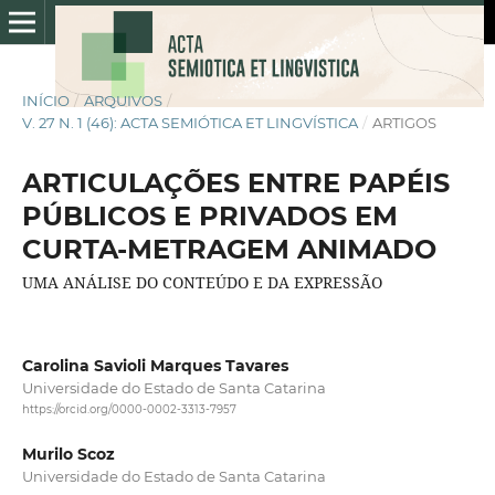
INÍCIO
/
ARQUIVOS
/
V. 27 N. 1 (46): ACTA SEMIÓTICA ET LINGVÍSTICA
/
ARTIGOS
ARTICULAÇÕES ENTRE PAPÉIS
PÚBLICOS E PRIVADOS EM
CURTA-METRAGEM ANIMADO
UMA ANÁLISE DO CONTEÚDO E DA EXPRESSÃO
Carolina Savioli Marques Tavares
Universidade do Estado de Santa Catarina
https://orcid.org/0000-0002-3313-7957
Murilo Scoz
Universidade do Estado de Santa Catarina