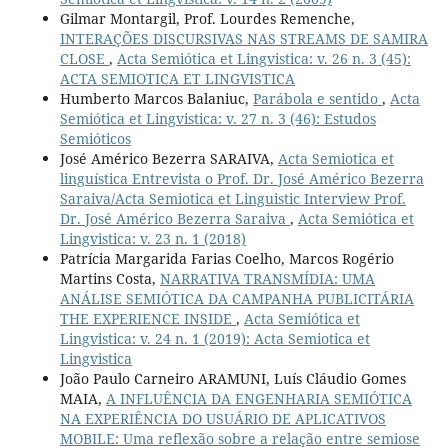
Gilmar Montargil, Prof. Lourdes Remenche,
INTERAÇÕES DISCURSIVAS NAS STREAMS DE SAMIRA
CLOSE
,
Acta Semiótica et Lingvistica: v. 26 n. 3 (45):
ACTA SEMIOTICA ET LINGVISTICA
Humberto Marcos Balaniuc,
Parábola e sentido
,
Acta
Semiótica et Lingvistica: v. 27 n. 3 (46): Estudos
Semióticos
José Américo Bezerra SARAIVA,
Acta Semiotica et
linguística Entrevista o Prof. Dr. José Américo Bezerra
Saraiva/Acta Semiotica et Linguistic Interview Prof.
Dr. José Américo Bezerra Saraiva
,
Acta Semiótica et
Lingvistica: v. 23 n. 1 (2018)
Patrícia Margarida Farias Coelho, Marcos Rogério
Martins Costa,
NARRATIVA TRANSMÍDIA: UMA
ANÁLISE SEMIÓTICA DA CAMPANHA PUBLICITÁRIA
THE EXPERIENCE INSIDE
,
Acta Semiótica et
Lingvistica: v. 24 n. 1 (2019): Acta Semiotica et
Lingvistica
João Paulo Carneiro ARAMUNI, Luís Cláudio Gomes
MAIA,
A INFLUÊNCIA DA ENGENHARIA SEMIÓTICA
NA EXPERIÊNCIA DO USUÁRIO DE APLICATIVOS
MOBILE: Uma reflexão sobre a relação entre semiose