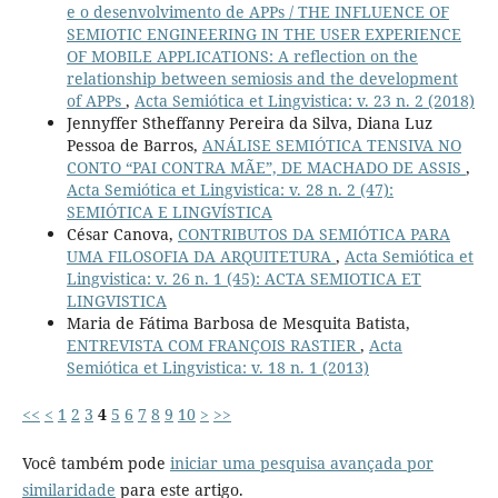
e o desenvolvimento de APPs / THE INFLUENCE OF
SEMIOTIC ENGINEERING IN THE USER EXPERIENCE
OF MOBILE APPLICATIONS: A reflection on the
relationship between semiosis and the development
of APPs
,
Acta Semiótica et Lingvistica: v. 23 n. 2 (2018)
Jennyffer Stheffanny Pereira da Silva, Diana Luz
Pessoa de Barros,
ANÁLISE SEMIÓTICA TENSIVA NO
CONTO “PAI CONTRA MÃE”, DE MACHADO DE ASSIS
,
Acta Semiótica et Lingvistica: v. 28 n. 2 (47):
SEMIÓTICA E LINGVÍSTICA
César Canova,
CONTRIBUTOS DA SEMIÓTICA PARA
UMA FILOSOFIA DA ARQUITETURA
,
Acta Semiótica et
Lingvistica: v. 26 n. 1 (45): ACTA SEMIOTICA ET
LINGVISTICA
Maria de Fátima Barbosa de Mesquita Batista,
ENTREVISTA COM FRANÇOIS RASTIER
,
Acta
Semiótica et Lingvistica: v. 18 n. 1 (2013)
<<
<
1
2
3
4
5
6
7
8
9
10
>
>>
Você também pode
iniciar uma pesquisa avançada por
similaridade
para este artigo.