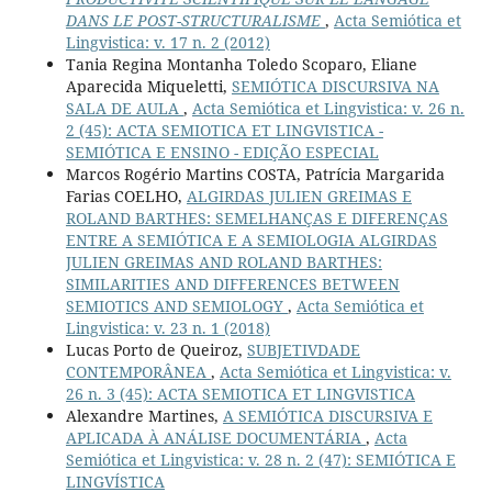
DANS LE POST-STRUCTURALISME
,
Acta Semiótica et
Lingvistica: v. 17 n. 2 (2012)
Tania Regina Montanha Toledo Scoparo, Eliane
Aparecida Miqueletti,
SEMIÓTICA DISCURSIVA NA
SALA DE AULA
,
Acta Semiótica et Lingvistica: v. 26 n.
2 (45): ACTA SEMIOTICA ET LINGVISTICA -
SEMIÓTICA E ENSINO - EDIÇÃO ESPECIAL
Marcos Rogério Martins COSTA, Patrícia Margarida
Farias COELHO,
ALGIRDAS JULIEN GREIMAS E
ROLAND BARTHES: SEMELHANÇAS E DIFERENÇAS
ENTRE A SEMIÓTICA E A SEMIOLOGIA ALGIRDAS
JULIEN GREIMAS AND ROLAND BARTHES:
SIMILARITIES AND DIFFERENCES BETWEEN
SEMIOTICS AND SEMIOLOGY
,
Acta Semiótica et
Lingvistica: v. 23 n. 1 (2018)
Lucas Porto de Queiroz,
SUBJETIVDADE
CONTEMPORÂNEA
,
Acta Semiótica et Lingvistica: v.
26 n. 3 (45): ACTA SEMIOTICA ET LINGVISTICA
Alexandre Martines,
A SEMIÓTICA DISCURSIVA E
APLICADA À ANÁLISE DOCUMENTÁRIA
,
Acta
Semiótica et Lingvistica: v. 28 n. 2 (47): SEMIÓTICA E
LINGVÍSTICA