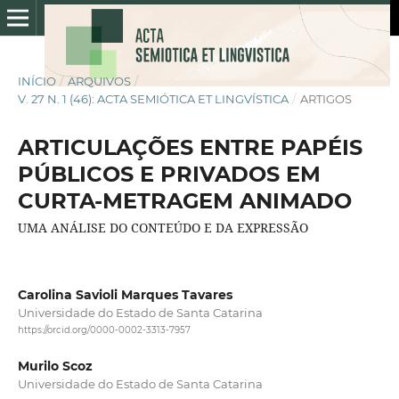
INÍCIO
/
ARQUIVOS
/
V. 27 N. 1 (46): ACTA SEMIÓTICA ET LINGVÍSTICA
/
ARTIGOS
ARTICULAÇÕES ENTRE PAPÉIS
PÚBLICOS E PRIVADOS EM
CURTA-METRAGEM ANIMADO
UMA ANÁLISE DO CONTEÚDO E DA EXPRESSÃO
Carolina Savioli Marques Tavares
Universidade do Estado de Santa Catarina
https://orcid.org/0000-0002-3313-7957
Murilo Scoz
Universidade do Estado de Santa Catarina