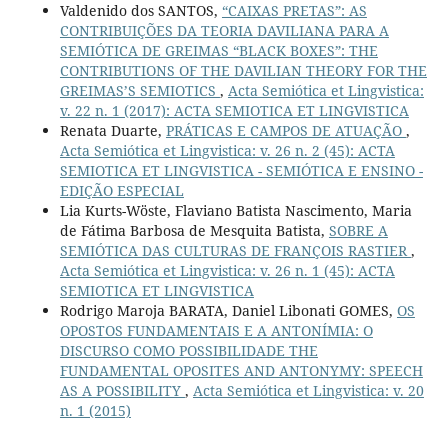
Valdenido dos SANTOS,
“CAIXAS PRETAS”: AS
CONTRIBUIÇÕES DA TEORIA DAVILIANA PARA A
SEMIÓTICA DE GREIMAS “BLACK BOXES”: THE
CONTRIBUTIONS OF THE DAVILIAN THEORY FOR THE
GREIMAS’S SEMIOTICS
,
Acta Semiótica et Lingvistica:
v. 22 n. 1 (2017): ACTA SEMIOTICA ET LINGVISTICA
Renata Duarte,
PRÁTICAS E CAMPOS DE ATUAÇÃO
,
Acta Semiótica et Lingvistica: v. 26 n. 2 (45): ACTA
SEMIOTICA ET LINGVISTICA - SEMIÓTICA E ENSINO -
EDIÇÃO ESPECIAL
Lia Kurts-Wöste, Flaviano Batista Nascimento, Maria
de Fátima Barbosa de Mesquita Batista,
SOBRE A
SEMIÓTICA DAS CULTURAS DE FRANÇOIS RASTIER
,
Acta Semiótica et Lingvistica: v. 26 n. 1 (45): ACTA
SEMIOTICA ET LINGVISTICA
Rodrigo Maroja BARATA, Daniel Libonati GOMES,
OS
OPOSTOS FUNDAMENTAIS E A ANTONÍMIA: O
DISCURSO COMO POSSIBILIDADE THE
FUNDAMENTAL OPOSITES AND ANTONYMY: SPEECH
AS A POSSIBILITY
,
Acta Semiótica et Lingvistica: v. 20
n. 1 (2015)