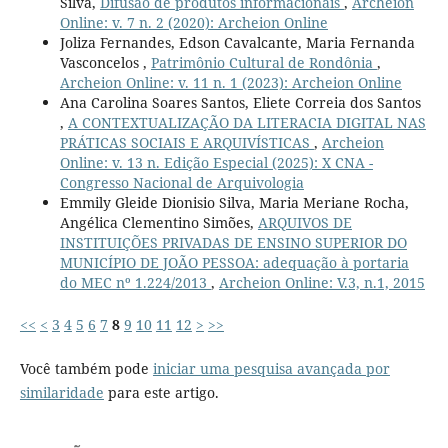
Silva,
Difusão de produtos informacionais
,
Archeion
Online: v. 7 n. 2 (2020): Archeion Online
Joliza Fernandes, Edson Cavalcante, Maria Fernanda
Vasconcelos ,
Patrimônio Cultural de Rondônia
,
Archeion Online: v. 11 n. 1 (2023): Archeion Online
Ana Carolina Soares Santos, Eliete Correia dos Santos
,
A CONTEXTUALIZAÇÃO DA LITERACIA DIGITAL NAS
PRÁTICAS SOCIAIS E ARQUIVÍSTICAS
,
Archeion
Online: v. 13 n. Edição Especial (2025): X CNA -
Congresso Nacional de Arquivologia
Emmily Gleide Dionisio Silva, Maria Meriane Rocha,
Angélica Clementino Simões,
ARQUIVOS DE
INSTITUIÇÕES PRIVADAS DE ENSINO SUPERIOR DO
MUNICÍPIO DE JOÃO PESSOA: adequação à portaria
do MEC nº 1.224/2013
,
Archeion Online: V.3, n.1, 2015
<<
<
3
4
5
6
7
8
9
10
11
12
>
>>
Você também pode
iniciar uma pesquisa avançada por
similaridade
para este artigo.