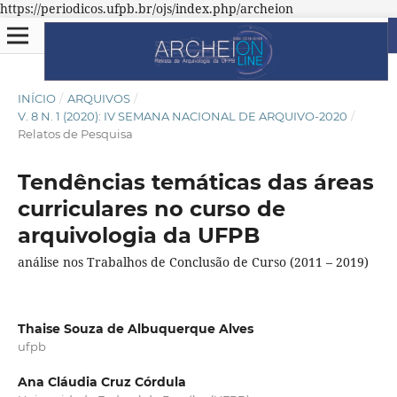
https://periodicos.ufpb.br/ojs/index.php/archeion
INÍCIO
/
ARQUIVOS
/
V. 8 N. 1 (2020): IV SEMANA NACIONAL DE ARQUIVO-2020
/
Relatos de Pesquisa
Tendências temáticas das áreas
curriculares no curso de
arquivologia da UFPB
análise nos Trabalhos de Conclusão de Curso (2011 – 2019)
Thaise Souza de Albuquerque Alves
ufpb
Ana Cláudia Cruz Córdula