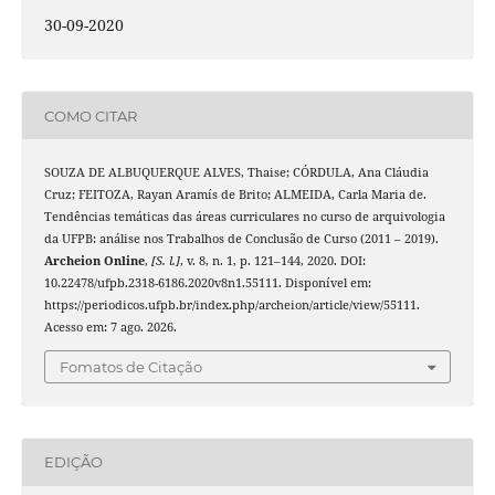
30-09-2020
COMO CITAR
SOUZA DE ALBUQUERQUE ALVES, Thaise; CÓRDULA, Ana Cláudia
Cruz; FEITOZA, Rayan Aramís de Brito; ALMEIDA, Carla Maria de.
Tendências temáticas das áreas curriculares no curso de arquivologia
da UFPB: análise nos Trabalhos de Conclusão de Curso (2011 – 2019).
Archeion Online
,
[S. l.]
, v. 8, n. 1, p. 121–144, 2020. DOI:
10.22478/ufpb.2318-6186.2020v8n1.55111. Disponível em:
https://periodicos.ufpb.br/index.php/archeion/article/view/55111.
Acesso em: 7 ago. 2026.
Fomatos de Citação
EDIÇÃO