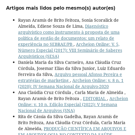
Artigos mais lidos pelo mesmo(s) autor(es)
Rayan Aramís de Brito Feitoza, Sonia Scoralick de
Almeida, Ediene Souza de Lima,
Diagnóstico
arquivístico como instrumento à proposta de uma
política de gestão de documentos: um relato de
experiência no SEBRAE/PB
,
Archeion Online: V. 5,
Número Especial (2017): VIII Seminário de Saberes
Arquivísticos (SESA)
Daniela Maria da Silva Carneiro, Ana Cláudia Cruz
Córdula, Josemar Elias da Silva Junior, Luiz Eduardo
Ferreira da Silva,
Arquivo pessoal Afonso Pereira e
estratégias de marketing
,
Archeion Online: v. 8 n. 1
(2020): IV Semana Nacional de Arquivo-2020
Ana Claúdia Cruz Córdula , Carla Maria de Almeida ,
Rayan Aramís de Brito Feitoza ,
EDITORIAL
,
Archeion
Online: v. 10 n. Edição Especial (2022): V Semana
Nacional de Arquivos (SNA)
Rita de Cássia da Silva Gadelha, Rayan Aramís de
Brito Feitoza, Ana Cláudia Cruz Córdula, Carla Maria
de Almeida,
PRODUÇÃO CIENTÍFICA EM ARQUIVOS E
EM ARQUIVOLOGIA NO CONTEXTO DA SAÚDE
,