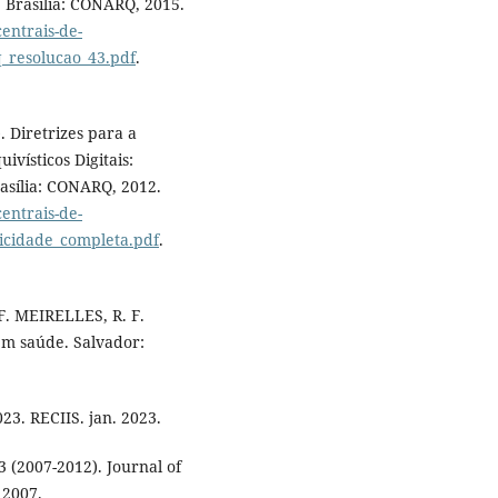
 Brasília: CONARQ, 2015.
entrais-de-
q_resolucao_43.pdf
.
iretrizes para a
vísticos Digitais:
asília: CONARQ, 2012.
entrais-de-
icidade_completa.pdf
.
 F. MEIRELLES, R. F.
em saúde. Salvador:
23. RECIIS. jan. 2023.
(2007-2012). Journal of
 2007.