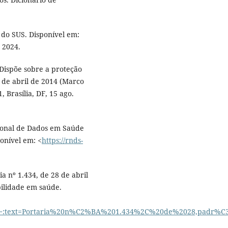
 do SUS. Disponível em:
 2024.
 Dispõe sobre a proteção
3 de abril de 2014 (Marco
1, Brasília, DF, 15 ago.
ional de Dados em Saúde
ponível em: <
https://rnds-
ia nº 1.434, de 28 de abril
bilidade em saúde.
lacao#:~:text=Portaria%20n%C2%BA%201.434%2C%20de%2028,pa