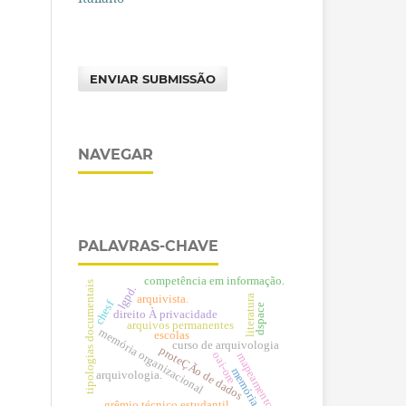
ENVIAR SUBMISSÃO
NAVEGAR
PALAVRAS-CHAVE
competência em informação.
tipologias documentais
lgpd.
arquivista.
literatura
chesf
dspace
direito À privacidade
arquivos permanentes
memória organizacional
escolas
curso de arquivologia
proteÇÃo de dados
oai-ore
mapeamento
memória.
arquivologia.
grêmio técnico estudantil.