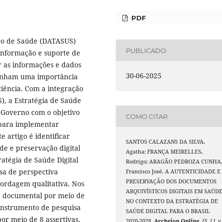
PDF
co de Saúde (DATASUS)
PUBLICADO
informação e suporte de
r as informações e dados
30-06-2025
penham uma importância
 ciência. Com a integração
), a Estratégia de Saúde
o Governo com o objetivo
COMO CITAR
 para implementar
e artigo é identificar
SANTOS CALAZANS DA SILVA,
ade e preservação digital
Agatha; FRANÇA MEIRELLES,
atégia de Saúde Digital
Rodrigo; ARAGÃO PEDROZA CUNHA
sa de perspectiva
Francisco José. A AUTENTICIDADE E
PRESERVAÇÃO DOS DOCUMENTOS
abordagem qualitativa. Nos
ARQUIVÍSTICOS DIGITAIS EM SAÚD
 e documental por meio de
NO CONTEXTO DA ESTRATÉGIA DE
 instrumento de pesquisa
SAÚDE DIGITAL PARA O BRASIL
r meio de 8 assertivas.
2020-2028.
Archeion Online
,
[S. l.]
, v