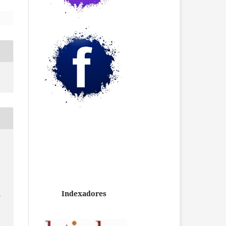
,
Indexadores
E
.