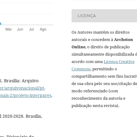
LICENÇA
Os Autores mantêm os direitos
autorais e concedem à
Archeion
Online
, o direito de publicação
simultaneamente disponibilizada 
acordo com uma
Licença Creative
Commons
, permitindo o
compartilhamento sem fins lucrat
 Brasília: Arquivo
de sua obra pelo seu uso/citação d
br/arquivonacional/pt-
modo referenciado (com
nais-2/projeto-interpares
.
reconhecimento da autoria e
publicação nesta revista).
 2020-2028. Brasília,
s. Dicionário de