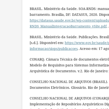
BRASIL. Ministério da Saúde. SOA-RNDS: manual
barramento. Brasília, DF: DATASUS, 2020. Dispo
https://datasus.saude.gov.br/wp-content/upload
RNDS_ManualIntegracaoBarramento_vSite.pdf
.
BRASIL. Ministério da Saúde. Publicações. Brasíl
[s.d.]. Disponível em:
https://www.gov.br/saude/p
informacao/siops/publicacoes
. Acesso em: 17 ago
CONARQ. Câmara Técnica de documentos eletrôni
Modelo de Requisitos para Sistemas Informatiza
Arquivística de Documentos. v.2. Rio de Janeiro:
CONSELHO NACIONAL DE ARQUIVOS (BRASIL). 
Documentos Eletrônicos. Glossário. Rio de Janeir
CONSELHO NACIONAL DE ARQUIVOS (CONARQ). D
Implementação de Repositórios Arquivísticos Dig