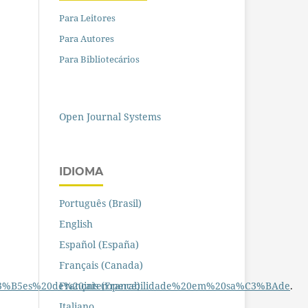
Para Leitores
Para Autores
Para Bibliotecários
Open Journal Systems
IDIOMA
Português (Brasil)
English
Español (España)
Français (Canada)
dr%C3%B5es%20de%20interoperabilidade%20em%20sa%C3%BAde
.
Français (France)
Italiano