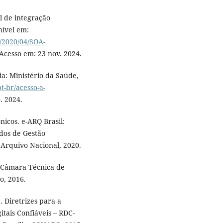
 de integração
nível em:
s/2020/04/SOA-
 Acesso em: 23 nov. 2024.
ia: Ministério da Saúde,
t-br/acesso-a-
. 2024.
cos. e-ARQ Brasil:
dos de Gestão
 Arquivo Nacional, 2020.
Câmara Técnica de
o, 2016.
iretrizes para a
itais Confiáveis – RDC-