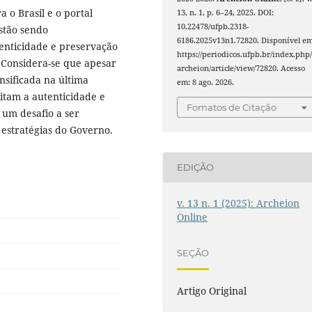
 o Brasil e o portal
13, n. 1, p. 6–24, 2025. DOI:
10.22478/ufpb.2318-
stão sendo
6186.2025v13n1.72820. Disponível em
tenticidade e preservação
https://periodicos.ufpb.br/index.php
. Considera-se que apesar
archeion/article/view/72820. Acesso
ensificada na última
em: 8 ago. 2026.
litam a autenticidade e
Fomatos de Citação
 um desafio a ser
estratégias do Governo.
EDIÇÃO
v. 13 n. 1 (2025): Archeion
Online
SEÇÃO
Artigo Original