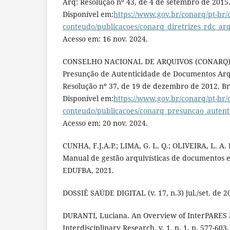
Arq: Resolução nº 43, de 4 de setembro de 2015.
Disponível em:
https://www.gov.br/conarq/pt-br/c
conteudo/publicacoes/conarq_diretrizes_rdc_ar
Acesso em: 16 nov. 2024.
CONSELHO NACIONAL DE ARQUIVOS (CONARQ). D
Presunção de Autenticidade de Documentos Arqui
Resolução nº 37, de 19 de dezembro de 2012. Br
Disponível em:
https://www.gov.br/conarq/pt-br/c
conteudo/publicacoes/conarq_presuncao_autent
Acesso em: 20 nov. 2024.
CUNHA, F.J.A.P.; LIMA, G. L. Q.; OLIVEIRA, L. A.
Manual de gestão arquivísticas de documentos 
EDUFBA, 2021.
DOSSIÊ SAÚDE DIGITAL (v. 17, n.3) jul./set. de 20
DURANTI, Luciana. An Overview of InterPARES 3 
Interdisciplinary Research, v. 1, n. 1, p. 577-603,