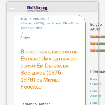
Início
/
Arquivos
/
v. 7 n. esp (2020): Justificação Ética Entre
Edição
Teoria e Prática
Atual
/
Artigos
Biopolítica e racismo de
Estado: Uma leitura do
curso Em Defesa da
Informa
Sociedade (1975-
1976) de Michel
Para
Leitores
Foucault
Para
Autores
Para
Fernando Danner