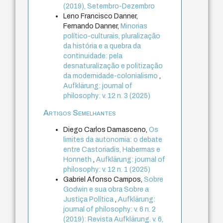
(2019), Setembro-Dezembro
Leno Francisco Danner,
Fernando Danner,
Minorias
político-culturais, pluralização
da história e a quebra da
continuidade: pela
desnaturalização e politização
da modernidade-colonialismo
,
Aufklärung: journal of
philosophy: v. 12 n. 3 (2025)
Artigos Semelhantes
Diego Carlos Damasceno,
Os
limites da autonomia: o debate
entre Castoriadis, Habermas e
Honneth
,
Aufklärung: journal of
philosophy: v. 12 n. 1 (2025)
Gabriel Afonso Campos,
Sobre
Godwin e sua obra Sobre a
Justiça Política
,
Aufklärung:
journal of philosophy: v. 6 n. 2
(2019): Revista Aufklärung. v. 6,