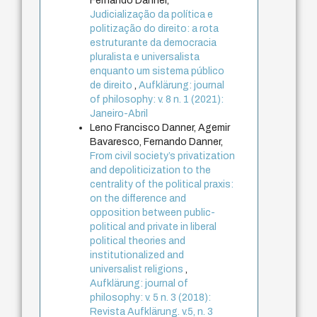
Fernando Danner,
Judicialização da política e
politização do direito: a rota
estruturante da democracia
pluralista e universalista
enquanto um sistema público
de direito
,
Aufklärung: journal
of philosophy: v. 8 n. 1 (2021):
Janeiro-Abril
Leno Francisco Danner, Agemir
Bavaresco, Fernando Danner,
From civil society’s privatization
and depoliticization to the
centrality of the political praxis:
on the difference and
opposition between public-
political and private in liberal
political theories and
institutionalized and
universalist religions
,
Aufklärung: journal of
philosophy: v. 5 n. 3 (2018):
Revista Aufklärung. v.5, n. 3