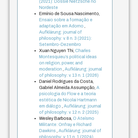
(2021): Dossiê Nietzsche no
Nordeste
Ermínio de Sousa Nascimento,
Ensaio sobre a formação e
adaptação em Adorno
,
Aufklärung: journal of
philosophy: v. 8 n. 3 (2021):
Setembro-Dezembro
Xuan Nguyen Thi,
Charles
Montesquieu’s political ideas
on religion, power, and
moderation
,
Aufklärung: journal
of philosophy: v. 13 n. 1 (2026)
Daniel Rodrigues da Costa,
Gabriel Almeida Assumpção,
A
psicologia do Flow e a teoria
estética de Nicolai Hartmann
em diálogo
,
Aufklärung: journal
of philosophy: v. 12 n. 2 (2025)
Wesley Barbosa,
O Ateísmo
Militante: Onfray e Richard
Dawkins
,
Aufklärung: journal of
philosophy: v. 11 n. 1 (2024)