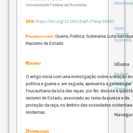
Bibliotecá
Universidade Federal de Rondônia
DOI:
https://doi.org/10.18012/arf.v7iesp.56953
Open
Journal
Palavras-chave:
Guerra, Política, Soberania, Luta das raça
Systems
Racismo de Estado
Resumo
Idioma
English
O artigo inicia com uma investigação sobre a relação en
Portuguê
política e guerra e, em seguida, apresenta a genealogia
(Brasil)
foucaultiana da luta das raças; por fim, discute a quest
racismo de Estado, associado ao tema da pureza e da
proteção da raça, no âmbito das sociedades ocidentais
modernas.
Navegar
Downloads