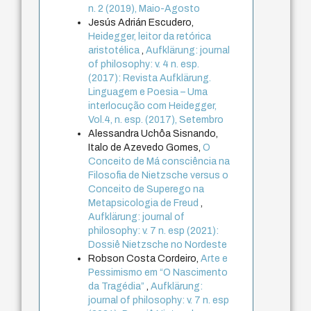
n. 2 (2019), Maio-Agosto
Jesús Adrián Escudero,
Heidegger, leitor da retórica
aristotélica
,
Aufklärung: journal
of philosophy: v. 4 n. esp.
(2017): Revista Aufklärung.
Linguagem e Poesia – Uma
interlocução com Heidegger,
Vol.4, n. esp. (2017), Setembro
Alessandra Uchôa Sisnando,
Italo de Azevedo Gomes,
O
Conceito de Má consciência na
Filosofia de Nietzsche versus o
Conceito de Superego na
Metapsicologia de Freud
,
Aufklärung: journal of
philosophy: v. 7 n. esp (2021):
Dossiê Nietzsche no Nordeste
Robson Costa Cordeiro,
Arte e
Pessimismo em “O Nascimento
da Tragédia”
,
Aufklärung:
journal of philosophy: v. 7 n. esp