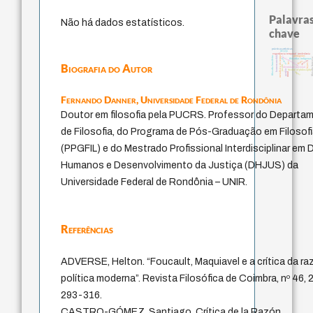
Palavras
Não há dados estatísticos.
chave
prácticas artísticas
desejo
experiência temporal
intolerância
metafísica do tempo
protágoras
fundamentalismo
homem-medida
filosofia brasileira
filosofia f
género
filosofias indígenas
palavra
idade
lei
Biografia do Autor
leyes
jacobi
identidade nacional
perdón
history of philosophy
logos
mind
Fernando Danner,
Universidade Federal de Rondônia
Doutor em filosofia pela PUCRS. Professor do Departa
de Filosofia, do Programa de Pós-Graduação em Filosof
(PPGFIL) e do Mestrado Profissional Interdisciplinar em D
Humanos e Desenvolvimento da Justiça (DHJUS) da
Universidade Federal de Rondônia – UNIR.
Referências
ADVERSE, Helton. “Foucault, Maquiavel e a crítica da ra
política moderna”. Revista Filosófica de Coimbra, nº 46, 2
293-316.
CASTRO-GÓMEZ, Santiago. Crítica de la Razón