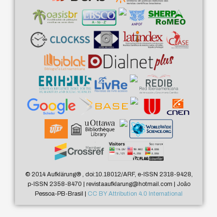
© 2014 Aufklärung
®
, doi:10.18012/ARF, e-ISSN 2318-9428,
p-ISSN 2358-8470 | revistaaufklarung@hotmail.com | João
Pessoa-PB-Brasil |
CC BY Attribution 4.0 International