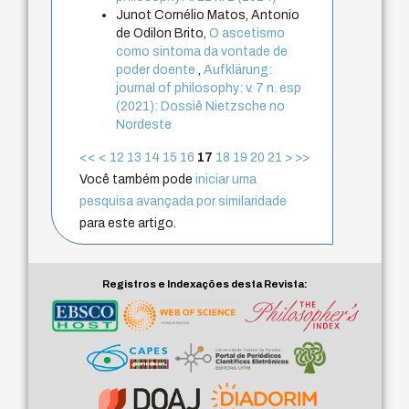
Junot Cornélio Matos, Antonio
de Odilon Brito,
O ascetismo
como sintoma da vontade de
poder doente
,
Aufklärung:
journal of philosophy: v. 7 n. esp
(2021): Dossiê Nietzsche no
Nordeste
<<
<
12
13
14
15
16
17
18
19
20
21
>
>>
Você também pode
iniciar uma
pesquisa avançada por similaridade
para este artigo.
Registros e Indexações desta Revista: