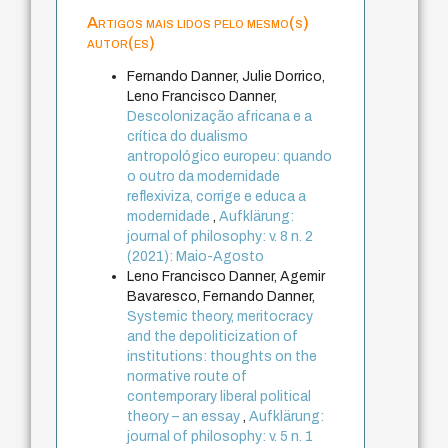
Artigos mais lidos pelo mesmo(s)
autor(es)
Fernando Danner, Julie Dorrico,
Leno Francisco Danner,
Descolonização africana e a
crítica do dualismo
antropológico europeu: quando
o outro da modernidade
reflexiviza, corrige e educa a
modernidade
,
Aufklärung:
journal of philosophy: v. 8 n. 2
(2021): Maio-Agosto
Leno Francisco Danner, Agemir
Bavaresco, Fernando Danner,
Systemic theory, meritocracy
and the depoliticization of
institutions: thoughts on the
normative route of
contemporary liberal political
theory – an essay
,
Aufklärung:
journal of philosophy: v. 5 n. 1