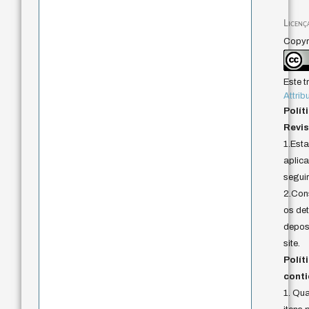
Licenç
Copyri
Este t
Attrib
Polít
Revis
1.Est
aplica
seguir
2.Cons
os det
deposi
site.
Polít
conti
1. Qu