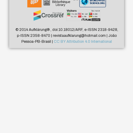
© 2014 Aufklärung
®
, doi:10.18012/ARF, e-ISSN 2318-9428,
p-ISSN 2358-8470 | revistaaufklarung@hotmail.com | João
Pessoa-PB-Brasil |
CC BY Attribution 4.0 International