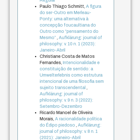
Regular
Paulo Thiago Schmitt,
A figura
do ser-Outro em Merleau-
Ponty: uma alternativa à
concepção foucaultiana do
Outro como “pensamento do
Mesmo”
,
Aufklärung: journal of
philosophy: v. 10 n. 1 (2023):
Janeiro-Abril
Christiane Costa de Matos
Fernandes,
Intencionalidade e
constituição de sentido: a
Umwelterlebnis como estrutura
intencional de uma filosofia sem
sujeito transcendental
,
Aufklärung: journal of
philosophy: v. 9 n. 3 (2022):
Setembro-Dezembro
Ricardo Manoel de Oliveira
Morais,
A racionalidade política
do Édipo piedoso
,
Aufklärung:
journal of philosophy: v. 8 n. 1
(2021): Janeiro-Abril