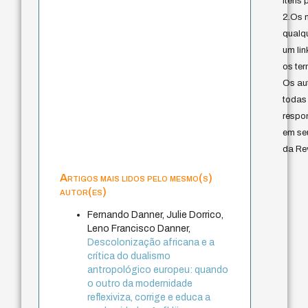
itens 
2.Os 
qualq
um lin
os ter
Os au
todas
respo
em se
da Rev
Artigos mais lidos pelo mesmo(s)
autor(es)
Fernando Danner, Julie Dorrico,
Leno Francisco Danner,
Descolonização africana e a
crítica do dualismo
antropológico europeu: quando
o outro da modernidade
reflexiviza, corrige e educa a