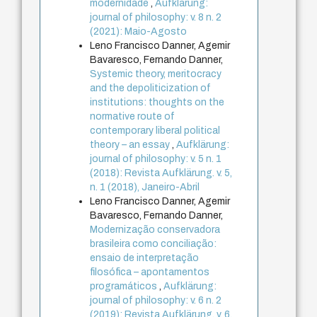
modernidade
,
Aufklärung:
journal of philosophy: v. 8 n. 2
(2021): Maio-Agosto
Leno Francisco Danner, Agemir
Bavaresco, Fernando Danner,
Systemic theory, meritocracy
and the depoliticization of
institutions: thoughts on the
normative route of
contemporary liberal political
theory – an essay
,
Aufklärung:
journal of philosophy: v. 5 n. 1
(2018): Revista Aufklärung. v. 5,
n. 1 (2018), Janeiro-Abril
Leno Francisco Danner, Agemir
Bavaresco, Fernando Danner,
Modernização conservadora
brasileira como conciliação:
ensaio de interpretação
filosófica – apontamentos
programáticos
,
Aufklärung:
journal of philosophy: v. 6 n. 2
(2019): Revista Aufklärung. v. 6,