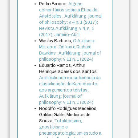
Pedro Brocco,
Alguns
comentários sobre a Ética de
Aristóteles
,
Aufklärung: journal
of philosophy: v. 4 n. 1 (2017):
Revista Aufklärung. v. 4, n. 1
(2017), Janeiro-Abril
Wesley Barbosa,
O Ateísmo
Militante: Onfray e Richard
Dawkins
,
Aufklärung: journal of
philosophy: v. 11 n. 1 (2024)
Eduardo Ramos, Arthur
Henrique Soares dos Santos,
Artificialidade e insuficiência da
classificação de Kant quanto
aos argumentos teístas
,
Aufklärung: journal of
philosophy: v. 11 n. 1 (2024)
Rodolfo Rodrigues Medeiros,
Galileu Galilei Medeiros de
Souza,
Totalitarismo,
gnosticismo e
pneumopatologia: um estudo a