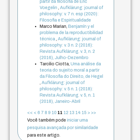
partir da filosofia de Eric
Voegelin
,
Aufklärung: journal of
philosophy: v. 7 n. esp (2020):
Filosofia e Espiritualidade
Marco Marian,
Benjamín y el
problema de la reproductibilidad
técnica
,
Aufklärung: journal of
philosophy: v. 3 n. 2 (2016):
Revista Aufklärung. v. 3, n. 2
(2016), Julho-Dezembro
Tarcilio Ciotta,
Uma análise da
teoria do sujeito moral a partir
da Filosofia do Direito, de Hegel
,
Aufklärung: journal of
philosophy: v. 5 n. 1 (2018):
Revista Aufklärung. v. 5, n. 1
(2018), Janeiro-Abril
<<
<
6
7
8
9
10
11
12
13
14
15
>
>>
Você também pode
iniciar uma
pesquisa avançada por similaridade
para este artigo.