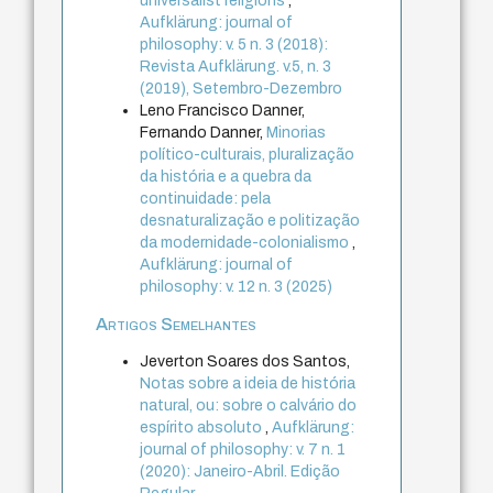
universalist religions
,
Aufklärung: journal of
philosophy: v. 5 n. 3 (2018):
Revista Aufklärung. v.5, n. 3
(2019), Setembro-Dezembro
Leno Francisco Danner,
Fernando Danner,
Minorias
político-culturais, pluralização
da história e a quebra da
continuidade: pela
desnaturalização e politização
da modernidade-colonialismo
,
Aufklärung: journal of
philosophy: v. 12 n. 3 (2025)
Artigos Semelhantes
Jeverton Soares dos Santos,
Notas sobre a ideia de história
natural, ou: sobre o calvário do
espírito absoluto
,
Aufklärung:
journal of philosophy: v. 7 n. 1
(2020): Janeiro-Abril. Edição