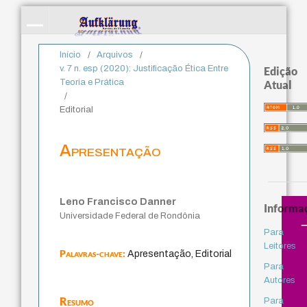
Início
/
Arquivos
/
v. 7 n. esp (2020): Justificação Ética Entre
Edição
Teoria e Prática
Atual
/
Editorial
Apresentação
Leno Francisco Danner
Informa
Universidade Federal de Rondônia
Para
Leitores
Palavras-chave:
Apresentação, Editorial
Para
Autores
Resumo
Para