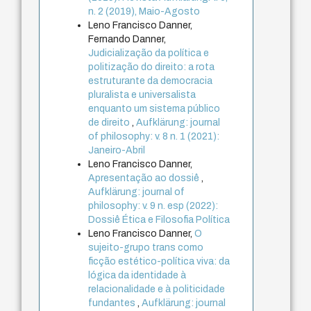
n. 2 (2019), Maio-Agosto
Leno Francisco Danner,
Fernando Danner,
Judicialização da política e
politização do direito: a rota
estruturante da democracia
pluralista e universalista
enquanto um sistema público
de direito
,
Aufklärung: journal
of philosophy: v. 8 n. 1 (2021):
Janeiro-Abril
Leno Francisco Danner,
Apresentação ao dossiê
,
Aufklärung: journal of
philosophy: v. 9 n. esp (2022):
Dossiê Ética e Filosofia Política
Leno Francisco Danner,
O
sujeito-grupo trans como
ficção estético-política viva: da
lógica da identidade à
relacionalidade e à politicidade
fundantes
,
Aufklärung: journal