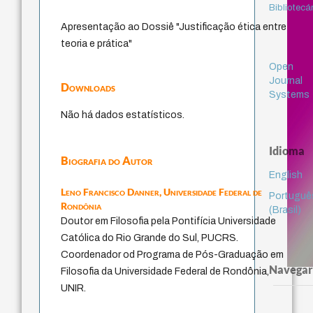
Bibliotecá
Apresentação ao Dossiê "Justificação ética entre
teoria e prática"
Open
Journal
Downloads
Systems
Não há dados estatísticos.
Idioma
Biografia do Autor
English
Leno Francisco Danner,
Universidade Federal de
Portuguê
Rondônia
(Brasil)
Doutor em Filosofia pela Pontifícia Universidade
Católica do Rio Grande do Sul, PUCRS.
Coordenador od Programa de Pós-Graduação em
Navegar
Filosofia da Universidade Federal de Rondônia,
UNIR.