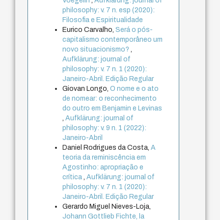
Voegelin
,
Aufklärung: journal of
philosophy: v. 7 n. esp (2020):
Filosofia e Espiritualidade
Eurico Carvalho,
Será o pós-
capitalismo contemporâneo um
novo situacionismo?
,
Aufklärung: journal of
philosophy: v. 7 n. 1 (2020):
Janeiro-Abril. Edição Regular
Giovan Longo,
O nome e o ato
de nomear: o reconhecimento
do outro em Benjamin e Levinas
,
Aufklärung: journal of
philosophy: v. 9 n. 1 (2022):
Janeiro-Abril
Daniel Rodrigues da Costa,
A
teoria da reminiscência em
Agostinho: apropriação e
crítica
,
Aufklärung: journal of
philosophy: v. 7 n. 1 (2020):
Janeiro-Abril. Edição Regular
Gerardo Miguel Nieves-Loja,
Johann Gottlieb Fichte, la