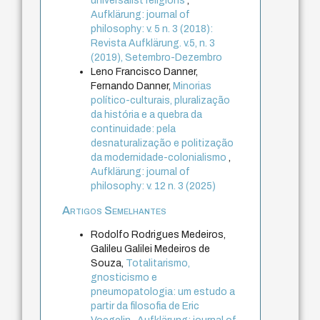
universalist religions
,
Aufklärung: journal of
philosophy: v. 5 n. 3 (2018):
Revista Aufklärung. v.5, n. 3
(2019), Setembro-Dezembro
Leno Francisco Danner,
Fernando Danner,
Minorias
político-culturais, pluralização
da história e a quebra da
continuidade: pela
desnaturalização e politização
da modernidade-colonialismo
,
Aufklärung: journal of
philosophy: v. 12 n. 3 (2025)
Artigos Semelhantes
Rodolfo Rodrigues Medeiros,
Galileu Galilei Medeiros de
Souza,
Totalitarismo,
gnosticismo e
pneumopatologia: um estudo a
partir da filosofia de Eric