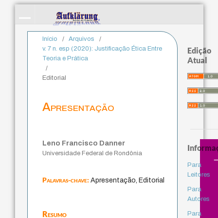
Início
/
Arquivos
/
v. 7 n. esp (2020): Justificação Ética Entre
Edição
Teoria e Prática
Atual
/
Editorial
Apresentação
Leno Francisco Danner
Informa
Universidade Federal de Rondônia
Para
Leitores
Palavras-chave:
Apresentação, Editorial
Para
Autores
Resumo
Para