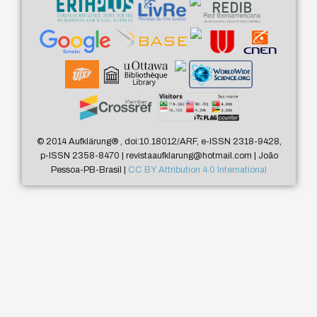
© 2014 Aufklärung
®
, doi:10.18012/ARF, e-ISSN 2318-9428,
p-ISSN 2358-8470 | revistaaufklarung@hotmail.com | João
Pessoa-PB-Brasil |
CC BY Attribution 4.0 International