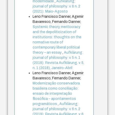
modernidade
,
Aufklärung:
journal of philosophy: v. 8 n. 2
(2021): Maio-Agosto
Leno Francisco Danner, Agemir
Bavaresco, Fernando Danner,
Systemic theory, meritocracy
and the depoliticization of
institutions: thoughts on the
normative route of
contemporary liberal political
theory – an essay
,
Aufklärung:
journal of philosophy: v. 5 n. 1
(2018): Revista Aufklärung. v. 5,
n. 1 (2018), Janeiro-Abril
Leno Francisco Danner, Agemir
Bavaresco, Fernando Danner,
Modernização conservadora
brasileira como conciliação:
ensaio de interpretação
filosófica – apontamentos
programáticos
,
Aufklärung:
journal of philosophy: v. 6 n. 2
(2019): Revista Aufklärung. v. 6,