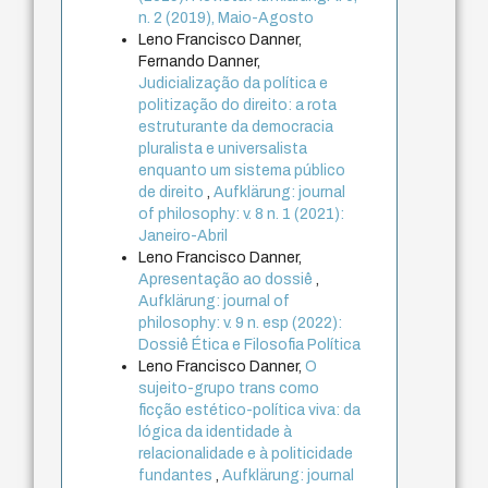
n. 2 (2019), Maio-Agosto
Leno Francisco Danner,
Fernando Danner,
Judicialização da política e
politização do direito: a rota
estruturante da democracia
pluralista e universalista
enquanto um sistema público
de direito
,
Aufklärung: journal
of philosophy: v. 8 n. 1 (2021):
Janeiro-Abril
Leno Francisco Danner,
Apresentação ao dossiê
,
Aufklärung: journal of
philosophy: v. 9 n. esp (2022):
Dossiê Ética e Filosofia Política
Leno Francisco Danner,
O
sujeito-grupo trans como
ficção estético-política viva: da
lógica da identidade à
relacionalidade e à politicidade
fundantes
,
Aufklärung: journal