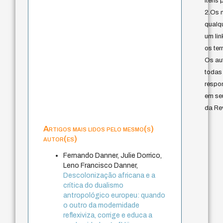
itens 
2.Os 
qualq
um lin
os ter
Os au
todas
respo
em se
da Rev
Artigos mais lidos pelo mesmo(s)
autor(es)
Fernando Danner, Julie Dorrico,
Leno Francisco Danner,
Descolonização africana e a
crítica do dualismo
antropológico europeu: quando
o outro da modernidade
reflexiviza, corrige e educa a