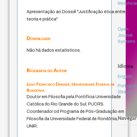
Bibliotecá
Apresentação ao Dossiê "Justificação ética entre
teoria e prática"
Open
Journal
Downloads
Systems
Não há dados estatísticos.
Idioma
Biografia do Autor
English
Leno Francisco Danner,
Universidade Federal de
Portuguê
Rondônia
(Brasil)
Doutor em Filosofia pela Pontifícia Universidade
Católica do Rio Grande do Sul, PUCRS.
Coordenador od Programa de Pós-Graduação em
Navegar
Filosofia da Universidade Federal de Rondônia,
UNIR.