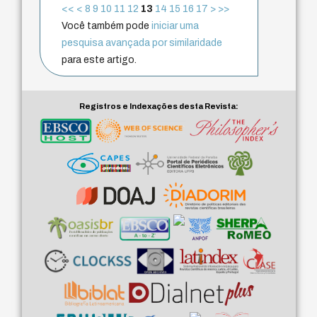
<<
<
8
9
10
11
12
13
14
15
16
17
>
>>
Você também pode
iniciar uma
pesquisa avançada por similaridade
para este artigo.
Registros e Indexações desta Revista: