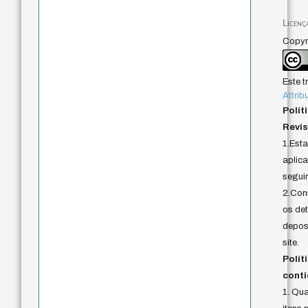
Licenç
Copyri
Este t
Attrib
Polít
Revis
1.Est
aplica
seguir
2.Cons
os det
deposi
site.
Polít
conti
1. Qu