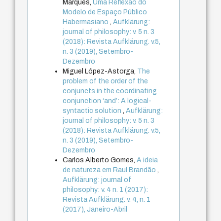
Marques,
Uma Reflexão do
Modelo de Espaço Público
Habermasiano
,
Aufklärung:
journal of philosophy: v. 5 n. 3
(2018): Revista Aufklärung. v.5,
n. 3 (2019), Setembro-
Dezembro
Miguel López-Astorga,
The
problem of the order of the
conjuncts in the coordinating
conjunction ‘and’: A logical-
syntactic solution
,
Aufklärung:
journal of philosophy: v. 5 n. 3
(2018): Revista Aufklärung. v.5,
n. 3 (2019), Setembro-
Dezembro
Carlos Alberto Gomes,
A ideia
de natureza em Raul Brandão
,
Aufklärung: journal of
philosophy: v. 4 n. 1 (2017):
Revista Aufklärung. v. 4, n. 1
(2017), Janeiro-Abril