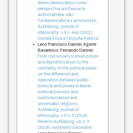
direito democrático como
perspectiva antifascista,
antitotalitária, não-
fundamentalista e antirracista
,
Aufklärung: journal of
philosophy: v. 9 n. esp (2022):
Dossiê Ética e Filosofia Política
Leno Francisco Danner, Agemir
Bavaresco, Fernando Danner,
From civil society’s privatization
and depoliticization to the
centrality of the political praxis:
on the difference and
opposition between public-
political and private in liberal
political theories and
institutionalized and
universalist religions
,
Aufklärung: journal of
philosophy: v. 5 n. 3 (2018):
Revista Aufklärung. v.5, n. 3
(2019), Setembro-Dezembro