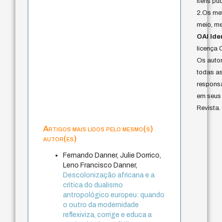
itens pu
2.Os me
meio, me
OAI Iden
licença 
Os auto
todas as
responsa
em seus 
Revista.
Artigos mais lidos pelo mesmo(s)
autor(es)
Fernando Danner, Julie Dorrico,
Leno Francisco Danner,
Descolonização africana e a
crítica do dualismo
antropológico europeu: quando
o outro da modernidade
reflexiviza, corrige e educa a