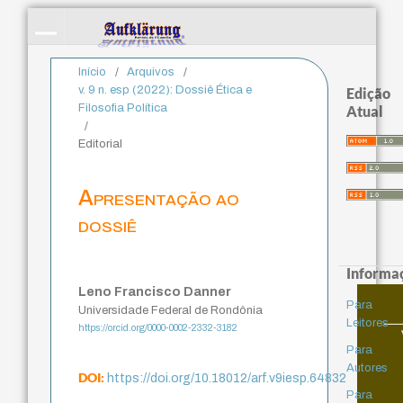
Início
/
Arquivos
/
v. 9 n. esp (2022): Dossiê Ética e
Edição
Filosofia Política
Atual
/
Editorial
Apresentação ao
dossiê
Informa
Leno Francisco Danner
Para
Universidade Federal de Rondônia
Leitores
https://orcid.org/0000-0002-2332-3182
Para
Autores
DOI:
https://doi.org/10.18012/arf.v9iesp.64832
Para