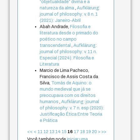
“objetualidade” divina e a
natureza da alma
,
Aufklärung:
journal of philosophy: v. 8 n. 1
(2021): Janeiro-Abril
Abah Andrade,
Filosofia e
literatura desde o primado do
poético no campo
transcendental
,
Aufklärung:
journal of philosophy: v. 11 n.
Especial (2024): Filosofia e
Literatura
Marcio de Lima Pacheco,
Francisco de Assis Costa da
Silva,
Tomás de Aquino: o
mundo medieval que já se
preocupava com os direitos
humanos
,
Aufklärung: journal
of philosophy: v. 7 n. esp (2020):
Justificação Ética Entre Teoria
e Prática
<<
<
11
12
13
14
15
16
17
18
19
20
>
>>
Você também pode
iniciar uma