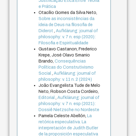
Justificação Ética Entre Teoria
e Prática
Otacílio Gomes da Silva Neto,
Sobre as inconsistências da
ideia de Deus na filosofia de
Diderot
,
Aufklärung: journal of
philosophy: v. 7 n. esp (2020):
Filosofia e Espiritualidade
Gustavo Castanon, Frederico
Krepe, José Olavo Smanio
Brando,
Consequências
Políticas do Construtivismo
Social
,
Aufklärung: journal of
philosophy: v. 11 n. 2 (2024)
João Evangelista Tude de Melo
Neto, Robson Costa Cordeiro,
Editorial
,
Aufklärung: journal of
philosophy: v. 7 n. esp (2021):
Dossiê Nietzsche no Nordeste
Pamela Celeste Abellón,
La
retórica especulativa. La
interpretación de Judith Butler
de la proposición especulativa