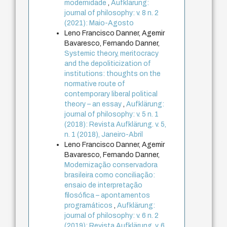
modernidade
,
Aufklärung:
journal of philosophy: v. 8 n. 2
(2021): Maio-Agosto
Leno Francisco Danner, Agemir
Bavaresco, Fernando Danner,
Systemic theory, meritocracy
and the depoliticization of
institutions: thoughts on the
normative route of
contemporary liberal political
theory – an essay
,
Aufklärung:
journal of philosophy: v. 5 n. 1
(2018): Revista Aufklärung. v. 5,
n. 1 (2018), Janeiro-Abril
Leno Francisco Danner, Agemir
Bavaresco, Fernando Danner,
Modernização conservadora
brasileira como conciliação:
ensaio de interpretação
filosófica – apontamentos
programáticos
,
Aufklärung:
journal of philosophy: v. 6 n. 2
(2019): Revista Aufklärung. v. 6,