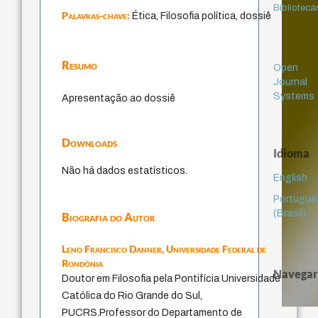
Bibliotecá
Palavras-chave:
Ética, Filosofia política, dossiê
Resumo
Open
Journal
Systems
Apresentação ao dossiê
Downloads
Idioma
Não há dados estatísticos.
English
Portuguê
(Brasil)
Biografia do Autor
Leno Francisco Danner,
Universidade Federal de
Rondônia
Navegar
Doutor em Filosofia pela Pontifícia Universidade
Católica do Rio Grande do Sul,
PUCRS.Professor do Departamento de