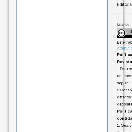
Editoria
Licença
Este tra
Attributi
Polític
Revista
1.Esta r
aplicada 
seguir:
C
2.Conson
detentor
deposita
Polític
contida
1. Qual