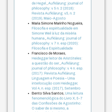
de Hegel
,
Aufklärung: journal of
philosophy: v. 5 n. 2 (2018):
Revista Aufklärung. v.5, n. 2
(2019), Maio-Agosto
Maria Simone Marinho Nogueira,
Filosofia e espiritualidade em
Simone Weil à luz da miséria
humana
,
Aufklärung: journal of
philosophy: v. 7 n. esp (2020):
Filosofia e Espiritualidade
Francisco de Moraes,
Heidegger leitor de Aristóteles:
a questão do ser
,
Aufklärung:
journal of philosophy: v. 4 n. esp.
(2017): Revista Aufklärung.
Linguagem e Poesia – Uma
interlocução com Heidegger,
Vol.4, n. esp. (2017), Setembro
Bento Silva Santos,
Uma leitura
fenomenológica do Livro X, 5-7
das Confissões de Agostinho:
O saber de si mesmo, a