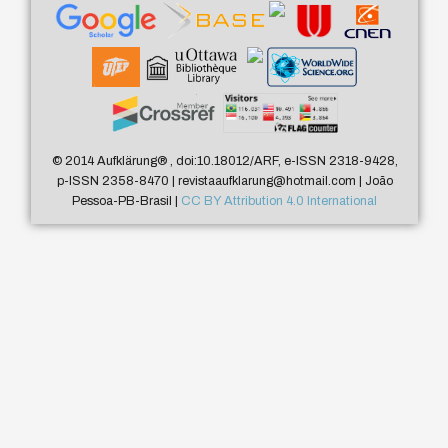
© 2014 Aufklärung
®
, doi:10.18012/ARF, e-ISSN 2318-9428,
p-ISSN 2358-8470 | revistaaufklarung@hotmail.com | João
Pessoa-PB-Brasil |
CC BY Attribution 4.0 International