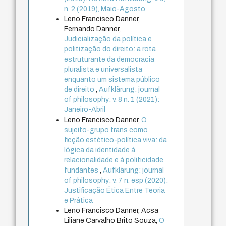
n. 2 (2019), Maio-Agosto
Leno Francisco Danner,
Fernando Danner,
Judicialização da política e
politização do direito: a rota
estruturante da democracia
pluralista e universalista
enquanto um sistema público
de direito
,
Aufklärung: journal
of philosophy: v. 8 n. 1 (2021):
Janeiro-Abril
Leno Francisco Danner,
O
sujeito-grupo trans como
ficção estético-política viva: da
lógica da identidade à
relacionalidade e à politicidade
fundantes
,
Aufklärung: journal
of philosophy: v. 7 n. esp (2020):
Justificação Ética Entre Teoria
e Prática
Leno Francisco Danner, Acsa
Liliane Carvalho Brito Souza,
O