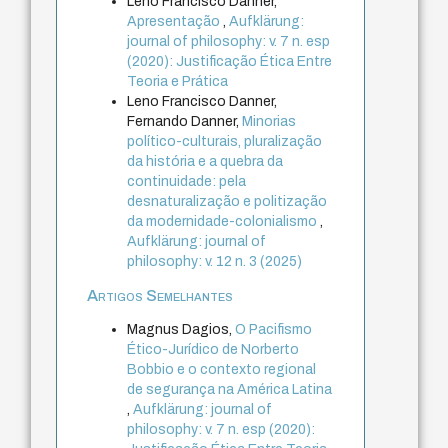
Leno Francisco Danner,
Apresentação
,
Aufklärung:
journal of philosophy: v. 7 n. esp
(2020): Justificação Ética Entre
Teoria e Prática
Leno Francisco Danner,
Fernando Danner,
Minorias
político-culturais, pluralização
da história e a quebra da
continuidade: pela
desnaturalização e politização
da modernidade-colonialismo
,
Aufklärung: journal of
philosophy: v. 12 n. 3 (2025)
Artigos Semelhantes
Magnus Dagios,
O Pacifismo
Ético-Jurídico de Norberto
Bobbio e o contexto regional
de segurança na América Latina
,
Aufklärung: journal of
philosophy: v. 7 n. esp (2020):