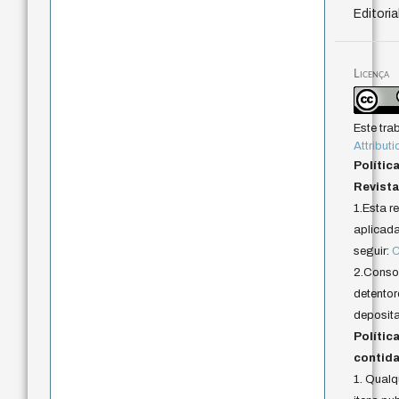
Editoria
Licença
Este tra
Attributi
Polític
Revista
1.Esta r
aplicada 
seguir:
C
2.Conson
detentor
deposita
Polític
contida
1. Qual