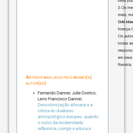
itens pu
2.Os me
meio, me
OAI Iden
licença 
Os auto
todas as
responsa
em seus 
Revista.
Artigos mais lidos pelo mesmo(s)
autor(es)
Fernando Danner, Julie Dorrico,
Leno Francisco Danner,
Descolonização africana e a
crítica do dualismo
antropológico europeu: quando
o outro da modernidade
reflexiviza, corrige e educa a