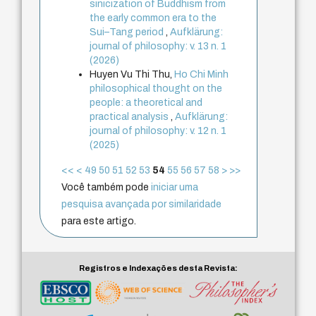
sinicization of Buddhism from
the early common era to the
Sui–Tang period
,
Aufklärung:
journal of philosophy: v. 13 n. 1
(2026)
Huyen Vu Thi Thu,
Ho Chi Minh
philosophical thought on the
people: a theoretical and
practical analysis
,
Aufklärung:
journal of philosophy: v. 12 n. 1
(2025)
<<
<
49
50
51
52
53
54
55
56
57
58
>
>>
Você também pode
iniciar uma
pesquisa avançada por similaridade
para este artigo.
Registros e Indexações desta Revista: