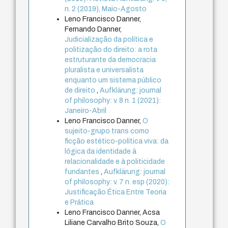
n. 2 (2019), Maio-Agosto
Leno Francisco Danner,
Fernando Danner,
Judicialização da política e
politização do direito: a rota
estruturante da democracia
pluralista e universalista
enquanto um sistema público
de direito
,
Aufklärung: journal
of philosophy: v. 8 n. 1 (2021):
Janeiro-Abril
Leno Francisco Danner,
O
sujeito-grupo trans como
ficção estético-política viva: da
lógica da identidade à
relacionalidade e à politicidade
fundantes
,
Aufklärung: journal
of philosophy: v. 7 n. esp (2020):
Justificação Ética Entre Teoria
e Prática
Leno Francisco Danner, Acsa
Liliane Carvalho Brito Souza,
O