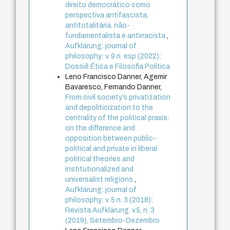
direito democrático como
perspectiva antifascista,
antitotalitária, não-
fundamentalista e antirracista
,
Aufklärung: journal of
philosophy: v. 9 n. esp (2022):
Dossiê Ética e Filosofia Política
Leno Francisco Danner, Agemir
Bavaresco, Fernando Danner,
From civil society’s privatization
and depoliticization to the
centrality of the political praxis:
on the difference and
opposition between public-
political and private in liberal
political theories and
institutionalized and
universalist religions
,
Aufklärung: journal of
philosophy: v. 5 n. 3 (2018):
Revista Aufklärung. v.5, n. 3
(2019), Setembro-Dezembro