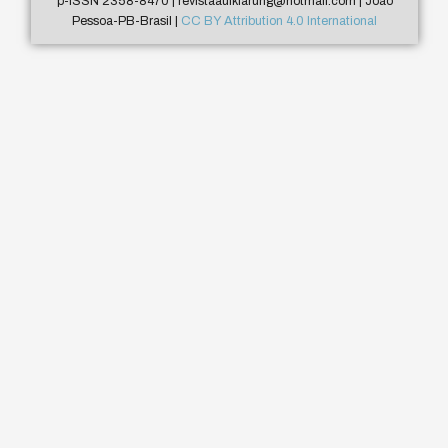
p-ISSN 2358-8470 | revistaaufklarung@hotmail.com | João
Pessoa-PB-Brasil |
CC BY Attribution 4.0 International