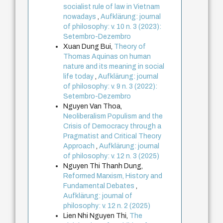
socialist rule of law in Vietnam
nowadays
,
Aufklärung: journal
of philosophy: v. 10 n. 3 (2023):
Setembro-Dezembro
Xuan Dung Bui,
Theory of
Thomas Aquinas on human
nature and its meaning in social
life today
,
Aufklärung: journal
of philosophy: v. 9 n. 3 (2022):
Setembro-Dezembro
Nguyen Van Thoa,
Neoliberalism Populism and the
Crisis of Democracy through a
Pragmatist and Critical Theory
Approach
,
Aufklärung: journal
of philosophy: v. 12 n. 3 (2025)
Nguyen Thi Thanh Dung,
Reformed Marxism, History and
Fundamental Debates
,
Aufklärung: journal of
philosophy: v. 12 n. 2 (2025)
Lien Nhi Nguyen Thi,
The