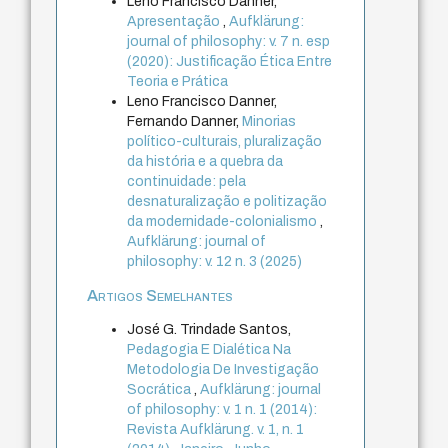
Leno Francisco Danner,
Apresentação
,
Aufklärung:
journal of philosophy: v. 7 n. esp
(2020): Justificação Ética Entre
Teoria e Prática
Leno Francisco Danner,
Fernando Danner,
Minorias
político-culturais, pluralização
da história e a quebra da
continuidade: pela
desnaturalização e politização
da modernidade-colonialismo
,
Aufklärung: journal of
philosophy: v. 12 n. 3 (2025)
Artigos Semelhantes
José G. Trindade Santos,
Pedagogia E Dialética Na
Metodologia De Investigação
Socrática
,
Aufklärung: journal
of philosophy: v. 1 n. 1 (2014):
Revista Aufklärung. v. 1, n. 1