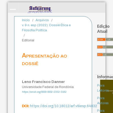
Início
/
Arquivos
/
v. 9 n. esp (2022): Dossiê Ética e
Edição
Filosofia Política
Atual
/
Editorial
Apresentação ao
dossiê
Informa
Leno Francisco Danner
Para
Universidade Federal de Rondônia
Leitores
https://orcid.org/0000-0002-2332-3182
Para
Autores
DOI:
https://doi.org/10.18012/arf.v9iesp.64832
Para