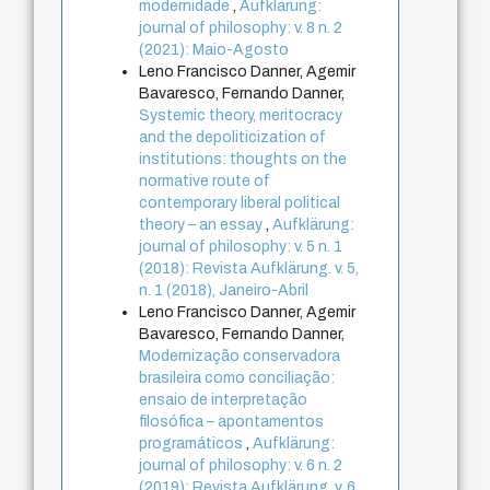
modernidade
,
Aufklärung:
journal of philosophy: v. 8 n. 2
(2021): Maio-Agosto
Leno Francisco Danner, Agemir
Bavaresco, Fernando Danner,
Systemic theory, meritocracy
and the depoliticization of
institutions: thoughts on the
normative route of
contemporary liberal political
theory – an essay
,
Aufklärung:
journal of philosophy: v. 5 n. 1
(2018): Revista Aufklärung. v. 5,
n. 1 (2018), Janeiro-Abril
Leno Francisco Danner, Agemir
Bavaresco, Fernando Danner,
Modernização conservadora
brasileira como conciliação:
ensaio de interpretação
filosófica – apontamentos
programáticos
,
Aufklärung:
journal of philosophy: v. 6 n. 2
(2019): Revista Aufklärung. v. 6,