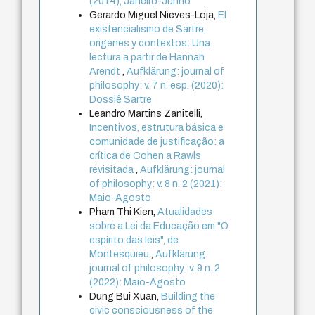
(2014), Janeiro-Junho
Gerardo Miguel Nieves-Loja,
El
existencialismo de Sartre,
origenes y contextos: Una
lectura a partir de Hannah
Arendt
,
Aufklärung: journal of
philosophy: v. 7 n. esp. (2020):
Dossiê Sartre
Leandro Martins Zanitelli,
Incentivos, estrutura básica e
comunidade de justificação: a
crítica de Cohen a Rawls
revisitada
,
Aufklärung: journal
of philosophy: v. 8 n. 2 (2021):
Maio-Agosto
Pham Thi Kien,
Atualidades
sobre a Lei da Educação em "O
espírito das leis", de
Montesquieu
,
Aufklärung:
journal of philosophy: v. 9 n. 2
(2022): Maio-Agosto
Dung Bui Xuan,
Building the
civic consciousness of the