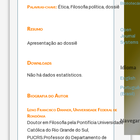
Bibliotecá
Palavras-chave:
Ética, Filosofia política, dossiê
Resumo
Open
Journal
Systems
Apresentação ao dossiê
Downloads
Idioma
Não há dados estatísticos.
English
Portuguê
(Brasil)
Biografia do Autor
Leno Francisco Danner,
Universidade Federal de
Rondônia
Navegar
Doutor em Filosofia pela Pontifícia Universidade
Católica do Rio Grande do Sul,
PUCRS.Professor do Departamento de