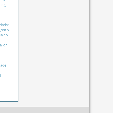
ung:
idade:
Agosto
ca do
al of
.
dade
f