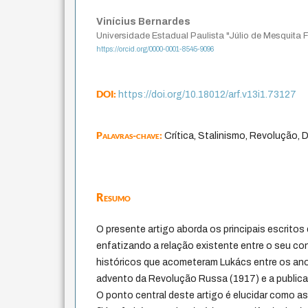
Vinícius Bernardes
Universidade Estadual Paulista "Júlio de Mesquita 
https://orcid.org/0000-0001-8545-9096
DOI:
https://doi.org/10.18012/arf.v13i1.73127
Palavras-chave:
Crítica, Stalinismo, Revolução, D
Resumo
O presente artigo aborda os principais escritos
enfatizando a relação existente entre o seu co
históricos que acometeram Lukács entre os an
advento da Revolução Russa (1917) e a public
O ponto central deste artigo é elucidar como a