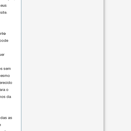
seus
site.
rio
 pode
uer
os sem
 mesmo
erecido
ara o
rmos da
s
odas as
e