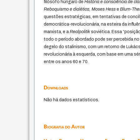
filósofo húngaro de
História e consciência de cl
Reboquismo e dialética, Moses Hess
e
Blum-Th
questões estratégicas, em tentativas de concil
democrática-revolucionária, na esteira da influê
marxista, e a
Realpolitik
soviética. Essa “posiçã
todo o período abordado pode ser percebida no f
degelo do stalinismo, com um retorno de Lukács
revolucionária à esquerda, com base em uma sér
entre os anos 60 e 70.
Downloads
Não há dados estatísticos.
Biografia do Autor