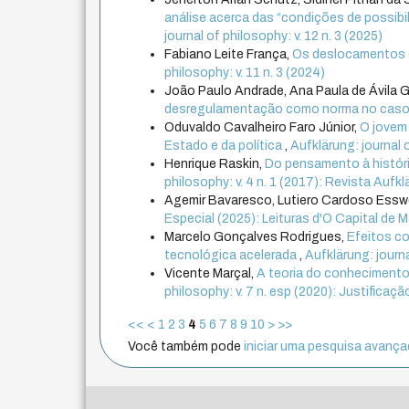
análise acerca das “condições de possibi
journal of philosophy: v. 12 n. 3 (2025)
Fabiano Leite França,
Os deslocamentos d
philosophy: v. 11 n. 3 (2024)
João Paulo Andrade, Ana Paula de Ávila 
desregulamentação como norma no caso 
Oduvaldo Cavalheiro Faro Júnior,
O jovem 
Estado e da política
,
Aufklärung: journal o
Henrique Raskin,
Do pensamento à históri
philosophy: v. 4 n. 1 (2017): Revista Aufklär
Agemir Bavaresco, Lutiero Cardoso Esswe
Especial (2025): Leituras d'O Capital de M
Marcelo Gonçalves Rodrigues,
Efeitos co
tecnológica acelerada
,
Aufklärung: journ
Vicente Marçal,
A teoria do conhecimento
philosophy: v. 7 n. esp (2020): Justificaçã
<<
<
1
2
3
4
5
6
7
8
9
10
>
>>
Você também pode
iniciar uma pesquisa avançad