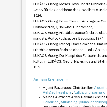
LUKÁCS, Georg. Moses Hess und die Probleme der
Archiv für die Geschichte des Sozialismus und d
1926.
LUKÁCS, Georg. Blum-Thesen. Auszüge, in Geor
Frühschriften, II, Neuwied, Luchterhand, 1968.
LUKÁCS, Georg. História e consciência de class
marxista. Porto: Publicações Escorpião, 1974.
LUKÁCS, Georg. Reboquismo e dialética: uma re
História e consciência de classe. 1. ed. São Pa
LUKÁCS, Georg. Der Kampf des Fortschritts und 
Kultur. In: LUKÁCS, Georg. Marxismus und Stali
1970.
Artigos Semelhantes
Agemir Bavaresco, Christian Iber,
A contra
Religião hegeliana
,
Aufklärung: journal of
Marcos Alexandre Alves, Paloma Lencina 
Habermas
,
Aufklärung: journal of philosop
Jenerton Arlan Schütz, Sidinei Pithan da S