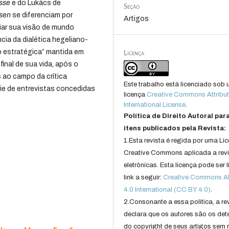
asse
e do Lukács de
Seção
esen
se diferenciam por
Artigos
iar sua visão de mundo
ncia da dialética hegeliano-
o estratégica” mantida em
Licença
inal de sua vida, após o
 ao campo da crítica
Este trabalho está licenciado sob
ie de entrevistas concedidas
licença
Creative Commons Attribut
International License
.
Política de Direito Autoral par
itens publicados pela Revista:
1.Esta revista é regida por uma Li
Creative Commons aplicada a rev
eletrônicas. Esta licença pode ser 
link a seguir:
Creative Commons Att
4.0 International (CC BY 4.0)
.
2.Consonante a essa politica, a re
declara que os autores são os det
do copyright de seus artigos sem r