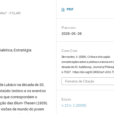
PDF
Filho" - FCLAR
Publicado
2026-05-26
ialética, Estratégia
Como Citar
Bernardes, V. (2026). Crítica e disrupção:
considerações sobre a prática e a teoria em
década de 20.
Aufklärung: Journal of Philos
e.73127 . https://doi.org/10.18012/arf.v13i1.
Fomatos de Citação
 de Lukács na década de 20,
nteúdo teórico e os eventos
os que correspondem o
Edição
ação das
Blum-Thesen
(1929).
v. 13 n. 1 (2026)
s visões de mundo do jovem