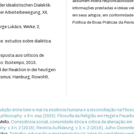
assumem inteira responsabilidade
 idealistischen Dialektik.
informações prestadas e ideias ve
er Arbeiterbewegung, XII,
em seus artigos, em conformidade
Política de Boas Práticas da Revis
ge Lukács, Werke, 2,
e: estudos sobre dialética
sposta aos críticos de
ulo: Boitempo, 2015.
der Reaktion in der heutigen
nismus. Hamburg, Rowohlt,
dição entre bem e mal na essência humana e a reconciliação na Filoso
 philosophy: v. 9 n. esp (2022): Filosofia da Religião em Hegel e Feuer
Mello,
Consciência social, comunidade ética e crítica da alienação em
hy: v. 3 n. 2 (2016): Revista Aufklärung. v. 3, n. 2 (2016), Julho-Dezemb
ilva,
Trabalho, educação e epistemologia na “crise da capitalismo real