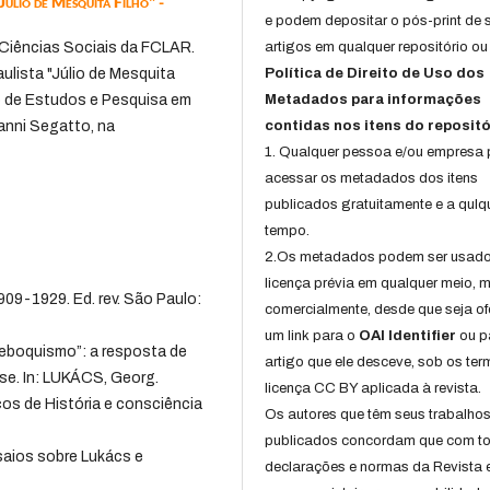
Júlio de Mesquita Filho" -
e podem depositar o pós-print de 
iências Sociais da FCLAR.
artigos em qualquer repositório ou 
ulista "Júlio de Mesquita
Política de Direito de Uso dos
o de Estudos e Pesquisa em
Metadados para informações
 Ianni Segatto, na
contidas nos itens do repositó
1. Qualquer pessoa e/ou empresa
acessar os metadados dos itens
publicados gratuitamente e a qulq
tempo.
2.Os metadados podem ser usad
licença prévia em qualquer meio,
909-1929. Ed. rev. São Paulo:
comercialmente, desde que seja of
um link para o
OAI Identifier
ou p
“reboquismo”: a resposta de
artigo que ele desceve, sob os te
sse. In: LUKÁCS, Georg.
licença CC BY aplicada à revista.
cos de História e consciência
Os autores que têm seus trabalho
publicados concordam que com t
aios sobre Lukács e
declarações e normas da Revista 