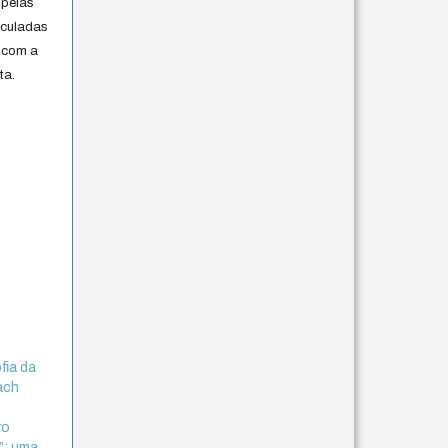
 pelas
iculadas
 com a
ta.
fia da
bach
ro
”: uma