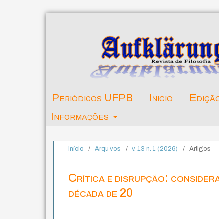
Periódicos UFPB
Inicio
Ediçã
Informações
Início
/
Arquivos
/
v. 13 n. 1 (2026)
/
Artigos
Crítica e disrupção: consider
década de 20