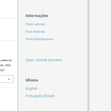
Informações
Para Leitores
Para Autores
Para Bibliotecários
Open Journal Systems
 Lukács na
ophy
,
13
(1),
73127
Idioma
English
Português (Brasil)