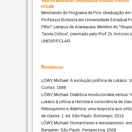
Vinícius Bernardes,
Universidade Estadual Paulista "
FCLAR
Mestrando do Programa de Pós-Graduação em C
Professor Bolsista em Universidade Estadual Pa
Filho", campus de Araraquara. Membro do "Grup
Teoria Crítica", orientado pelo Prof. Dr. Antonio
UNESP/FCLAR.
Referências
LÖWY, Michael. A evolução política de Lukács: 1
Cortez, 1998.
LÖWY, Michael. Dialética revolucionária versus 
Lukács à crítica a História e consciência de cla
Reboquismo e dialética: uma resposta aos críti
de classe. 1. ed. São Paulo: Boitempo, 2015.
LÖWY, Michael. Romantismo e messianismo: ens
Benjamin. São Paulo: Perspectiva, 2008.