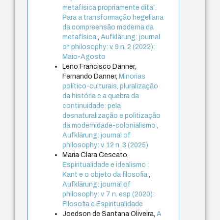
metafísica propriamente dita”.
Para a transformação hegeliana
da compreensão moderna da
metafísica
,
Aufklärung: journal
of philosophy: v. 9 n. 2 (2022):
Maio-Agosto
Leno Francisco Danner,
Fernando Danner,
Minorias
político-culturais, pluralização
da história e a quebra da
continuidade: pela
desnaturalização e politização
da modernidade-colonialismo
,
Aufklärung: journal of
philosophy: v. 12 n. 3 (2025)
Maria Clara Cescato,
Espiritualidade e idealismo :
Kant e o objeto da filosofia
,
Aufklärung: journal of
philosophy: v. 7 n. esp (2020):
Filosofia e Espiritualidade
Joedson de Santana Oliveira,
A