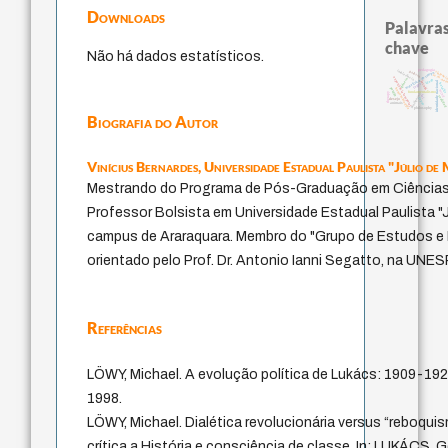
Downloads
Palavras
chave
Não há dados estatísticos.
pedagogia
intolerância
palavra
violenci
metafísica do tempo
j.c.m. net
experiência temporal
género
idade
identidade nacional
jacobi
logos
bataille
perdón
homem-medida
mind
fundamentalismo
therapy
protágoras
lei
realidad
leyes
desejo
animais
philosophy
Biografia do Autor
Vinícius Bernardes,
Universidade Estadual Paulista "Júlio de
Mestrando do Programa de Pós-Graduação em Ciências
Professor Bolsista em Universidade Estadual Paulista "J
campus de Araraquara. Membro do "Grupo de Estudos e P
orientado pelo Prof. Dr. Antonio Ianni Segatto, na UNE
Referências
LÖWY, Michael. A evolução política de Lukács: 1909-1929
1998.
LÖWY, Michael. Dialética revolucionária versus “reboqui
crítica a História e consciência de classe. In: LUKÁCS,