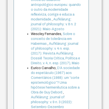
antropológico europeu: quando
o outro da modernidade
reflexiviza, corrige e educa a
modernidade
,
Aufklärung:
journal of philosophy: v. 8 n. 2
(2021): Maio-Agosto
Wescley Fernandes,
Sobre o
conceito de tolerância em
Habermas
,
Aufklärung: journal
of philosophy: v. 4 n. esp.
(2017): Revista Aufklärung.
Dossiê Teoria Crítica, Política e
Direito, v. 4, n. esp. (2017), Maio
Eurico Carvalho,
D’A sociedade
do espetáculo (1967) aos
Comentários (1988): um “corte
epistemológico”? Uma
hipótese hermenêutica sobre a
Obra de Guy Debord
,
Aufklärung: journal of
philosophy: v. 9 n. 3 (2022):
Setembro-Dezembro