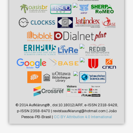
© 2014 Aufklärung
®
, doi:10.18012/ARF, e-ISSN 2318-9428,
p-ISSN 2358-8470 | revistaaufklarung@hotmail.com | João
Pessoa-PB-Brasil |
CC BY Attribution 4.0 International