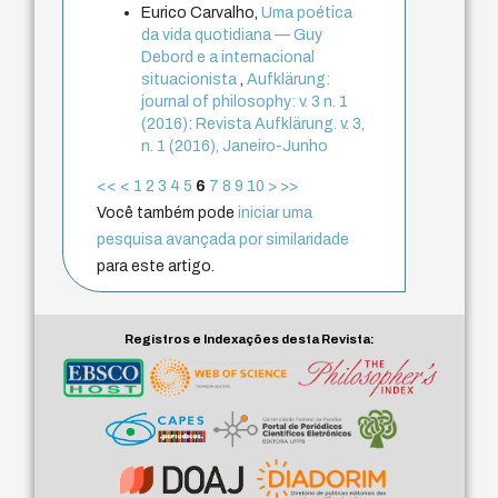
Eurico Carvalho,
Uma poética
da vida quotidiana — Guy
Debord e a internacional
situacionista
,
Aufklärung:
journal of philosophy: v. 3 n. 1
(2016): Revista Aufklärung. v. 3,
n. 1 (2016), Janeiro-Junho
<<
<
1
2
3
4
5
6
7
8
9
10
>
>>
Você também pode
iniciar uma
pesquisa avançada por similaridade
para este artigo.
Registros e Indexações desta Revista: