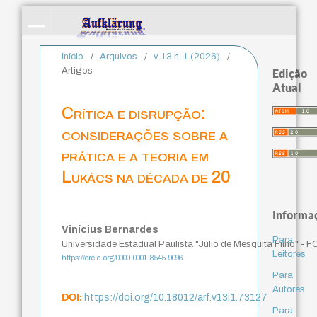
Início
/
Arquivos
/
v. 13 n. 1 (2026)
/
Artigos
Edição
Atual
Crítica e disrupção:
considerações sobre a
prática e a teoria em
Lukács na década de 20
Informa
Vinícius Bernardes
Para
Universidade Estadual Paulista "Júlio de Mesquita Filho" - 
Leitores
https://orcid.org/0000-0001-8545-9096
Para
Autores
DOI:
https://doi.org/10.18012/arf.v13i1.73127
Para