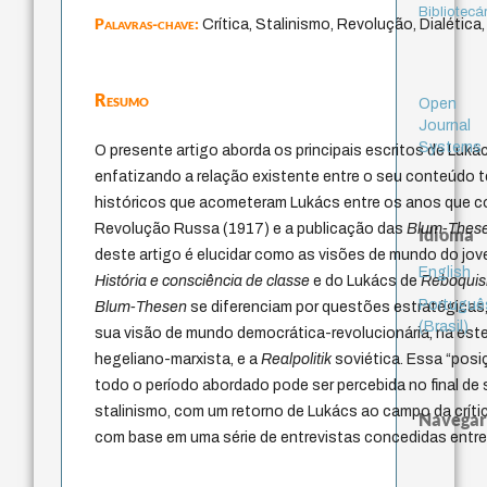
Bibliotecá
Palavras-chave:
Crítica, Stalinismo, Revolução, Dialética
Resumo
Open
Journal
Systems
O presente artigo aborda os principais escritos de Luká
enfatizando a relação existente entre o seu conteúdo 
históricos que acometeram Lukács entre os anos que 
Revolução Russa (1917) e a publicação das
Blum-Thes
Idioma
deste artigo é elucidar como as visões de mundo do jov
English
História e consciência de classe
e do Lukács de
Reboquis
Portuguê
Blum-Thesen
se diferenciam por questões estratégicas,
(Brasil)
sua visão de mundo democrática-revolucionária, na esteir
hegeliano-marxista, e a
Realpolitik
soviética. Essa “pos
todo o período abordado pode ser percebida no final de 
stalinismo, com um retorno de Lukács ao campo da crític
Navegar
com base em uma série de entrevistas concedidas entre