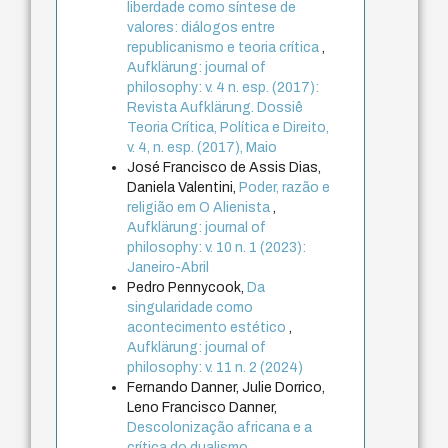
liberdade como síntese de
valores: diálogos entre
republicanismo e teoria crítica
,
Aufklärung: journal of
philosophy: v. 4 n. esp. (2017):
Revista Aufklärung. Dossiê
Teoria Crítica, Política e Direito,
v. 4, n. esp. (2017), Maio
José Francisco de Assis Dias,
Daniela Valentini,
Poder, razão e
religião em O Alienista
,
Aufklärung: journal of
philosophy: v. 10 n. 1 (2023):
Janeiro-Abril
Pedro Pennycook,
Da
singularidade como
acontecimento estético
,
Aufklärung: journal of
philosophy: v. 11 n. 2 (2024)
Fernando Danner, Julie Dorrico,
Leno Francisco Danner,
Descolonização africana e a
crítica do dualismo