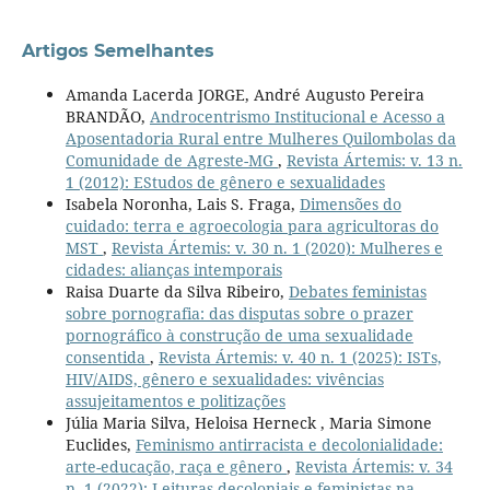
Artigos Semelhantes
Amanda Lacerda JORGE, André Augusto Pereira
BRANDÃO,
Androcentrismo Institucional e Acesso a
Aposentadoria Rural entre Mulheres Quilombolas da
Comunidade de Agreste-MG
,
Revista Ártemis: v. 13 n.
1 (2012): EStudos de gênero e sexualidades
Isabela Noronha, Lais S. Fraga,
Dimensões do
cuidado: terra e agroecologia para agricultoras do
MST
,
Revista Ártemis: v. 30 n. 1 (2020): Mulheres e
cidades: alianças intemporais
Raisa Duarte da Silva Ribeiro,
Debates feministas
sobre pornografia: das disputas sobre o prazer
pornográfico à construção de uma sexualidade
consentida
,
Revista Ártemis: v. 40 n. 1 (2025): ISTs,
HIV/AIDS, gênero e sexualidades: vivências
assujeitamentos e politizações
Júlia Maria Silva, Heloisa Herneck , Maria Simone
Euclides,
Feminismo antirracista e decolonialidade:
arte-educação, raça e gênero
,
Revista Ártemis: v. 34
n. 1 (2022): Leituras decoloniais e feministas na