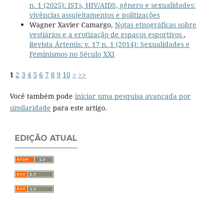
n. 1 (2025): ISTs, HIV/AIDS, gênero e sexualidades:
vivências assujeitamentos e politizações
Wagner Xavier Camargo,
Notas etnográficas sobre
vestiários e a erotização de espaços esportivos
,
Revista Ártemis: v. 17 n. 1 (2014): Sexualidades e
Feminismos no Século XXI
1
2
3
4
5
6
7
8
9
10
>
>>
Você também pode
iniciar uma pesquisa avançada por
similaridade
para este artigo.
EDIÇÃO ATUAL