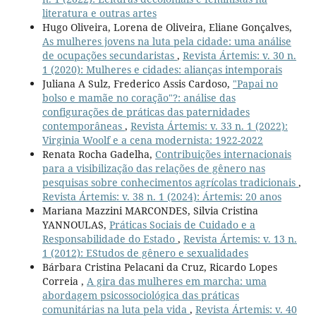
literatura e outras artes
Hugo Oliveira, Lorena de Oliveira, Eliane Gonçalves,
As mulheres jovens na luta pela cidade: uma análise
de ocupações secundaristas
,
Revista Ártemis: v. 30 n.
1 (2020): Mulheres e cidades: alianças intemporais
Juliana A Sulz, Frederico Assis Cardoso,
"Papai no
bolso e mamãe no coração"?: análise das
configurações de práticas das paternidades
contemporâneas
,
Revista Ártemis: v. 33 n. 1 (2022):
Virginia Woolf e a cena modernista: 1922-2022
Renata Rocha Gadelha,
Contribuições internacionais
para a visibilização das relações de gênero nas
pesquisas sobre conhecimentos agrícolas tradicionais
,
Revista Ártemis: v. 38 n. 1 (2024): Ártemis: 20 anos
Mariana Mazzini MARCONDES, Silvia Cristina
YANNOULAS,
Práticas Sociais de Cuidado e a
Responsabilidade do Estado
,
Revista Ártemis: v. 13 n.
1 (2012): EStudos de gênero e sexualidades
Bárbara Cristina Pelacani da Cruz, Ricardo Lopes
Correia ,
A gira das mulheres em marcha: uma
abordagem psicossociológica das práticas
comunitárias na luta pela vida
,
Revista Ártemis: v. 40