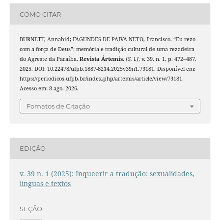
COMO CITAR
BURNETT, Annahid; FAGUNDES DE PAIVA NETO, Francisco. “Eu rezo
com a força de Deus”: memória e tradição cultural de uma rezadeira
do Agreste da Paraíba.
Revista Ártemis
,
[S. l.]
, v. 39, n. 1, p. 472–487,
2025. DOI: 10.22478/ufpb.1887-8214.2025v39n1.73181. Disponível em:
https://periodicos.ufpb.br/index.php/artemis/article/view/73181.
Acesso em: 8 ago. 2026.
Fomatos de Citação
EDIÇÃO
v. 39 n. 1 (2025): Inqueerir a tradução: sexualidades,
línguas e textos
SEÇÃO