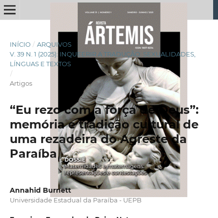
INÍCIO
/
ARQUIVOS
/
V. 39 N. 1 (2025): INQUEERIR A TRADUÇÃO: SEXUALIDADES,
LÍNGUAS E TEXTOS
/
Artigos
“Eu rezo com a força de Deus”:
memória e tradição cultural de
uma rezadeira do Agreste da
Paraíba
Annahid Burnett
Universidade Estadual da Paraíba - UEPB