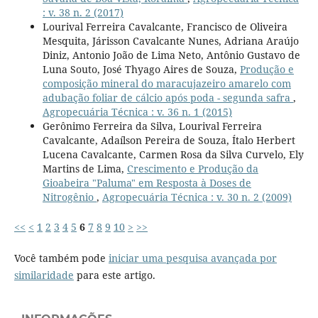
: v. 38 n. 2 (2017)
Lourival Ferreira Cavalcante, Francisco de Oliveira
Mesquita, Járisson Cavalcante Nunes, Adriana Araújo
Diniz, Antonio João de Lima Neto, Antônio Gustavo de
Luna Souto, José Thyago Aires de Souza,
Produção e
composição mineral do maracujazeiro amarelo com
adubação foliar de cálcio após poda - segunda safra
,
Agropecuária Técnica : v. 36 n. 1 (2015)
Gerônimo Ferreira da Silva, Lourival Ferreira
Cavalcante, Adaílson Pereira de Souza, Ítalo Herbert
Lucena Cavalcante, Carmen Rosa da Silva Curvelo, Ely
Martins de Lima,
Crescimento e Produção da
Gioabeira "Paluma" em Resposta à Doses de
Nitrogênio
,
Agropecuária Técnica : v. 30 n. 2 (2009)
<<
<
1
2
3
4
5
6
7
8
9
10
>
>>
Você também pode
iniciar uma pesquisa avançada por
similaridade
para este artigo.