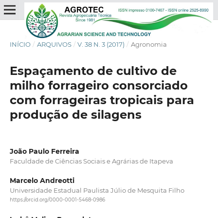
INÍCIO
/
ARQUIVOS
/
V. 38 N. 3 (2017)
/
Agronomia
Espaçamento de cultivo de
milho forrageiro consorciado
com forrageiras tropicais para
produção de silagens
João Paulo Ferreira
Faculdade de Ciências Sociais e Agrárias de Itapeva
Marcelo Andreotti
Universidade Estadual Paulista Júlio de Mesquita Filho
https://orcid.org/0000-0001-5468-0986