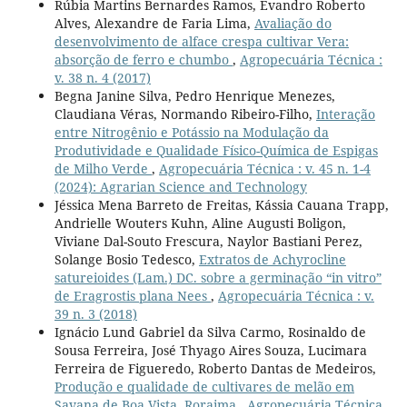
Rúbia Martins Bernardes Ramos, Evandro Roberto
Alves, Alexandre de Faria Lima,
Avaliação do
desenvolvimento de alface crespa cultivar Vera:
absorção de ferro e chumbo
,
Agropecuária Técnica :
v. 38 n. 4 (2017)
Begna Janine Silva, Pedro Henrique Menezes,
Claudiana Véras, Normando Ribeiro-Filho,
Interação
entre Nitrogênio e Potássio na Modulação da
Produtividade e Qualidade Físico-Química de Espigas
de Milho Verde
,
Agropecuária Técnica : v. 45 n. 1-4
(2024): Agrarian Science and Technology
Jéssica Mena Barreto de Freitas, Kássia Cauana Trapp,
Andrielle Wouters Kuhn, Aline Augusti Boligon,
Viviane Dal-Souto Frescura, Naylor Bastiani Perez,
Solange Bosio Tedesco,
Extratos de Achyrocline
satureioides (Lam.) DC. sobre a germinação “in vitro”
de Eragrostis plana Nees
,
Agropecuária Técnica : v.
39 n. 3 (2018)
Ignácio Lund Gabriel da Silva Carmo, Rosinaldo de
Sousa Ferreira, José Thyago Aires Souza, Lucimara
Ferreira de Figueredo, Roberto Dantas de Medeiros,
Produção e qualidade de cultivares de melão em
Savana de Boa Vista, Roraima
,
Agropecuária Técnica