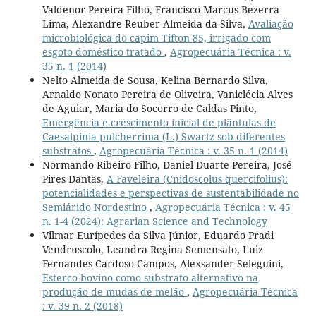
Valdenor Pereira Filho, Francisco Marcus Bezerra
Lima, Alexandre Reuber Almeida da Silva,
Avaliação
microbiológica do capim Tifton 85, irrigado com
esgoto doméstico tratado
,
Agropecuária Técnica : v.
35 n. 1 (2014)
Nelto Almeida de Sousa, Kelina Bernardo Silva,
Arnaldo Nonato Pereira de Oliveira, Vaniclécia Alves
de Aguiar, Maria do Socorro de Caldas Pinto,
Emergência e crescimento inicial de plântulas de
Caesalpinia pulcherrima (L.) Swartz sob diferentes
substratos
,
Agropecuária Técnica : v. 35 n. 1 (2014)
Normando Ribeiro-Filho, Daniel Duarte Pereira, José
Pires Dantas,
A Faveleira (Cnidoscolus quercifolius):
potencialidades e perspectivas de sustentabilidade no
Semiárido Nordestino
,
Agropecuária Técnica : v. 45
n. 1-4 (2024): Agrarian Science and Technology
Vilmar Eurípedes da Silva Júnior, Eduardo Pradi
Vendruscolo, Leandra Regina Semensato, Luiz
Fernandes Cardoso Campos, Alexsander Seleguini,
Esterco bovino como substrato alternativo na
produção de mudas de melão
,
Agropecuária Técnica
: v. 39 n. 2 (2018)