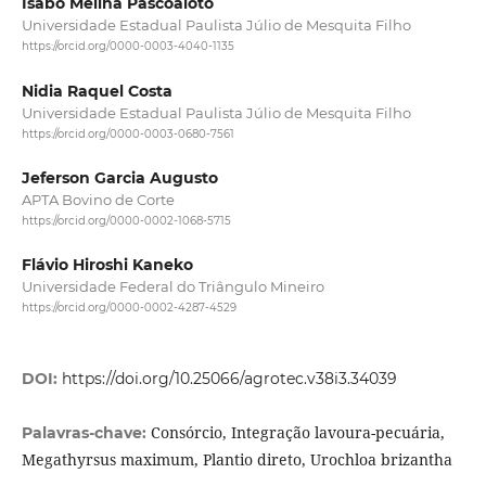
Isabô Melina Pascoaloto
Universidade Estadual Paulista Júlio de Mesquita Filho
https://orcid.org/0000-0003-4040-1135
Nidia Raquel Costa
Universidade Estadual Paulista Júlio de Mesquita Filho
https://orcid.org/0000-0003-0680-7561
Jeferson Garcia Augusto
APTA Bovino de Corte
https://orcid.org/0000-0002-1068-5715
Flávio Hiroshi Kaneko
Universidade Federal do Triângulo Mineiro
https://orcid.org/0000-0002-4287-4529
DOI:
https://doi.org/10.25066/agrotec.v38i3.34039
Consórcio, Integração lavoura-pecuária,
Palavras-chave:
Megathyrsus maximum, Plantio direto, Urochloa brizantha