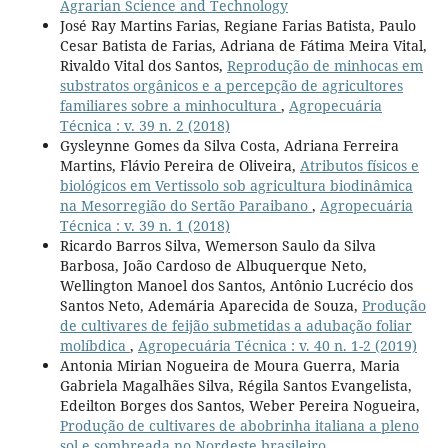
Agrarian Science and Technology
José Ray Martins Farias, Regiane Farias Batista, Paulo
Cesar Batista de Farias, Adriana de Fátima Meira Vital,
Rivaldo Vital dos Santos,
Reprodução de minhocas em
substratos orgânicos e a percepção de agricultores
familiares sobre a minhocultura
,
Agropecuária
Técnica : v. 39 n. 2 (2018)
Gysleynne Gomes da Silva Costa, Adriana Ferreira
Martins, Flávio Pereira de Oliveira,
Atributos físicos e
biológicos em Vertissolo sob agricultura biodinâmica
na Mesorregião do Sertão Paraibano
,
Agropecuária
Técnica : v. 39 n. 1 (2018)
Ricardo Barros Silva, Wemerson Saulo da Silva
Barbosa, João Cardoso de Albuquerque Neto,
Wellington Manoel dos Santos, Antônio Lucrécio dos
Santos Neto, Ademária Aparecida de Souza,
Produção
de cultivares de feijão submetidas a adubação foliar
molíbdica
,
Agropecuária Técnica : v. 40 n. 1-2 (2019)
Antonia Mirian Nogueira de Moura Guerra, Maria
Gabriela Magalhães Silva, Régila Santos Evangelista,
Edeilton Borges dos Santos, Weber Pereira Nogueira,
Produção de cultivares de abobrinha italiana a pleno
sol e sombreada no Nordeste brasileiro
,