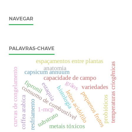
NAVEGAR
PALAVRAS-CHAVE
espaçamentos entre plantas
temperaturas criogênicas
anatomia
curvas de congelamento
capsicum annuum
capacidade de campo
grãos
fipronil
estaquia
variedades
consumo de combustível
histologia
leites acidófilo
pequenos frutos
coffea arabica
probióticos
resfriamento
1-mcp
substrato
metais tóxicos