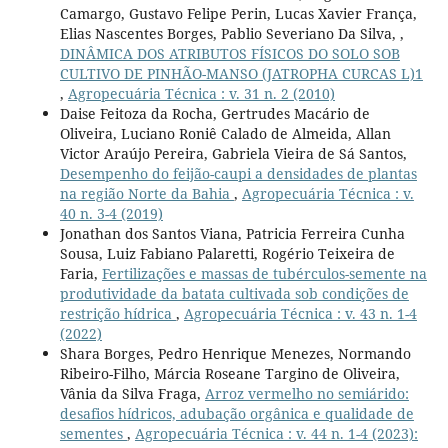
Camargo, Gustavo Felipe Perin, Lucas Xavier França,
Elias Nascentes Borges, Pablio Severiano Da Silva, ,
DINÂMICA DOS ATRIBUTOS FÍSICOS DO SOLO SOB
CULTIVO DE PINHÃO-MANSO (JATROPHA CURCAS L)1
,
Agropecuária Técnica : v. 31 n. 2 (2010)
Daise Feitoza da Rocha, Gertrudes Macário de
Oliveira, Luciano Roniê Calado de Almeida, Allan
Victor Araújo Pereira, Gabriela Vieira de Sá Santos,
Desempenho do feijão-caupi a densidades de plantas
na região Norte da Bahia
,
Agropecuária Técnica : v.
40 n. 3-4 (2019)
Jonathan dos Santos Viana, Patricia Ferreira Cunha
Sousa, Luiz Fabiano Palaretti, Rogério Teixeira de
Faria,
Fertilizações e massas de tubérculos-semente na
produtividade da batata cultivada sob condições de
restrição hídrica
,
Agropecuária Técnica : v. 43 n. 1-4
(2022)
Shara Borges, Pedro Henrique Menezes, Normando
Ribeiro-Filho, Márcia Roseane Targino de Oliveira,
Vânia da Silva Fraga,
Arroz vermelho no semiárido:
desafios hídricos, adubação orgânica e qualidade de
sementes
,
Agropecuária Técnica : v. 44 n. 1-4 (2023):