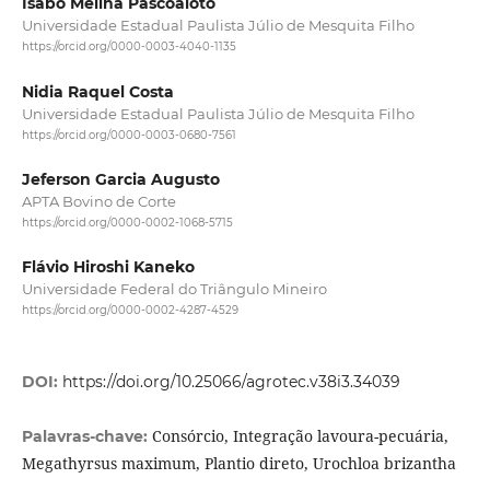
Isabô Melina Pascoaloto
Universidade Estadual Paulista Júlio de Mesquita Filho
https://orcid.org/0000-0003-4040-1135
Nidia Raquel Costa
Universidade Estadual Paulista Júlio de Mesquita Filho
https://orcid.org/0000-0003-0680-7561
Jeferson Garcia Augusto
APTA Bovino de Corte
https://orcid.org/0000-0002-1068-5715
Flávio Hiroshi Kaneko
Universidade Federal do Triângulo Mineiro
https://orcid.org/0000-0002-4287-4529
DOI:
https://doi.org/10.25066/agrotec.v38i3.34039
Consórcio, Integração lavoura-pecuária,
Palavras-chave:
Megathyrsus maximum, Plantio direto, Urochloa brizantha