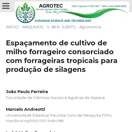
INÍCIO
/
ARQUIVOS
/
V. 38 N. 3 (2017)
/
Agronomia
Espaçamento de cultivo de
milho forrageiro consorciado
com forrageiras tropicais para
produção de silagens
João Paulo Ferreira
Faculdade de Ciências Sociais e Agrárias de Itapeva
Marcelo Andreotti
Universidade Estadual Paulista Júlio de Mesquita Filho
https://orcid.org/0000-0001-5468-0986