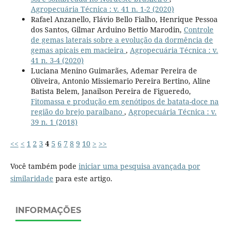
Agropecuária Técnica : v. 41 n. 1-2 (2020)
Rafael Anzanello, Flávio Bello Fialho, Henrique Pessoa
dos Santos, Gilmar Arduino Bettio Marodin,
Controle
de gemas laterais sobre a evolução da dormência de
gemas apicais em macieira
,
Agropecuária Técnica : v.
41 n. 3-4 (2020)
Luciana Menino Guimarães, Ademar Pereira de
Oliveira, Antonio Missiemario Pereira Bertino, Aline
Batista Belem, Janailson Pereira de Figueredo,
Fitomassa e produção em genótipos de batata-doce na
região do brejo paraibano
,
Agropecuária Técnica : v.
39 n. 1 (2018)
<<
<
1
2
3
4
5
6
7
8
9
10
>
>>
Você também pode
iniciar uma pesquisa avançada por
similaridade
para este artigo.
INFORMAÇÕES