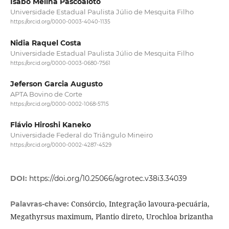
Isabô Melina Pascoaloto
Universidade Estadual Paulista Júlio de Mesquita Filho
https://orcid.org/0000-0003-4040-1135
Nidia Raquel Costa
Universidade Estadual Paulista Júlio de Mesquita Filho
https://orcid.org/0000-0003-0680-7561
Jeferson Garcia Augusto
APTA Bovino de Corte
https://orcid.org/0000-0002-1068-5715
Flávio Hiroshi Kaneko
Universidade Federal do Triângulo Mineiro
https://orcid.org/0000-0002-4287-4529
DOI:
https://doi.org/10.25066/agrotec.v38i3.34039
Consórcio, Integração lavoura-pecuária,
Palavras-chave:
Megathyrsus maximum, Plantio direto, Urochloa brizantha