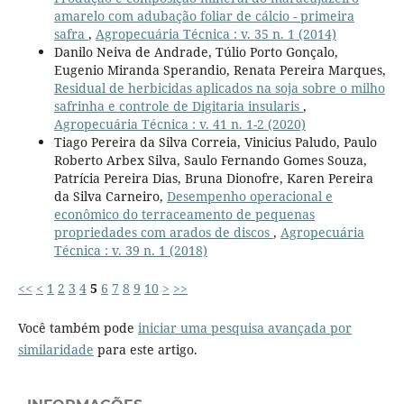
amarelo com adubação foliar de cálcio - primeira
safra
,
Agropecuária Técnica : v. 35 n. 1 (2014)
Danilo Neiva de Andrade, Túlio Porto Gonçalo,
Eugenio Miranda Sperandio, Renata Pereira Marques,
Residual de herbicidas aplicados na soja sobre o milho
safrinha e controle de Digitaria insularis
,
Agropecuária Técnica : v. 41 n. 1-2 (2020)
Tiago Pereira da Silva Correia, Vinicius Paludo, Paulo
Roberto Arbex Silva, Saulo Fernando Gomes Souza,
Patrícia Pereira Dias, Bruna Dionofre, Karen Pereira
da Silva Carneiro,
Desempenho operacional e
econômico do terraceamento de pequenas
propriedades com arados de discos
,
Agropecuária
Técnica : v. 39 n. 1 (2018)
<<
<
1
2
3
4
5
6
7
8
9
10
>
>>
Você também pode
iniciar uma pesquisa avançada por
similaridade
para este artigo.