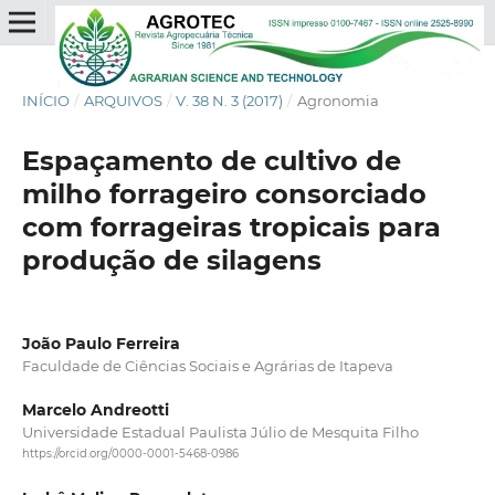
INÍCIO
/
ARQUIVOS
/
V. 38 N. 3 (2017)
/
Agronomia
Espaçamento de cultivo de
milho forrageiro consorciado
com forrageiras tropicais para
produção de silagens
João Paulo Ferreira
Faculdade de Ciências Sociais e Agrárias de Itapeva
Marcelo Andreotti
Universidade Estadual Paulista Júlio de Mesquita Filho
https://orcid.org/0000-0001-5468-0986