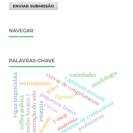
ENVIAR SUBMISSÃO
NAVEGAR
PALAVRAS-CHAVE
morfologia
curvas de congelamento
variedades
vigna unguiculata
capsicum annuum
resfriamento
grãos
conservação do solo
pequenos frutos
phaseolus lunatus l.
fipronil
coffea arabica
consumo de combustível
estaquia
cinzas
1-mcp
probióticos
substrato
anatomia