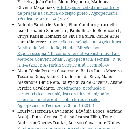
Ferreira, João Carlos Mohn Nogueira, Matheus
Oliveira Magalhães,
Adubação silicatada no controle
de pragas na cultura do feijão-preto
,
Agropecuária
Técnica : v. 43 n. 1-4 (2022)
Antonio Vanderlei Santos, Vitor Cauduro girardello,
João fernando Zamberlan, Paulo Ricardo Betencourt ,
Chrys Katielli Hoinacki da Silva da Silva, Carlos Ariel
Samudio Perez ,
Inovação Tecnológica na Agricultura:
Análise de Solos da Região das Missões por
Espectroscopia NIR como Alternativa Sustentável aos
Métodos Convencionais
,
Agropecuária Técnica : v. 46
n. 1-4 (2025): Agrarian Science and Technology
Alian Cássio Pereira Cavalcante, Belísia Lúcia Moreira
Toscano Diniz, Adailza Guilherme da Silva, Manoel
Alexandre Diniz Neto, Daivyd Silva de Oliveira, Aliane
Pereira Cavalcante,
Crescimento, produção e
características tecnológicas da fibra de algodão
colorido em diferentes coberturas no solo
,
Agropecuária Técnica : v. 36 n. 1 (2015)
Lourival Ferreira Cavalcante, Edvânia Lopes, Adriana
Araújo Diniz, Genival Quirino Seabra Filho, Tony
Andreson Guedes Dantas, Járisson Cavalcante Nunes,
Produção e composição mineral do maracujazeiro