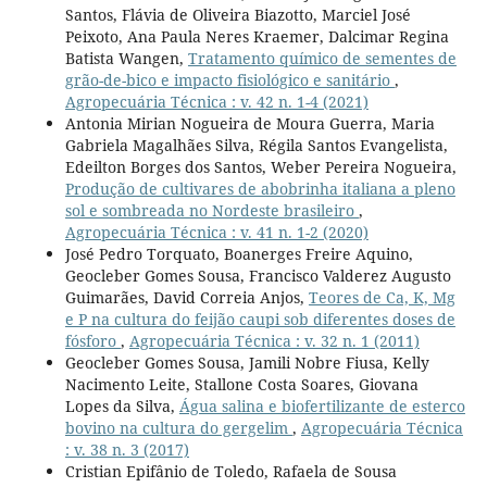
Santos, Flávia de Oliveira Biazotto, Marciel José
Peixoto, Ana Paula Neres Kraemer, Dalcimar Regina
Batista Wangen,
Tratamento químico de sementes de
grão-de-bico e impacto fisiológico e sanitário
,
Agropecuária Técnica : v. 42 n. 1-4 (2021)
Antonia Mirian Nogueira de Moura Guerra, Maria
Gabriela Magalhães Silva, Régila Santos Evangelista,
Edeilton Borges dos Santos, Weber Pereira Nogueira,
Produção de cultivares de abobrinha italiana a pleno
sol e sombreada no Nordeste brasileiro
,
Agropecuária Técnica : v. 41 n. 1-2 (2020)
José Pedro Torquato, Boanerges Freire Aquino,
Geocleber Gomes Sousa, Francisco Valderez Augusto
Guimarães, David Correia Anjos,
Teores de Ca, K, Mg
e P na cultura do feijão caupi sob diferentes doses de
fósforo
,
Agropecuária Técnica : v. 32 n. 1 (2011)
Geocleber Gomes Sousa, Jamili Nobre Fiusa, Kelly
Nacimento Leite, Stallone Costa Soares, Giovana
Lopes da Silva,
Água salina e biofertilizante de esterco
bovino na cultura do gergelim
,
Agropecuária Técnica
: v. 38 n. 3 (2017)
Cristian Epifânio de Toledo, Rafaela de Sousa