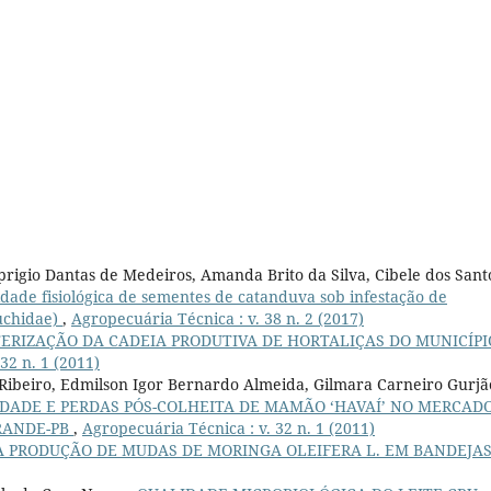
Aprigio Dantas de Medeiros, Amanda Brito da Silva, Cibele dos Sant
dade fisiológica de sementes de catanduva sob infestação de
uchidae)
,
Agropecuária Técnica : v. 38 n. 2 (2017)
ERIZAÇÃO DA CADEIA PRODUTIVA DE HORTALIÇAS DO MUNICÍPI
32 n. 1 (2011)
 Ribeiro, Edmilson Igor Bernardo Almeida, Gilmara Carneiro Gurjã
DADE E PERDAS PÓS-COLHEITA DE MAMÃO ‘HAVAÍ’ NO MERCAD
RANDE-PB
,
Agropecuária Técnica : v. 32 n. 1 (2011)
A PRODUÇÃO DE MUDAS DE MORINGA OLEIFERA L. EM BANDEJA