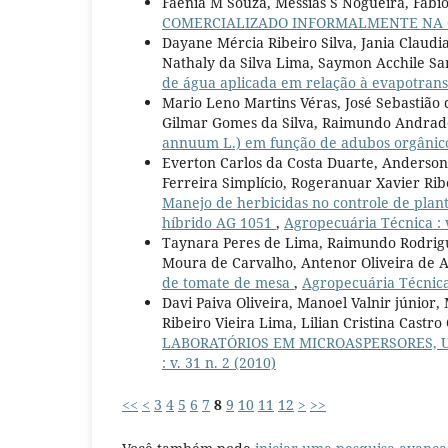
Faenia M Souza, Messias S Nogueira, Fabi
COMERCIALIZADO INFORMALMENTE NA C
Dayane Mércia Ribeiro Silva, Jania Claudi
Nathaly da Silva Lima, Saymon Acchile Sa
de água aplicada em relação à evapotran
Mario Leno Martins Véras, José Sebastião 
Gilmar Gomes da Silva, Raimundo Andrad
annuum L.) em função de adubos orgânic
Everton Carlos da Costa Duarte, Anderson
Ferreira Simplício, Rogeranuar Xavier Rib
Manejo de herbicidas no controle de plan
híbrido AG 1051
,
Agropecuária Técnica : v
Taynara Peres de Lima, Raimundo Rodrigue
Moura de Carvalho, Antenor Oliveira de 
de tomate de mesa
,
Agropecuária Técnica 
Davi Paiva Oliveira, Manoel Valnir júnior
Ribeiro Vieira Lima, Lilian Cristina Castr
LABORATÓRIOS EM MICROASPERSORES, U
: v. 31 n. 2 (2010)
<<
<
3
4
5
6
7
8
9
10
11
12
>
>>