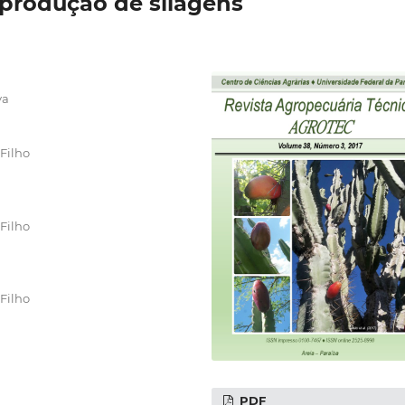
a produção de silagens
va
Filho
Filho
Filho
PDF