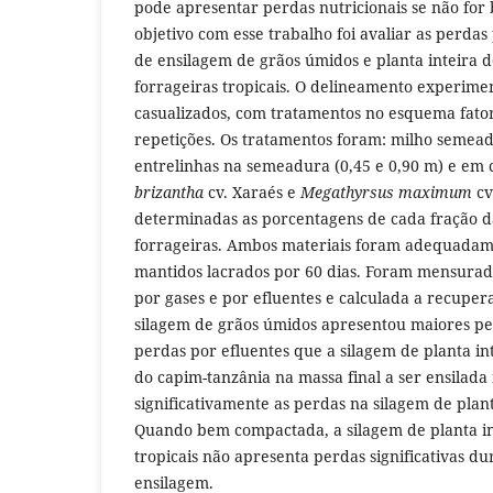
pode apresentar perdas nutricionais se não for
objetivo com esse trabalho foi avaliar as perda
de ensilagem de grãos úmidos e planta inteira 
forrageiras tropicais. O delineamento experimen
casualizados, com tratamentos no esquema fatori
repetições. Os tratamentos foram: milho semea
entrelinhas na semeadura (0,45 e 0,90 m) e em
brizantha
cv. Xaraés e
Megathyrsus maximum
cv
determinadas as porcentagens de cada fração d
forrageiras. Ambos materiais foram adequadam
mantidos lacrados por 60 dias. Foram mensurad
por gases e por efluentes e calculada a recuper
silagem de grãos úmidos apresentou maiores pe
perdas por efluentes que a silagem de planta in
do capim-tanzânia na massa final a ser ensilada
significativamente as perdas na silagem de plant
Quando bem compactada, a silagem de planta in
tropicais não apresenta perdas significativas du
ensilagem.