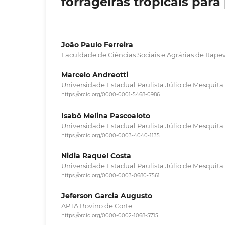
forrageiras tropicais par
João Paulo Ferreira
Faculdade de Ciências Sociais e Agrárias de Itape
Marcelo Andreotti
Universidade Estadual Paulista Júlio de Mesquita 
https://orcid.org/0000-0001-5468-0986
Isabô Melina Pascoaloto
Universidade Estadual Paulista Júlio de Mesquita 
https://orcid.org/0000-0003-4040-1135
Nidia Raquel Costa
Universidade Estadual Paulista Júlio de Mesquita 
https://orcid.org/0000-0003-0680-7561
Jeferson Garcia Augusto
APTA Bovino de Corte
https://orcid.org/0000-0002-1068-5715