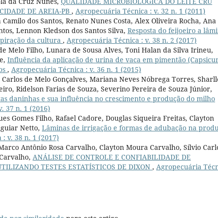
ola da Cruz Nunes,
QUALIDADE MICROBIOLÓGICA DO LEITE CRU
IDADE DE AREIA-PB
,
Agropecuária Técnica : v. 32 n. 1 (2011)
a Camilo dos Santos, Renato Nunes Costa, Alex Oliveira Rocha, Ana
ntos, Lennon Kledson dos Santos Silva,
Resposta do feijoeiro a lâm
spiração da cultura
,
Agropecuária Técnica : v. 38 n. 2 (2017)
de Melo Filho, Lunara de Sousa Alves, Toni Halan da Silva Irineu,
e,
Influência da aplicação de urina de vaca em pimentão (Capsic
os
,
Agropecuária Técnica : v. 36 n. 1 (2015)
 Carlos de Melo Gonçalves, Mariana Neves Nóbrega Torres, Sharll
eiro, Ridelson Farias de Souza, Severino Pereira de Souza Júnior,
tas daninhas e sua influência no crescimento e produção do milho
. 37 n. 1 (2016)
s Gomes Filho, Rafael Cadore, Douglas Siqueira Freitas, Clayton
Aguiar Netto,
Lâminas de irrigação e formas de adubação na prod
: v. 38 n. 1 (2017)
, Marco Antônio Rosa Carvalho, Clayton Moura Carvalho, Sílvio Carl
o Carvalho,
ANÁLISE DE CONTROLE E CONFIABILIDADE DE
TILIZANDO TESTES ESTATÍSTICOS DE DIXON
,
Agropecuária Técn