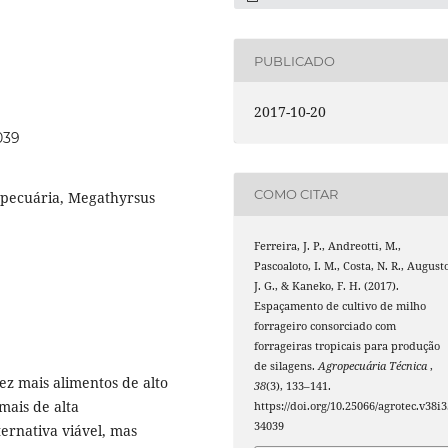
PUBLICADO
2017-10-20
039
COMO CITAR
-pecuária, Megathyrsus
Ferreira, J. P., Andreotti, M.,
Pascoaloto, I. M., Costa, N. R., August
J. G., & Kaneko, F. H. (2017).
Espaçamento de cultivo de milho
forrageiro consorciado com
forrageiras tropicais para produção
de silagens.
Agropecuária Técnica
,
z mais alimentos de alto
38
(3), 133–141.
mais de alta
https://doi.org/10.25066/agrotec.v38i3
34039
ernativa viável, mas