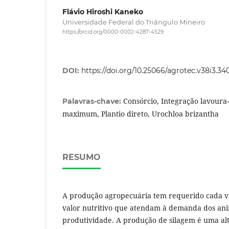
Flávio Hiroshi Kaneko
Universidade Federal do Triângulo Mineiro
https://orcid.org/0000-0002-4287-4529
DOI:
https://doi.org/10.25066/agrotec.v38i3.34
Consórcio, Integração lavoura
Palavras-chave:
maximum, Plantio direto, Urochloa brizantha
RESUMO
A produção agropecuária tem requerido cada ve
valor nutritivo que atendam à demanda dos ani
produtividade. A produção de silagem é uma alt