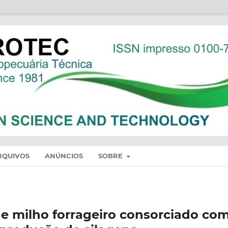
RQUIVOS
ANÚNCIOS
SOBRE
e milho forrageiro consorciado co