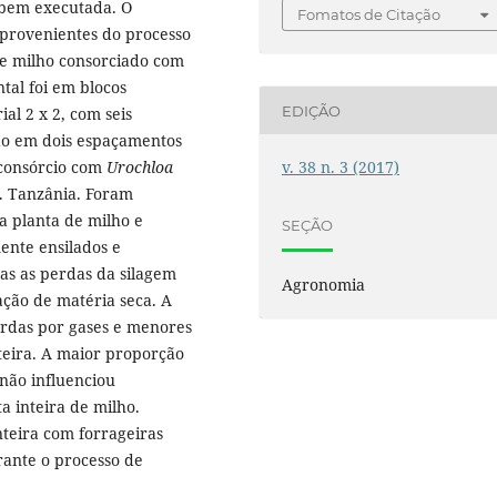
 bem executada. O
Fomatos de Citação
s provenientes do processo
de milho consorciado com
tal foi em blocos
EDIÇÃO
al 2 x 2, com seis
do em dois espaçamentos
 consórcio com
Urochloa
v. 38 n. 3 (2017)
. Tanzânia. Foram
a planta de milho e
SEÇÃO
ente ensilados e
as as perdas da silagem
Agronomia
ação de matéria seca. A
rdas por gases e menores
teira. A maior proporção
 não influenciou
a inteira de milho.
teira com forrageiras
rante o processo de