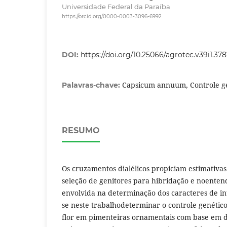
Universidade Federal da Paraíba
https://orcid.org/0000-0003-3096-6992
DOI:
https://doi.org/10.25066/agrotec.v39i1.37
Capsicum annuum, Controle ge
Palavras-chave:
RESUMO
Os cruzamentos dialélicos propiciam estimativa
seleção de genitores para hibridação e noente
envolvida na determinação dos caracteres de int
se neste trabalhodeterminar o controle genético
flor em pimenteiras ornamentais com base em d