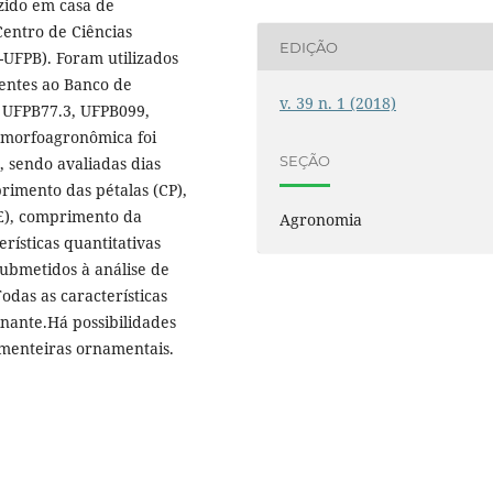
uzido em casa de
Centro de Ciências
EDIÇÃO
-UFPB). Foram utilizados
entes ao Banco de
v. 39 n. 1 (2018)
UFPB77.3, UFPB099,
 morfoagronômica foi
SEÇÃO
, sendo avaliadas dias
primento das pétalas (CP),
E), comprimento da
Agronomia
rísticas quantitativas
submetidos à análise de
Todas as características
nante.Há possibilidades
imenteiras ornamentais.