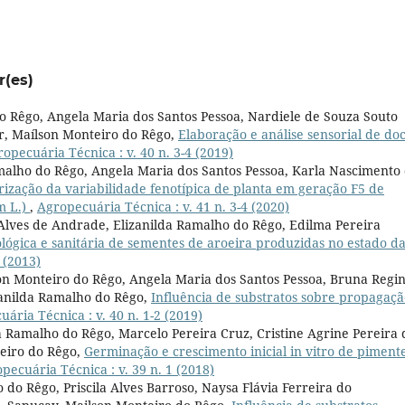
r(es)
 do Rêgo, Angela Maria dos Santos Pessoa, Nardiele de Souza Souto
r, Maílson Monteiro do Rêgo,
Elaboração e análise sensorial de do
opecuária Técnica : v. 40 n. 3-4 (2019)
amalho do Rêgo, Angela Maria dos Santos Pessoa, Karla Nascimento
rização da variabilidade fenotípica de planta em geração F5 de
m L.)
,
Agropecuária Técnica : v. 41 n. 3-4 (2020)
lves de Andrade, Elizanilda Ramalho do Rêgo, Edilma Pereira
ológica e sanitária de sementes de aroeira produzidas no estado d
 (2013)
n Monteiro do Rêgo, Angela Maria dos Santos Pessoa, Bruna Regi
lizanilda Ramalho do Rêgo,
Influência de substratos sobre propagaçã
ária Técnica : v. 40 n. 1-2 (2019)
a Ramalho do Rêgo, Marcelo Pereira Cruz, Cristine Agrine Pereira 
teiro do Rêgo,
Germinação e crescimento inicial in vitro de piment
pecuária Técnica : v. 39 n. 1 (2018)
o do Rêgo, Priscila Alves Barroso, Naysa Flávia Ferreira do