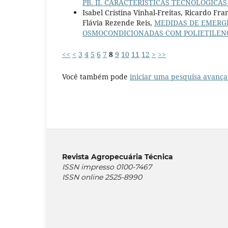
PB. II. CARACTERÍSTICAS TECNOLÓGICAS
Isabel Cristina Vinhal-Freitas, Ricardo F
Flávia Rezende Reis,
MEDIDAS DE EMERGÊ
OSMOCONDICIONADAS COM POLIETILE
<<
<
3
4
5
6
7
8
9
10
11
12
>
>>
Você também pode
iniciar uma pesquisa avança
Revista Agropecuária Técnica
ISSN impresso 0100-7467
ISSN online 2525-8990