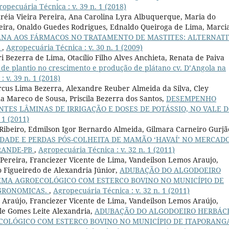
ropecuária Técnica : v. 39 n. 1 (2018)
réia Vieira Pereira, Ana Carolina Lyra Albuquerque, Maria do
ereira, Onaldo Guedes Rodrigues, Ednaldo Queiroga de Lima, Marci
ANA AOS FÁRMACOS NO TRATAMENTO DE MASTITES: ALTERNATI
A
,
Agropecuária Técnica : v. 30 n. 1 (2009)
i Bezerra de Lima, Otacílio Filho Alves Anchieta, Renata de Paiva
de plantio no crescimento e produção de plátano cv. D’Angola na
 v. 39 n. 1 (2018)
arcus Lima Bezerra, Alexandre Reuber Almeida da Silva, Cley
a Mareco de Sousa, Priscila Bezerra dos Santos,
DESEMPENHO
TES LÂMINAS DE IRRIGAÇÃO E DOSES DE POTÁSSIO, NO VALE 
 1 (2011)
 Ribeiro, Edmilson Igor Bernardo Almeida, Gilmara Carneiro Gurjã
DADE E PERDAS PÓS-COLHEITA DE MAMÃO ‘HAVAÍ’ NO MERCAD
RANDE-PB
,
Agropecuária Técnica : v. 32 n. 1 (2011)
 Pereira, Franciezer Vicente de Lima, Vandeilson Lemos Araujo,
o Figueiredo de Alexandria Júnior,
ADUBAÇÃO DO ALGODOEIRO
TEMA AGROECOLÓGICO COM ESTERCO BOVINO NO MUNICÍPIO DE
AGRONOMICAS.
,
Agropecuária Técnica : v. 32 n. 1 (2011)
a Araújo, Franciezer Vicente de Lima, Vandeilson Lemos Araújo,
le Gomes Leite Alexandria,
ADUBAÇÃO DO ALGODOEIRO HERBÁC
COLÓGICO COM ESTERCO BOVINO NO MUNICÍPIO DE ITAPORANG