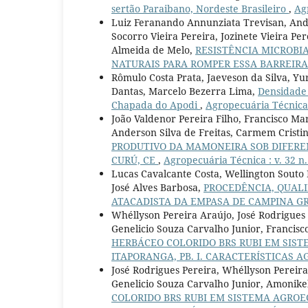
sertão Paraibano, Nordeste Brasileiro
,
Ag
Luiz Feranando Annunziata Trevisan, And
Socorro Vieira Pereira, Jozinete Vieira P
Almeida de Melo,
RESISTÊNCIA MICROBI
NATURAIS PARA ROMPER ESSA BARREIR
Rômulo Costa Prata, Jaeveson da Silva, Yur
Dantas, Marcelo Bezerra Lima,
Densidade 
Chapada do Apodi
,
Agropecuária Técnica :
João Valdenor Pereira Filho, Francisco M
Anderson Silva de Freitas, Carmem Cristin
PRODUTIVO DA MAMONEIRA SOB DIFEREN
CURÚ, CE
,
Agropecuária Técnica : v. 32 n.
Lucas Cavalcante Costa, Wellington Souto
José Alves Barbosa,
PROCEDÊNCIA, QUALI
ATACADISTA DA EMPASA DE CAMPINA G
Whéllyson Pereira Araújo, José Rodrigues
Genelicio Souza Carvalho Junior, Francisc
HERBÁCEO COLORIDO BRS RUBI EM SIS
ITAPORANGA, PB. I. CARACTERÍSTICAS 
José Rodrigues Pereira, Whéllyson Pereir
Genelicio Souza Carvalho Junior, Amonike
COLORIDO BRS RUBI EM SISTEMA AGROE