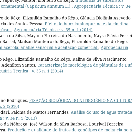
 C. Sapucay, Mailson Monteiro do Rêgo,
Influência de substratos
ra ornamental (Capsicum annuum L.)
,
Agropecuária Técnica : v. 34 
o do Rêgo, Elizanilda Ramalho do Rêgo, Gláucia Diojânia Azevedo
ria dos Santos Pessoa,
Efeito do benzilaminopurina e da cinetina
açúcar
,
Agropecuária Técnica : v. 35 n. 1 (2014)
rla da Silva, Mayana Ferreira do Nascimento, Naysa Flávia Ferre
Barral, Mailson Monteiro do Rêgo, Elizanilda Ramalho do Rêgo,
acerola: análise sensorial e aceitação comercial
,
Agropecuária
do Rêgo, Elizanilda Ramalho do Rêgo, Kaline da Silva Nascimento,
 Adenilton Santos,
Caracterização morfológica de plântulas de Luf
uária Técnica : v. 35 n. 1 (2014)
ueno Rodrigues,
FIXAÇÃO BIOLÓGICA DO NITROGÊNIO NA CULTUR
. 2 (2010)
dari, Paloma de Mattos Fernandes,
Análise do uso de água tratad
: v. 34 n. 1 (2013)
io da Nóbrega, José Wilson da Silva Barbosa, Lourival Ferreira
rra,
Produção e qualidade de frutos de genótipos de melancia no a