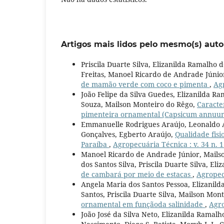
Artigos mais lidos pelo mesmo(s) auto
Priscila Duarte Silva, Elizanilda Ramalho
Freitas, Manoel Ricardo de Andrade Júnio
de mamão verde com coco e pimenta
,
Agr
João Felipe da Silva Guedes, Elizanilda R
Souza, Mailson Monteiro do Rêgo,
Caracte
pimenteira ornamental (Capsicum annuu
Emmanuelle Rodrigues Araújo, Leonaldo A
Gonçalves, Egberto Araújo,
Qualidade fisi
Paraíba
,
Agropecuária Técnica : v. 34 n. 1
Manoel Ricardo de Andrade Júnior, Mailso
dos Santos Silva, Priscila Duarte Silva, E
de cambará por meio de estacas
,
Agropecu
Angela Maria dos Santos Pessoa, Elizanild
Santos, Priscila Duarte Silva, Mailson Mon
ornamental em funçãoda salinidade
,
Agro
João José da Silva Neto, Elizanilda Ramalh