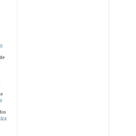
ce
 de
a
na
o
dos
eira