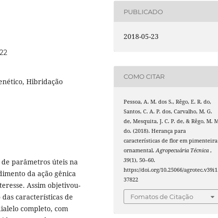
PUBLICADO
2018-05-23
822
COMO CITAR
nético, Hibridação
Pessoa, A. M. dos S., Rêgo, E. R. do,
Santos, C. A. P. dos, Carvalho, M. G.
de, Mesquita, J. C. P. de, & Rêgo, M. 
do. (2018). Herança para
características de flor em pimenteira
ornamental.
Agropecuária Técnica
,
39
(1), 50–60.
s de parâmetros úteis na
https://doi.org/10.25066/agrotec.v39i1
ndimento da ação gênica
37822
eresse. Assim objetivou-
 das características de
Fomatos de Citação
ialelo completo, com