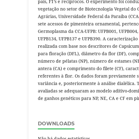
pais, F1’s e recíprocos. O experimento foi cond
vegetação no setor de Biotecnologia Vegetal do 
Agrárias, Universidade Federal da Paraíba (CCA
sete acessos de pimenteira ornamental, pertenc
Germoplasma da CCA-UFPB: UFPB001, UFPB004, 
UFPB134, UFPB137 e UFPB390. A caracterização
realizada com base nos descritores de Capsicum
para floração (DFL), diâmetro da flor (DF), com
número de pélatas (NP), número de estames (N
antera (CA) e comprimento do filete (CF), caracte
referentes à flor. Os dados foram previamente 
variância e, posteriormente à análise dialélica. 
avaliadas se adequaram ao modelo aditivo-domi
de ganhos genéticos para NP, NE, CA e CF em p
DOWNLOADS
Não há dados estatísticos.