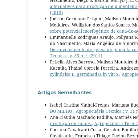
Nascimento, Diego S. Batista, Moryb J. L.
alternativos para produção de pimentei
(2013)
Joelson Germano Crispim, Mailson Monteir
Medeiros, Welligton dos Santos Soares, Ma
sobre potencial morfogênico de cana-de-
Emmanuelle Rodrigues Araújo, Pollyana Ka
do Nascimento, Maria Angélica de Amorim 
Desenvolvimento de geleia de pimenta com 
Técnica : v. 35 n. 1 (2014)
Priscila Alves Barroso, Mailson Monteiro 
Karmita Thainá Correia Ferreira, Andrezo
cylindrica L. germinadas in vitro
,
Agropec
Artigos Semelhantes
Isabel Cristina Vinhal-Freitas, Mariana B
DO MILHO
,
Agropecuária Técnica : v. 31 n
Ana Claudia Machado Padilha, Marinês No
produção de suínos
,
Agropecuária Técnica 
Caciana Cavalcanti Costa, Geraldo Bonifác
Cavalcante, Francisco Thiago Coelho Beze