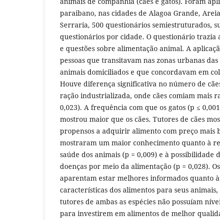
animais de companhia (cães e gatos). Foram apli
paraibano, nas cidades de Alagoa Grande, Areia,
Serraria, 500 questionários semiestruturados, 
questionários por cidade. O questionário trazia 
e questões sobre alimentação animal. A aplicaçã
pessoas que transitavam nas zonas urbanas das
animais domiciliados e que concordavam em col
Houve diferença significativa no número de cãe
ração industrializada, onde cães comiam mais ra
0,023). A frequência com que os gatos (p ≤ 0,001
mostrou maior que os cães. Tutores de cães mo
propensos a adquirir alimento com preço mais b
mostraram um maior conhecimento quanto à rel
saúde dos animais (p = 0,009) e à possibilidade
doenças por meio da alimentação (p = 0,028). Os
aparentam estar melhores informados quanto à
características dos alimentos para seus animais,
tutores de ambas as espécies não possuíam nívei
para investirem em alimentos de melhor qualid