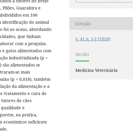
cados a tutores do brejo
 Pilões, Guarabira e
subdivididos em 100
a identificação do animal
EDIÇÃO
o foi ao acaso, abordando
 cidades, que tinham
v. 41 n. 1-2 (2020)
aborar com a pesquisa.
s e gatos alimentados com
SEÇÃO
ção industrializada (p =
) são alimentados se
Medicina Veterinária
straram-se mais
aixo (p = 0,018), também
ação da alimentação e a
 de tratamento e cura de
 tutores de cães
 qualidade e
 porém, na prática,
s econômicos suficiente
ade.