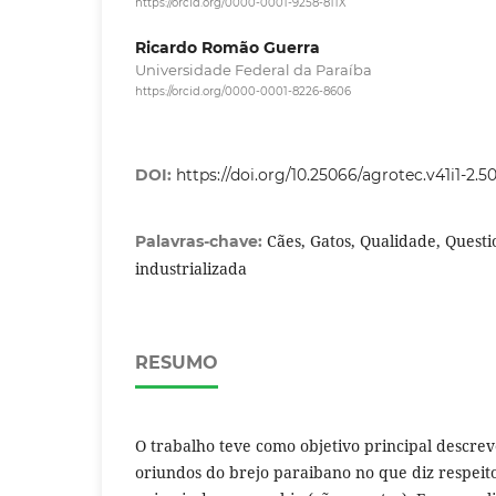
https://orcid.org/0000-0001-9258-811X
Ricardo Romão Guerra
Universidade Federal da Paraíba
https://orcid.org/0000-0001-8226-8606
DOI:
https://doi.org/10.25066/agrotec.v41i1-2.5
Cães, Gatos, Qualidade, Questi
Palavras-chave:
industrializada
RESUMO
O trabalho teve como objetivo principal descreve
oriundos do brejo paraibano no que diz respeit