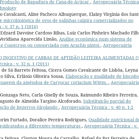
 Produção de Rapadura de Cana-de-Açúcar
,
Agropecuária Técnica 
chnology
jo Cavalcanti, Aline Pacheco Albuquerque, Elainy Virginia dos Sant
e microbiológica de ovos de galinhas caipira comercializados no
: v. 37 n. 1 (2016)
n Edzard Davoine Cardoso Ribas, Luiz Carlos Pinheiro Machado Filh
Veridiana Aparecida Limão,
Análise econômica num sistema de
e Coastcross ou consorciada com Arachis pintoi
,
Agropecuária
INGESTIVO DE CABRAS DE APTIDÃO LEITEIRA ALIMENTADAS 
nica : v. 32 n. 1 (2011)
 de Sá Barreto Feitosa, Cícera Gomes Cavalcante de Lisbôa, Leyna
 Silva, Erlânio Oliveira Sousa,
Elaboração e qualidade de biscoito
rensagem da amêndoa de Caryocar coriacium Wittm.
,
Agropecuári
Gonzaga Neto, Carla Giselly de Souza, Raimundo Ribeiro Ferreira,
 Augusto de Almeida Targino Alcoforado,
Substituição parcial do
tação de bezerros Girolando
,
Agropecuária Técnica : v. 40 n. 1-2
orim Furtado, Doralice Pereira Rodrigues,
Qualidade nutricional d
esidratados a diferentes temperaturas
,
Agropecuária Técnica : v.
a Feitosa, Clayton Moura de Carvalho, Rafael da Paz Ferreira de