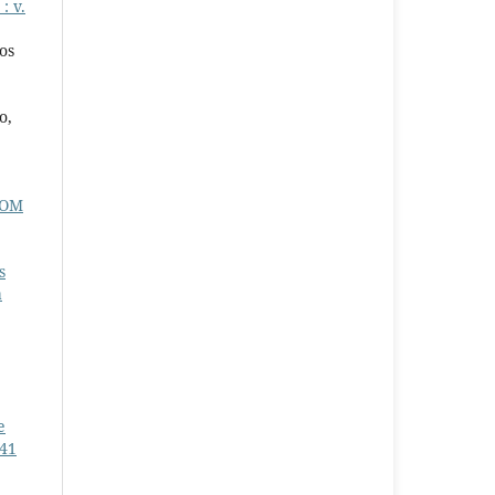
: v.
os
o,
COM
s
a
e
 41