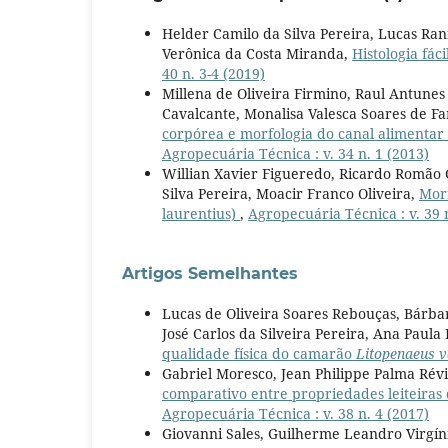
Helder Camilo da Silva Pereira, Lucas Ra
Verônica da Costa Miranda,
Histologia fáci
40 n. 3-4 (2019)
Millena de Oliveira Firmino, Raul Antunes
Cavalcante, Monalisa Valesca Soares de F
corpórea e morfologia do canal alimentar 
Agropecuária Técnica : v. 34 n. 1 (2013)
Willian Xavier Figueredo, Ricardo Romão 
Silva Pereira, Moacir Franco Oliveira,
Morf
laurentius)
,
Agropecuária Técnica : v. 39 
Artigos Semelhantes
Lucas de Oliveira Soares Rebouças, Bárbar
José Carlos da Silveira Pereira, Ana Paula 
qualidade física do camarão
Litopenaeus 
Gabriel Moresco, Jean Philippe Palma Révi
comparativo entre propriedades leiteiras
Agropecuária Técnica : v. 38 n. 4 (2017)
Giovanni Sales, Guilherme Leandro Virgí