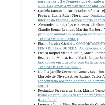
parâmetros pH e Temperatura durante a
45 n. 1-4 (2024): Agrarian Science and Te
Daniela Dantas de Farias Leite, Mônica Te
Pereira, Eliane Rolim Florentino,
Qualidad
interior da Paraíba
,
Agropecuária Técnica 
Alexandre Lenzi, Ulysses Cecato, Clarilto
Cláudio Roma, Leandro Martins Barbero, 
produção animal em pastagem exclusiva d
Técnica : v. 30 n. 1 (2009)
Ebson Pereira Cândido,
COMPORTAMENTO 
FENO DE FLOR DE SEDA
,
Agropecuária Téc
Cícera Raquel Vicente Paulo, Maria Karine
Bezerra de Moura, Isana Maria Roque Brito
tipo cookie enriquecidos com torta da p
Técnica : v. 41 n. 1-2 (2020)
Natália Jamille Germano Gomes, Severino 
Marcelo de Oliveira Alves Rufino, Carlos
concentrado por feno de tifton na alimen
(2019)
Reginaldo Ferreira da Silva, Marilia Temp
frutos da pupunheira vermelha integral d
n. 3-4 (2020)
Leonaria Luna Silva, Hernandes de Oliveir