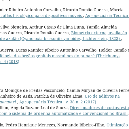
nnier Ribeiro Antonino Carvalho, Ricardo Romão Guerra, Márcia
l: atlas histológico para dispositivos móveis
,
Agropecuária Técnica :
 Silva Siqueira, Arthur Cássio de Lima Luna, Tarsila Almeida
arias Guerra, Ricardo Romão Guerra,
Biometria externa, avaliação
de azulão (Cyanoloxia brissonii cyanoides, Lichtenstein, 1823)
,
Guerra, Lucas Rannier Ribeiro Antonino Carvalho, Helder Camilo 
ologia dos órgãos genitais masculinos do punaré (Thrichomys
n. 4 (2018)
a Monique de Freitas Vasconcelo, Camila Miryan de Oliveira Ferre
Pinheiro de Assis, Patrícia de Oliveira Lima,
Uso de aditivos na
vannamei
,
Agropecuária Técnica : v. 38 n. 2 (2017)
llion, Angela Rozane Leal de Souza,
Direcionadores de custos: est
 com o sistema de ordenha automatizada e convencional no Brasil
,
nio, Pedro Henrique Menezes, Normando Ribeiro-Filho,
Otimização