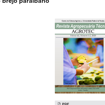
 brejo paraibano
PDF