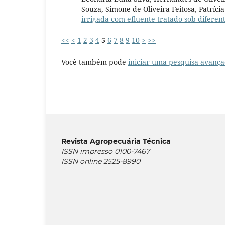
Souza, Simone de Oliveira Feitosa, Patríci
irrigada com efluente tratado sob difere
<<
<
1
2
3
4
5
6
7
8
9
10
>
>>
Você também pode
iniciar uma pesquisa avança
Revista Agropecuária Técnica
ISSN impresso 0100-7467
ISSN online 2525-8990