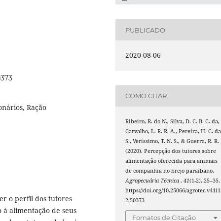
PUBLICADO
2020-08-06
0373
COMO CITAR
onários, Ração
Ribeiro, R. do N., Silva, D. C. B. C. da,
Carvalho, L. R. R. A., Pereira, H. C. d
S., Veríssimo, T. N. S., & Guerra, R. R.
(2020). Percepção dos tutores sobre
alimentação oferecida para animais
de companhia no brejo paraibano.
Agropecuária Técnica
,
41
(1-2), 25–35.
https://doi.org/10.25066/agrotec.v41i1
r o perfil dos tutores
2.50373
o à alimentação de seus
Fomatos de Citação