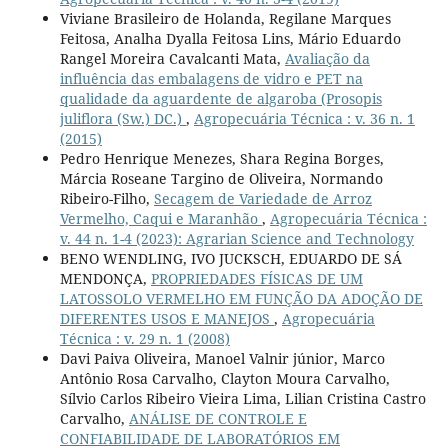
Viviane Brasileiro de Holanda, Regilane Marques
Feitosa, Analha Dyalla Feitosa Lins, Mário Eduardo
Rangel Moreira Cavalcanti Mata,
Avaliação da
influência das embalagens de vidro e PET na
qualidade da aguardente de algaroba (Prosopis
juliflora (Sw.) DC.)
,
Agropecuária Técnica : v. 36 n. 1
(2015)
Pedro Henrique Menezes, Shara Regina Borges,
Márcia Roseane Targino de Oliveira, Normando
Ribeiro-Filho,
Secagem de Variedade de Arroz
Vermelho, Caqui e Maranhão
,
Agropecuária Técnica :
v. 44 n. 1-4 (2023): Agrarian Science and Technology
BENO WENDLING, IVO JUCKSCH, EDUARDO DE SÁ
MENDONÇA,
PROPRIEDADES FÍSICAS DE UM
LATOSSOLO VERMELHO EM FUNÇÃO DA ADOÇÃO DE
DIFERENTES USOS E MANEJOS
,
Agropecuária
Técnica : v. 29 n. 1 (2008)
Davi Paiva Oliveira, Manoel Valnir júnior, Marco
Antônio Rosa Carvalho, Clayton Moura Carvalho,
Sílvio Carlos Ribeiro Vieira Lima, Lilian Cristina Castro
Carvalho,
ANÁLISE DE CONTROLE E
CONFIABILIDADE DE LABORATÓRIOS EM