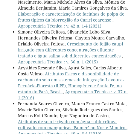
Nascimento, Maria Michele Alves da Silva, Mônica de
Almeida Benjamim, Maria Tamires Gonçalves da Silva,
Elaboração e caracterização de farinhas de polpa de
frutos típicos da biorregião do Cariri cearense
,
Agropecuária Técnica : v. 42 n. 1-4 (2021)
Simone Oliveira Feitosa, Silvaneide Lobo Silva,
Hernandes Oliveira Feitosa, Clayton Moura Carvalho,
Erialdo Oliveira Feitosa,
Crescimento do feijão caupi
irrigado com diferentes concentrações efluente
tratado e água salina sob diferentes concentrações
,
Agropecuária Técnica : v. 36 n. 1 (2015)
Arystides Resende Silva, Agust Sales, Carlos Alberto
Costa Veloso,
Atributos físicos e disponibilidade de
carbono do solo em sistemas de integração Lavoura-
Pecuária-Floresta (iLPF), Homogêneo e Santa Fé, no
estado do Pará, Brasil
,
Agropecuária Técnica : v. 37 n.
1 (2016)
Fernanda Soares Oliveira, Mauro Franco Castro Mota,
Moacir Brito Oliveira, Silvânio Rodrigues dos Santos,
Marcos Koiti Kondo, Igor Nogueira de Castro,
Atributos de solo irrigado com água subterrânea
cultivado com mangueiras ‘Palmer’ no Norte Mineiro
,
Agropecuária Técnica : v. 40 n. 3-4 (2019)