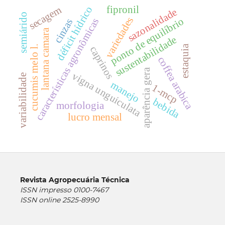
fipronil
secagem
déficit hídrico
sazonalidade
semiárido
variedades
ponto de equilíbrio
características agronômicas
cinzas
lantana camara
sustentabilidade
estaquia
cucumis melo l.
caprinos
coffea arabica
aparência gera
vigna unguiculata
variabilidade
manejo
1-mcp
bebida
morfologia
lucro mensal
Revista Agropecuária Técnica
ISSN impresso 0100-7467
ISSN online 2525-8990