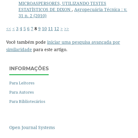
MICROASPERSORES, UTILIZANDO TESTES
ESTATÍSTICOS DE DIXON
,
Agropecuária Técnica : v.
31 n. 2 (2010)
<<
<
3
4
5
6
7
8
9
10
11
12
>
>>
Você também pode
iniciar uma pesquisa avançada por
similaridade
para este artigo.
INFORMAÇÕES
Para Leitores
Para Autores
Para Bibliotecários
Open Journal Systems