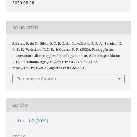
2020-08-06
COMO CITAR
Ribeiro, R. do N., Silva, D. C. B. C. da, Carvalho, L. R. R. A., Pereira, H.
C. da S., Veríssimo, T. N. S., & Guerra, R. R. (2020). Percepção dos
tutores sobre alimentação oferecida para animais de companhia no
brejo paraibano.
Agropecuária Técnica
,
41
(1-2), 25–35.
https://doi.org/10.25066/agrotec.v41i1-2.50373
Fomatos de Citação
EDIÇÃO
v. 41 n. 1-2 (2020)
SEÇÃO