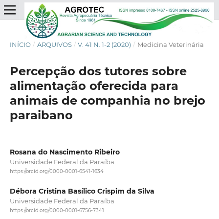
INÍCIO
/
ARQUIVOS
/
V. 41 N. 1-2 (2020)
/
Medicina Veterinária
Percepção dos tutores sobre
alimentação oferecida para
animais de companhia no brejo
paraibano
Rosana do Nascimento Ribeiro
Universidade Federal da Paraíba
https://orcid.org/0000-0001-6541-1634
Débora Cristina Basílico Crispim da Silva
Universidade Federal da Paraíba
https://orcid.org/0000-0001-6756-7341