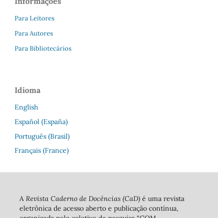
Informações
Para Leitores
Para Autores
Para Bibliotecários
Idioma
English
Español (España)
Português (Brasil)
Français (France)
A
Revista Caderno de Docências (CaD)
é uma revista
eletrônica de acesso aberto e publicação contínua,