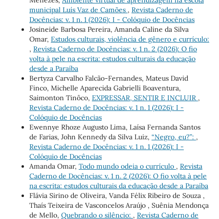
Menezes,
Ambiente virtual de aprendizagem na escola
municipal Luís Vaz de Camões
,
Revista Caderno de
Docências: v. 1 n. 1 (2026): I - Colóquio de Docências
Josineide Barbosa Pereira, Amanda Caline da Silva
Omar,
Estudos culturais, violência de gênero e currículo:
,
Revista Caderno de Docências: v. 1 n. 2 (2026): O fio
volta à pele na escrita: estudos culturais da educação
desde a Paraíba
Bertyza Carvalho Falcão-Fernandes, Mateus David
Finco, Michelle Aparecida Gabrielli Boaventura,
Saimonton Tinôco,
EXPRESSAR, SENTIR E INCLUIR
,
Revista Caderno de Docências: v. 1 n. 1 (2026): I -
Colóquio de Docências
Ewennye Rhoze Augusto Lima, Laísa Fernanda Santos
de Farias, John Kennedy da Silva Luiz,
“Negro, eu?”:
,
Revista Caderno de Docências: v. 1 n. 1 (2026): I -
Colóquio de Docências
Amanda Omar,
Todo mundo odeia o currículo
,
Revista
Caderno de Docências: v. 1 n. 2 (2026): O fio volta à pele
na escrita: estudos culturais da educação desde a Paraíba
Flávia Sirino de Oliveira, Vanda Félix Ribeiro de Souza ,
Thaís Teixeira de Vasconcelos Araújo , Suênia Mendonça
de Mello,
Quebrando o silêncio:
,
Revista Caderno de