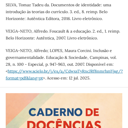
SILVA, Tomaz Tadeu da. Documentos de identidade: uma
introdução às teorias do currículo. 3. ed., 8. reimp. Belo
Horizonte: Autêntica Editora, 2016. Livro eletrônico.
VEIGA-NETO, Alfredo. Foucault & a educação. 2. ed., 1. reimp.
Belo Horizonte: Autêntica, 2007. Livro eletrônico.
VEIGA-NETO, Alfredo; LOPES, Maura Corcini. Inclusão e
governamentalidade. Educação & Sociedade, Campinas, vol.
28, n. 100 - Especial, p. 947-963, out. 2007. Disponível em:
<
https://www.scielo.br/j/es/a/CdwxsTyRncJRf8nmrhmYjsg/?
format=pdf&lang=pt
>. Acesso em: 12 jul. 2025.