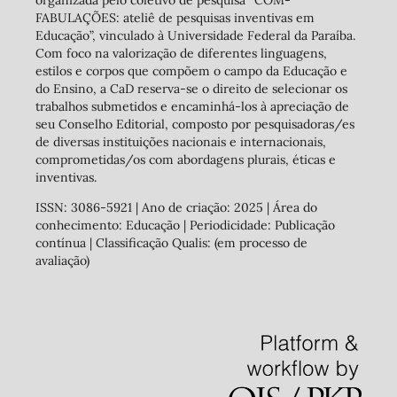
organizada pelo coletivo de pesquisa “COM-
FABULAÇÕES: ateliê de pesquisas inventivas em
Educação”, vinculado à Universidade Federal da Paraíba.
Com foco na valorização de diferentes linguagens,
estilos e corpos que compõem o campo da Educação e
do Ensino, a CaD reserva-se o direito de selecionar os
trabalhos submetidos e encaminhá-los à apreciação de
seu Conselho Editorial, composto por pesquisadoras/es
de diversas instituições nacionais e internacionais,
comprometidas/os com abordagens plurais, éticas e
inventivas.
ISSN: 3086-5921 | Ano de criação: 2025 | Área do
conhecimento: Educação | Periodicidade: Publicação
contínua | Classificação Qualis: (em processo de
avaliação)