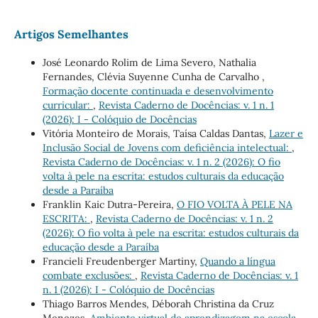
Artigos Semelhantes
José Leonardo Rolim de Lima Severo, Nathalia
Fernandes, Clévia Suyenne Cunha de Carvalho ,
Formação docente continuada e desenvolvimento
curricular:
,
Revista Caderno de Docências: v. 1 n. 1
(2026): I - Colóquio de Docências
Vitória Monteiro de Morais, Taísa Caldas Dantas,
Lazer e
Inclusão Social de Jovens com deficiência intelectual:
,
Revista Caderno de Docências: v. 1 n. 2 (2026): O fio
volta à pele na escrita: estudos culturais da educação
desde a Paraíba
Franklin Kaic Dutra-Pereira,
O FIO VOLTA À PELE NA
ESCRITA:
,
Revista Caderno de Docências: v. 1 n. 2
(2026): O fio volta à pele na escrita: estudos culturais da
educação desde a Paraíba
Francieli Freudenberger Martiny,
Quando a língua
combate exclusões:
,
Revista Caderno de Docências: v. 1
n. 1 (2026): I - Colóquio de Docências
Thiago Barros Mendes, Déborah Christina da Cruz