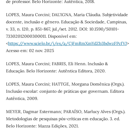
de professor. Belo Horizonte: Autêntica, 2018.
LOPES, Maura Corcini; DAL'IGNA, Maria Cláudia. Subjetividade
docente, inclusão e gênero. Educação & Sociedade, Campinas,
v. 33, n. 120, p. 851-867, jul./set. 2012. DOI: 10.1590/S0101-
73302012000300011. Disponível em:
<
https://www.scielo.br/j/es/a/CjFmRmXmYdZb3bdwzFPcfVJ
>
Acesso em: 02 nov. 2025
LOPES, Maura Corcini; FABRIS, Eli Henn. Inclusão &
Educação. Belo Horizonte: Autêntica Editora, 2020.
LOPES, Maura Corcini; HATTGE, Morgana Domênica (Orgs.).
Inclusão escolar: conjunto de práticas que governam. Editora
Autêntica, 2009.
MEYER, Dagmar Estermann; PARAÍSO, Marlucy Alves (Orgs.).
Metodologias de pesquisas pós-críticas em educação. 3. ed.
Belo Horizonte: Mazza Edições, 2021.