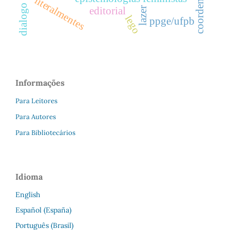
literalmentes
editorial
lazer
lego
ppge/ufpb
Informações
Para Leitores
Para Autores
Para Bibliotecários
Idioma
English
Español (España)
Português (Brasil)