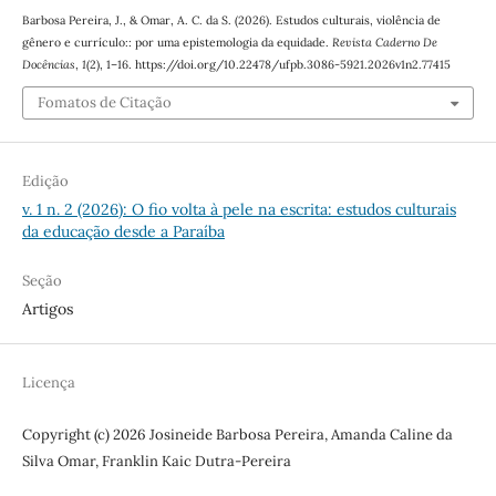
Barbosa Pereira, J., & Omar, A. C. da S. (2026). Estudos culturais, violência de
gênero e currículo:: por uma epistemologia da equidade.
Revista Caderno De
Docências
,
1
(2), 1–16. https://doi.org/10.22478/ufpb.3086-5921.2026v1n2.77415
Fomatos de Citação
Edição
v. 1 n. 2 (2026): O fio volta à pele na escrita: estudos culturais
da educação desde a Paraíba
Seção
Artigos
Licença
Copyright (c) 2026 Josineide Barbosa Pereira, Amanda Caline da
Silva Omar, Franklin Kaic Dutra-Pereira