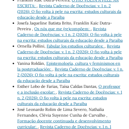
ESCRITA:
,
Revista Caderno de Docências: v. 1 n. 2
(2026): O fio volta à pele na escrita: estudos culturais da
educação desde a Paraíba
Josefa Jaqueline Batista Brito, Franklin Kaic Dutra-
Pereira ,
Os nós que me (re)compõem:
,
Revista
Caderno de Docências: v. 1 n. 2 (2026): O fio volta à pele
na escrita: estudos culturais da educação desde a Paraíba
Ornella Pollini,
Fabular los estudios culturales:
,
Revista
Caderno de Docências: v. 1 n. 2 (2026): O fio volta à pele
na escrita: estudos culturais da educação desde a Paraíba
Yanina Roldán,
Epistemología, cultura y feminismos en
la postgraduación:
,
Revista Caderno de Docências: v. 1 n.
2 (2026): O fio volta à pele na escrita: estudos culturais
da educação desde a Paraíba
Esther Lobo de Farias, Taísa Caldas Dantas,
O professor
e a inclusão escolar:
,
Revista Caderno de Docências: v. 1
n. 2 (2026): O fio volta à pele na escrita: estudos
culturais da educação desde a Paraíba
José Leonardo Rolim de Lima Severo, Nathalia
Fernandes, Clévia Suyenne Cunha de Carvalho ,
Formação docente continuada e desenvolvimento
curricular:
,
Revista Caderno de Docências: v. 1 n. 1