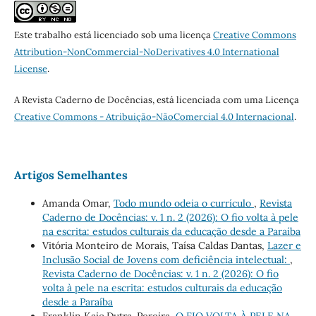
Este trabalho está licenciado sob uma licença
Creative Commons
Attribution-NonCommercial-NoDerivatives 4.0 International
License
.
A Revista Caderno de Docências, está licenciada com uma Licença
Creative Commons - Atribuição-NãoComercial 4.0 Internacional
.
Artigos Semelhantes
Amanda Omar,
Todo mundo odeia o currículo
,
Revista
Caderno de Docências: v. 1 n. 2 (2026): O fio volta à pele
na escrita: estudos culturais da educação desde a Paraíba
Vitória Monteiro de Morais, Taísa Caldas Dantas,
Lazer e
Inclusão Social de Jovens com deficiência intelectual:
,
Revista Caderno de Docências: v. 1 n. 2 (2026): O fio
volta à pele na escrita: estudos culturais da educação
desde a Paraíba
Franklin Kaic Dutra-Pereira,
O FIO VOLTA À PELE NA