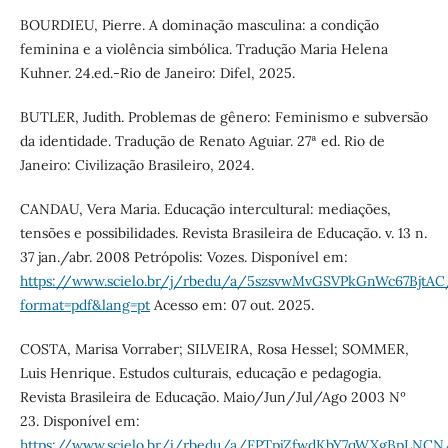
BOURDIEU, Pierre. A dominação masculina: a condição
feminina e a violência simbólica. Tradução Maria Helena
Kuhner. 24.ed.-Rio de Janeiro: Difel, 2025.
BUTLER, Judith. Problemas de gênero: Feminismo e subversão
da identidade. Tradução de Renato Aguiar. 27ª ed. Rio de
Janeiro: Civilização Brasileiro, 2024.
CANDAU, Vera Maria. Educação intercultural: mediações,
tensões e possibilidades. Revista Brasileira de Educação. v. 13 n.
37 jan./abr. 2008 Petrópolis: Vozes. Disponível em:
https://www.scielo.br/j/rbedu/a/5szsvwMvGSVPkGnWc67BjtAC
format=pdf&lang=pt
Acesso em: 07 out. 2025.
COSTA, Marisa Vorraber; SILVEIRA, Rosa Hessel; SOMMER,
Luis Henrique. Estudos culturais, educação e pedagogia.
Revista Brasileira de Educação. Maio/Jun/Jul/Ago 2003 Nº
23. Disponível em:
https://www.scielo.br/j/rbedu/a/FPTpjZfwdKbY7qWXgBpLNCN