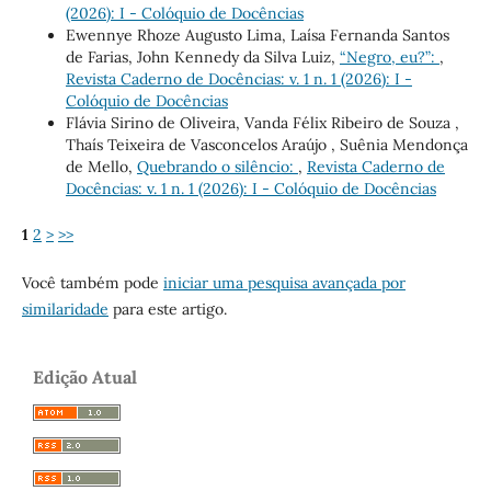
(2026): I - Colóquio de Docências
Ewennye Rhoze Augusto Lima, Laísa Fernanda Santos
de Farias, John Kennedy da Silva Luiz,
“Negro, eu?”:
,
Revista Caderno de Docências: v. 1 n. 1 (2026): I -
Colóquio de Docências
Flávia Sirino de Oliveira, Vanda Félix Ribeiro de Souza ,
Thaís Teixeira de Vasconcelos Araújo , Suênia Mendonça
de Mello,
Quebrando o silêncio:
,
Revista Caderno de
Docências: v. 1 n. 1 (2026): I - Colóquio de Docências
1
2
>
>>
Você também pode
iniciar uma pesquisa avançada por
similaridade
para este artigo.
Edição Atual