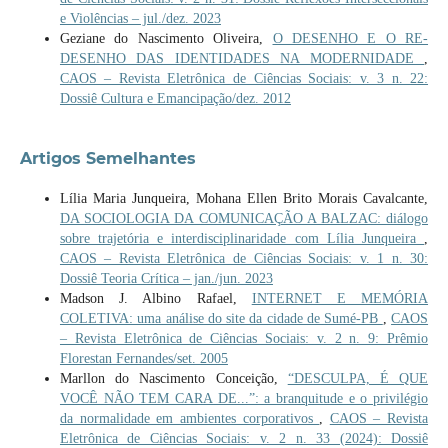
e Violências – jul./dez. 2023
Geziane do Nascimento Oliveira,
O DESENHO E O RE-
DESENHO DAS IDENTIDADES NA MODERNIDADE
,
CAOS – Revista Eletrônica de Ciências Sociais: v. 3 n. 22:
Dossiê Cultura e Emancipação/dez. 2012
Artigos Semelhantes
Lília Maria Junqueira, Mohana Ellen Brito Morais Cavalcante,
DA SOCIOLOGIA DA COMUNICAÇÃO A BALZAC: diálogo
sobre trajetória e interdisciplinaridade com Lília Junqueira
,
CAOS – Revista Eletrônica de Ciências Sociais: v. 1 n. 30:
Dossiê Teoria Crítica – jan./jun. 2023
Madson J. Albino Rafael,
INTERNET E MEMÓRIA
COLETIVA: uma análise do site da cidade de Sumé-PB
,
CAOS
– Revista Eletrônica de Ciências Sociais: v. 2 n. 9: Prêmio
Florestan Fernandes/set. 2005
Marllon do Nascimento Conceição,
“DESCULPA, É QUE
VOCÊ NÃO TEM CARA DE...”: a branquitude e o privilégio
da normalidade em ambientes corporativos
,
CAOS – Revista
Eletrônica de Ciências Sociais: v. 2 n. 33 (2024): Dossiê