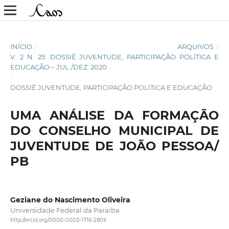
INÍCIO
/
ARQUIVOS
/
V. 2 N. 25: DOSSIÊ JUVENTUDE, PARTICIPAÇÃO POLÍTICA E
EDUCAÇÃO – JUL./DEZ. 2020
/
DOSSIÊ JUVENTUDE, PARTICIPAÇÃO POLÍTICA E EDUCAÇÃO
UMA ANÁLISE DA FORMAÇÃO
DO CONSELHO MUNICIPAL DE
JUVENTUDE DE JOÃO PESSOA/
PB
Geziane do Nascimento Oliveira
Universidade Federal da Paraíba
http://orcid.org/0000-0003-1716-280X