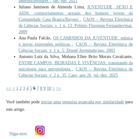
interdisciplinares – jan./jun. 2021
Juliano Jamisson de Almeida Lima,
JUVENTUDE, SEXO E
AIDS: comportamentos sexuais dos homens jovens da
Comunidade Casa Branca/Bayeux
,
CAOS – Revista Eletrônica
de Ciências Sociais: v. 1 n. 13: Prêmio Florestan Fernandes/mar.
2009
Ana Paula Falcão,
OS CAMINHOS DA JUVENTUDE: música
e novas expressões políticas
,
CAOS – Revista Eletrônica de
Ciências Sociais: v. 1 n. 5: Dossiê Juventude/ago. 2003
Antonio Luiz da Silva, Mohana Ellen Brito Morais Cavalcante,
ENTRE CAMPOS, BEIRADAS E VIVÊNCIAS: transitando da
psicologia para antropologia
,
CAOS – Revista Eletrônica de
Ciências Sociais: v. 2 n. 35: Caos, ano 26, jul./dez. 2025
<<
<
1
2
3
4
5
6
7
8
9
10
>
>>
Você também pode
iniciar uma pesquisa avançada por similaridade
para
este artigo.
Siga-nos: