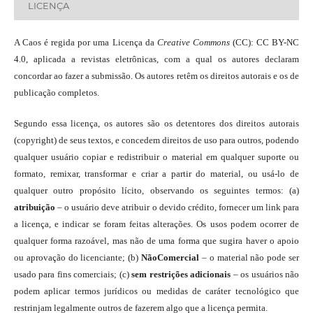
LICENÇA
A Caos é regida por uma Licença da
Creative Commons
(CC): CC BY-NC
4.0, aplicada a revistas eletrônicas, com a qual os autores declaram
concordar ao fazer a submissão. Os autores retêm os direitos autorais e os de
publicação completos.
Segundo essa licença, os autores são os detentores dos direitos autorais
(copyright) de seus textos, e concedem direitos de uso para outros, podendo
qualquer usuário copiar e redistribuir o material em qualquer suporte ou
formato, remixar, transformar e criar a partir do material, ou usá-lo de
qualquer outro propósito lícito, observando os seguintes termos: (a)
atribuição
– o usuário deve atribuir o devido crédito, fornecer um link para
a licença, e indicar se foram feitas alterações. Os usos podem ocorrer de
qualquer forma razoável, mas não de uma forma que sugira haver o apoio
ou aprovação do licenciante; (b)
NãoComercial
– o material não pode ser
usado para fins comerciais; (c)
sem restrições adicionais
– os usuários não
podem aplicar termos jurídicos ou medidas de caráter tecnológico que
restrinjam legalmente outros de fazerem algo que a licença permita.