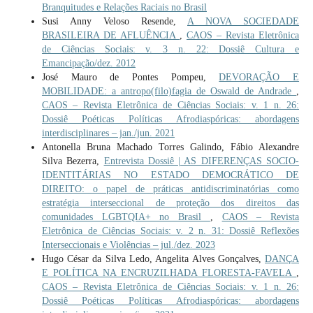
Branquitudes e Relações Raciais no Brasil
Susi Anny Veloso Resende,
A NOVA SOCIEDADE
BRASILEIRA DE AFLUÊNCIA
,
CAOS – Revista Eletrônica
de Ciências Sociais: v. 3 n. 22: Dossiê Cultura e
Emancipação/dez. 2012
José Mauro de Pontes Pompeu,
DEVORAÇÃO E
MOBILIDADE: a antropo(filo)fagia de Oswald de Andrade
,
CAOS – Revista Eletrônica de Ciências Sociais: v. 1 n. 26:
Dossiê Poéticas Políticas Afrodiaspóricas: abordagens
interdisciplinares – jan./jun. 2021
Antonella Bruna Machado Torres Galindo, Fábio Alexandre
Silva Bezerra,
Entrevista Dossiê | AS DIFERENÇAS SOCIO-
IDENTITÁRIAS NO ESTADO DEMOCRÁTICO DE
DIREITO: o papel de práticas antidiscriminatórias como
estratégia interseccional de proteção dos direitos das
comunidades LGBTQIA+ no Brasil
,
CAOS – Revista
Eletrônica de Ciências Sociais: v. 2 n. 31: Dossiê Reflexões
Interseccionais e Violências – jul./dez. 2023
Hugo César da Silva Ledo, Angelita Alves Gonçalves,
DANÇA
E POLÍTICA NA ENCRUZILHADA FLORESTA-FAVELA
,
CAOS – Revista Eletrônica de Ciências Sociais: v. 1 n. 26:
Dossiê Poéticas Políticas Afrodiaspóricas: abordagens