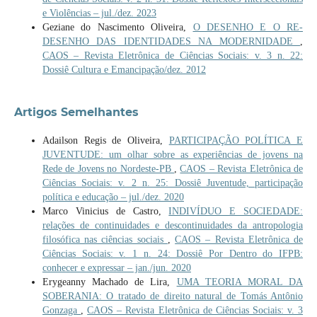
e Violências – jul./dez. 2023
Geziane do Nascimento Oliveira,
O DESENHO E O RE-
DESENHO DAS IDENTIDADES NA MODERNIDADE
,
CAOS – Revista Eletrônica de Ciências Sociais: v. 3 n. 22:
Dossiê Cultura e Emancipação/dez. 2012
Artigos Semelhantes
Adailson Regis de Oliveira,
PARTICIPAÇÃO POLÍTICA E
JUVENTUDE: um olhar sobre as experiências de jovens na
Rede de Jovens no Nordeste-PB
,
CAOS – Revista Eletrônica de
Ciências Sociais: v. 2 n. 25: Dossiê Juventude, participação
política e educação – jul./dez. 2020
Marco Vinicius de Castro,
INDIVÍDUO E SOCIEDADE:
relações de continuidades e descontinuidades da antropologia
filosófica nas ciências sociais
,
CAOS – Revista Eletrônica de
Ciências Sociais: v. 1 n. 24: Dossiê Por Dentro do IFPB:
conhecer e expressar – jan./jun. 2020
Erygeanny Machado de Lira,
UMA TEORIA MORAL DA
SOBERANIA: O tratado de direito natural de Tomás Antônio
Gonzaga
,
CAOS – Revista Eletrônica de Ciências Sociais: v. 3