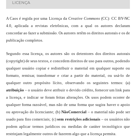
LICENÇA
A Caos é regida por uma Licença da
Creative Commons
(CC): CC BY-NC
4.0, aplicada a revistas eletrônicas, com a qual os autores declaram
concordar ao fazer a submissão. Os autores retêm os direitos autorais e os de
publicação completos.
Segundo essa licença, os autores são os detentores dos direitos autorais
(copyright) de seus textos, e concedem direitos de uso para outros, podendo
qualquer usuário copiar e redistribuir o material em qualquer suporte ou
formato, remixar, transformar e criar a partir do material, ou usá-lo de
qualquer outro propósito lícito, observando os seguintes termos: (a)
atribuição
– o usuário deve atribuir o devido crédito, fornecer um link para
a licença, e indicar se foram feitas alterações. Os usos podem ocorrer de
qualquer forma razoável, mas não de uma forma que sugira haver o apoio
ou aprovação do licenciante; (b)
NãoComercial
– o material não pode ser
usado para fins comerciais; (c)
sem restrições adicionais
– os usuários não
podem aplicar termos jurídicos ou medidas de caráter tecnológico que
restrinjam legalmente outros de fazerem algo que a licença permita.