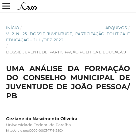
INÍCIO
/
ARQUIVOS
/
V. 2 N. 25: DOSSIÊ JUVENTUDE, PARTICIPAÇÃO POLÍTICA E
EDUCAÇÃO – JUL./DEZ. 2020
/
DOSSIÊ JUVENTUDE, PARTICIPAÇÃO POLÍTICA E EDUCAÇÃO
UMA ANÁLISE DA FORMAÇÃO
DO CONSELHO MUNICIPAL DE
JUVENTUDE DE JOÃO PESSOA/
PB
Geziane do Nascimento Oliveira
Universidade Federal da Paraíba
http://orcid.org/0000-0003-1716-280X