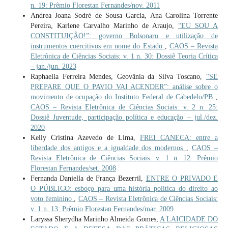
n. 19: Prêmio Florestan Fernandes/nov. 2011
Andrea Joana Sodré de Sousa Garcia, Ana Carolina Torrente
Pereira, Karlene Carvalho Marinho de Araujo,
“EU SOU A
CONSTITUIÇÃO!”: governo Bolsonaro e utilização de
instrumentos coercitivos em nome do Estado
,
CAOS – Revista
Eletrônica de Ciências Sociais: v. 1 n. 30: Dossiê Teoria Crítica
– jan./jun. 2023
Raphaella Ferreira Mendes, Geovânia da Silva Toscano,
“SE
PREPARE QUE O PAVIO VAI ACENDER”: análise sobre o
movimento de ocupação do Instituto Federal de Cabedelo/PB
,
CAOS – Revista Eletrônica de Ciências Sociais: v. 2 n. 25:
Dossiê Juventude, participação política e educação – jul./dez.
2020
Kelly Cristina Azevedo de Lima,
FREI CANECA: entre a
liberdade dos antigos e a igualdade dos modernos
,
CAOS –
Revista Eletrônica de Ciências Sociais: v. 1 n. 12: Prêmio
Florestan Fernandes/set. 2008
Fernanda Daniella de França Bezerril,
ENTRE O PRIVADO E
O PÚBLICO: esboço para uma história política do direito ao
voto feminino
,
CAOS – Revista Eletrônica de Ciências Sociais:
v. 1 n. 13: Prêmio Florestan Fernandes/mar. 2009
Laryssa Sherydha Marinho Almeida Gomes,
A LAICIDADE DO