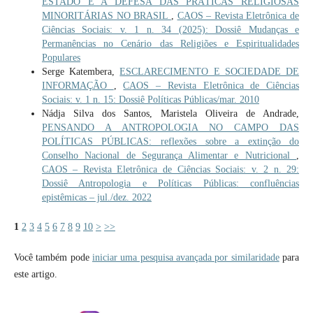
ESTADO E A DEFESA DAS PRÁTICAS RELIGIOSAS
MINORITÁRIAS NO BRASIL
,
CAOS – Revista Eletrônica de
Ciências Sociais: v. 1 n. 34 (2025): Dossiê Mudanças e
Permanências no Cenário das Religiões e Espiritualidades
Populares
Serge Katembera,
ESCLARECIMENTO E SOCIEDADE DE
INFORMAÇÃO
,
CAOS – Revista Eletrônica de Ciências
Sociais: v. 1 n. 15: Dossiê Políticas Públicas/mar. 2010
Nádja Silva dos Santos, Maristela Oliveira de Andrade,
PENSANDO A ANTROPOLOGIA NO CAMPO DAS
POLÍTICAS PÚBLICAS: reflexões sobre a extinção do
Conselho Nacional de Segurança Alimentar e Nutricional
,
CAOS – Revista Eletrônica de Ciências Sociais: v. 2 n. 29:
Dossiê Antropologia e Políticas Públicas: confluências
epistêmicas – jul./dez. 2022
1
2
3
4
5
6
7
8
9
10
>
>>
Você também pode
iniciar uma pesquisa avançada por similaridade
para
este artigo.