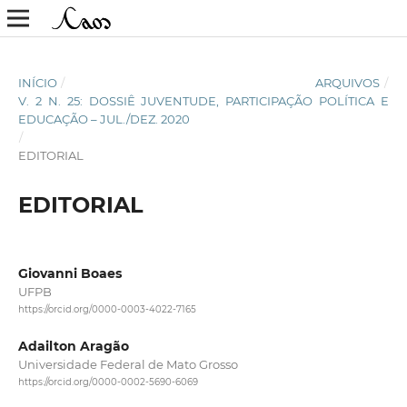
INÍCIO
/
ARQUIVOS
/
V. 2 N. 25: DOSSIÊ JUVENTUDE, PARTICIPAÇÃO POLÍTICA E
EDUCAÇÃO – JUL./DEZ. 2020
/
EDITORIAL
EDITORIAL
Giovanni Boaes
UFPB
https://orcid.org/0000-0003-4022-7165
Adailton Aragão
Universidade Federal de Mato Grosso
https://orcid.org/0000-0002-5690-6069