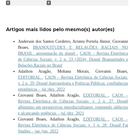
0
0
Artigos mais lidos pelo mesmo(s) autor(es)
Anderson dos Santos Cordeiro, Aristeu Portela Júnior, Giovanni
Boaes,
BRANQUITUDES E RELAÇÕES RACIAIS NO
BRASIL: apresentação do dossiê
,
CAOS – Revista Eletrônica
de Ciências Sociais: v. 2 n. 33 (2024): Dossiê Branquitudes e
Relações Raciais no Brasil
Adailton Aragão, Mohana Morais, Giovanni Boaes,
EDITORIAL
,
CAOS – Revista Eletrônica de Ciências Sociais:
v. 2 n. 29: Dossiê Antropologia e Políticas Públicas: confluências
epistêmicas – jul./dez. 2022
Giovanni Boaes, Adailton Aragão,
EDITORIAL
,
CAOS –
Revista Eletrônica de Ciências Sociais: v. 2 n. 27: Dossiê
albinismo em perspectivas interdisciplinares: rompendo silêncios
e alcançando potências – jul./dez. 2021
Giovanni Boaes, Adailton Aragão,
EDITORIAL
,
CAOS –
Revista Eletrônica de Ciências Sociais: v. 1 n. 28: Dossiê Fat
Studies – jan./jun. 2022