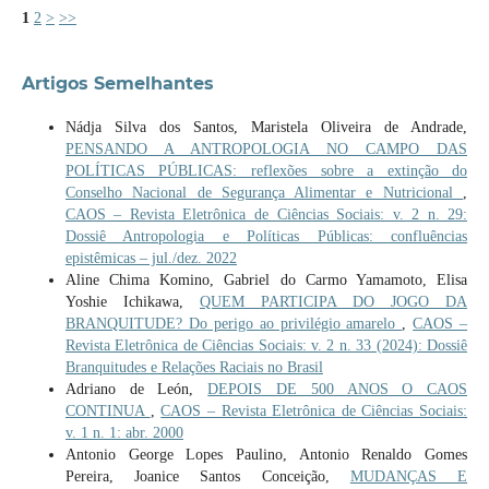
1
2
>
>>
Artigos Semelhantes
Nádja Silva dos Santos, Maristela Oliveira de Andrade,
PENSANDO A ANTROPOLOGIA NO CAMPO DAS
POLÍTICAS PÚBLICAS: reflexões sobre a extinção do
Conselho Nacional de Segurança Alimentar e Nutricional
,
CAOS – Revista Eletrônica de Ciências Sociais: v. 2 n. 29:
Dossiê Antropologia e Políticas Públicas: confluências
epistêmicas – jul./dez. 2022
Aline Chima Komino, Gabriel do Carmo Yamamoto, Elisa
Yoshie Ichikawa,
QUEM PARTICIPA DO JOGO DA
BRANQUITUDE? Do perigo ao privilégio amarelo
,
CAOS –
Revista Eletrônica de Ciências Sociais: v. 2 n. 33 (2024): Dossiê
Branquitudes e Relações Raciais no Brasil
Adriano de León,
DEPOIS DE 500 ANOS O CAOS
CONTINUA
,
CAOS – Revista Eletrônica de Ciências Sociais:
v. 1 n. 1: abr. 2000
Antonio George Lopes Paulino, Antonio Renaldo Gomes
Pereira, Joanice Santos Conceição,
MUDANÇAS E