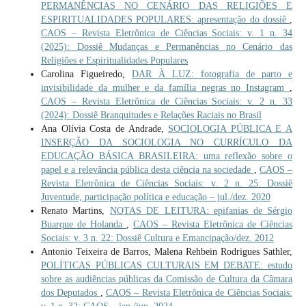
PERMANÊNCIAS NO CENÁRIO DAS RELIGIÕES E
ESPIRITUALIDADES POPULARES: apresentação do dossiê
,
CAOS – Revista Eletrônica de Ciências Sociais: v. 1 n. 34
(2025): Dossiê Mudanças e Permanências no Cenário das
Religiões e Espiritualidades Populares
Carolina Figueiredo,
DAR À LUZ: fotografia de parto e
invisibilidade da mulher e da família negras no Instagram
,
CAOS – Revista Eletrônica de Ciências Sociais: v. 2 n. 33
(2024): Dossiê Branquitudes e Relações Raciais no Brasil
Ana Olívia Costa de Andrade,
SOCIOLOGIA PÚBLICA E A
INSERÇÃO DA SOCIOLOGIA NO CURRÍCULO DA
EDUCAÇÃO BÁSICA BRASILEIRA: uma reflexão sobre o
papel e a relevância pública desta ciência na sociedade
,
CAOS –
Revista Eletrônica de Ciências Sociais: v. 2 n. 25: Dossiê
Juventude, participação política e educação – jul./dez. 2020
Renato Martins,
NOTAS DE LEITURA: epifanias de Sérgio
Buarque de Holanda
,
CAOS – Revista Eletrônica de Ciências
Sociais: v. 3 n. 22: Dossiê Cultura e Emancipação/dez. 2012
Antonio Teixeira de Barros, Malena Rehbein Rodrigues Sathler,
POLÍTICAS PÚBLICAS CULTURAIS EM DEBATE: estudo
sobre as audiências públicas da Comissão de Cultura da Câmara
dos Deputados
,
CAOS – Revista Eletrônica de Ciências Sociais: