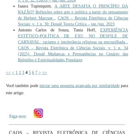
v. 1 n. 32: CAOS – jan./jun. 2024
Isaura Tupiniquim,
A ARTE DESAFIA O PRINCÍPIO DA
RAZÃO? Reflexões sobre arte e política a partir do pensamento
de Herbert Marcuse
,
CAOS – Revista Eletrônica de Ciências
Sociais: v. 1 n. 30: Dossiê Teoria Crítica – jan./jun. 2023
Antonio Carlos de Souza, Tania Hoff,
EXPERIÊNCIA
ESTÉTICO-POLÍTICA DE EXU NO DESFILE DE
CARNAVAL: racismo e intolerância religiosa na encruzilhada
,
CAOS – Revista Eletrônica de Ciências Sociais: v. 1 n. 34
(2025): Dossiê Mudanças e Permanências no Cenário das
Religiões e Espiritualidades Populares
<<
<
1
2
3
4
5
6
7
>
>>
Você também pode
iniciar uma pesquisa avançada por similaridade
para
este artigo.
Siga-nos:
CAOS – REVISTA ELETRÔNICA DE CIÊNCIAS