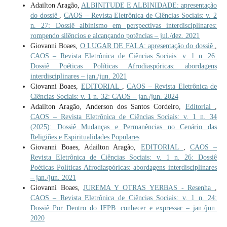
Adailton Aragão,
ALBINITUDE E ALBINIDADE: apresentação
do dossiê
,
CAOS – Revista Eletrônica de Ciências Sociais: v. 2
n. 27: Dossiê albinismo em perspectivas interdisciplinares:
rompendo silêncios e alcançando potências – jul./dez. 2021
Giovanni Boaes,
O LUGAR DE FALA: apresentação do dossiê
,
CAOS – Revista Eletrônica de Ciências Sociais: v. 1 n. 26:
Dossiê Poéticas Políticas Afrodiaspóricas: abordagens
interdisciplinares – jan./jun. 2021
Giovanni Boaes,
EDITORIAL
,
CAOS – Revista Eletrônica de
Ciências Sociais: v. 1 n. 32: CAOS – jan./jun. 2024
Adailton Aragão, Anderson dos Santos Cordeiro,
Editorial
,
CAOS – Revista Eletrônica de Ciências Sociais: v. 1 n. 34
(2025): Dossiê Mudanças e Permanências no Cenário das
Religiões e Espiritualidades Populares
Giovanni Boaes, Adailton Aragão,
EDITORIAL
,
CAOS –
Revista Eletrônica de Ciências Sociais: v. 1 n. 26: Dossiê
Poéticas Políticas Afrodiaspóricas: abordagens interdisciplinares
– jan./jun. 2021
Giovanni Boaes,
JUREMA Y OTRAS YERBAS - Resenha
,
CAOS – Revista Eletrônica de Ciências Sociais: v. 1 n. 24:
Dossiê Por Dentro do IFPB: conhecer e expressar – jan./jun.
2020