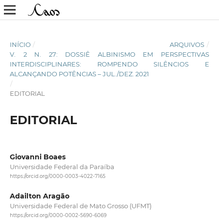
INÍCIO
/
ARQUIVOS
/
V. 2 N. 27: DOSSIÊ ALBINISMO EM PERSPECTIVAS
INTERDISCIPLINARES: ROMPENDO SILÊNCIOS E
ALCANÇANDO POTÊNCIAS – JUL./DEZ. 2021
/
EDITORIAL
EDITORIAL
Giovanni Boaes
Universidade Federal da Paraíba
https://orcid.org/0000-0003-4022-7165
Adailton Aragão
Universidade Federal de Mato Grosso (UFMT)
https://orcid.org/0000-0002-5690-6069