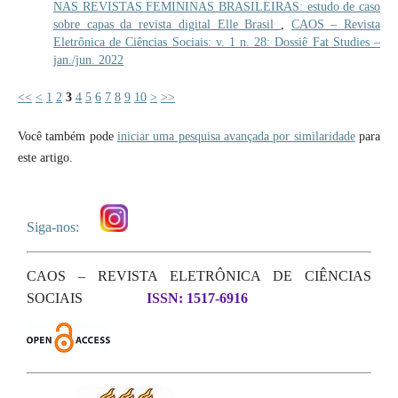
NAS REVISTAS FEMININAS BRASILEIRAS: estudo de caso
sobre capas da revista digital Elle Brasil
,
CAOS – Revista
Eletrônica de Ciências Sociais: v. 1 n. 28: Dossiê Fat Studies –
jan./jun. 2022
<<
<
1
2
3
4
5
6
7
8
9
10
>
>>
Você também pode
iniciar uma pesquisa avançada por similaridade
para
este artigo.
Siga-nos:
CAOS – REVISTA ELETRÔNICA DE CIÊNCIAS
SOCIAIS
ISSN: 1517-6916