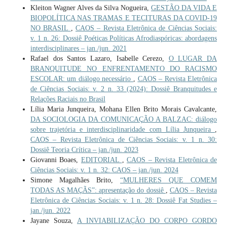
Kleiton Wagner Alves da Silva Nogueira,
GESTÃO DA VIDA E
BIOPOLÍTICA NAS TRAMAS E TECITURAS DA COVID-19
NO BRASIL
,
CAOS – Revista Eletrônica de Ciências Sociais:
v. 1 n. 26: Dossiê Poéticas Políticas Afrodiaspóricas: abordagens
interdisciplinares – jan./jun. 2021
Rafael dos Santos Lazaro, Isabelle Cerezo,
O LUGAR DA
BRANQUITUDE NO ENFRENTAMENTO DO RACISMO
ESCOLAR: um diálogo necessário
,
CAOS – Revista Eletrônica
de Ciências Sociais: v. 2 n. 33 (2024): Dossiê Branquitudes e
Relações Raciais no Brasil
Lília Maria Junqueira, Mohana Ellen Brito Morais Cavalcante,
DA SOCIOLOGIA DA COMUNICAÇÃO A BALZAC: diálogo
sobre trajetória e interdisciplinaridade com Lília Junqueira
,
CAOS – Revista Eletrônica de Ciências Sociais: v. 1 n. 30:
Dossiê Teoria Crítica – jan./jun. 2023
Giovanni Boaes,
EDITORIAL
,
CAOS – Revista Eletrônica de
Ciências Sociais: v. 1 n. 32: CAOS – jan./jun. 2024
Simone Magalhães Brito,
“MULHERES QUE COMEM
TODAS AS MAÇÃS”: apresentação do dossiê
,
CAOS – Revista
Eletrônica de Ciências Sociais: v. 1 n. 28: Dossiê Fat Studies –
jan./jun. 2022
Jayane Souza,
A INVIABILIZAÇÃO DO CORPO GORDO