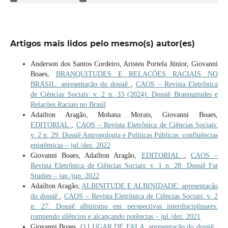
Artigos mais lidos pelo mesmo(s) autor(es)
Anderson dos Santos Cordeiro, Aristeu Portela Júnior, Giovanni
Boaes,
BRANQUITUDES E RELAÇÕES RACIAIS NO
BRASIL: apresentação do dossiê
,
CAOS – Revista Eletrônica
de Ciências Sociais: v. 2 n. 33 (2024): Dossiê Branquitudes e
Relações Raciais no Brasil
Adailton Aragão, Mohana Morais, Giovanni Boaes,
EDITORIAL
,
CAOS – Revista Eletrônica de Ciências Sociais:
v. 2 n. 29: Dossiê Antropologia e Políticas Públicas: confluências
epistêmicas – jul./dez. 2022
Giovanni Boaes, Adailton Aragão,
EDITORIAL
,
CAOS –
Revista Eletrônica de Ciências Sociais: v. 1 n. 28: Dossiê Fat
Studies – jan./jun. 2022
Adailton Aragão,
ALBINITUDE E ALBINIDADE: apresentação
do dossiê
,
CAOS – Revista Eletrônica de Ciências Sociais: v. 2
n. 27: Dossiê albinismo em perspectivas interdisciplinares:
rompendo silêncios e alcançando potências – jul./dez. 2021
Giovanni Boaes,
O LUGAR DE FALA: apresentação do dossiê
,