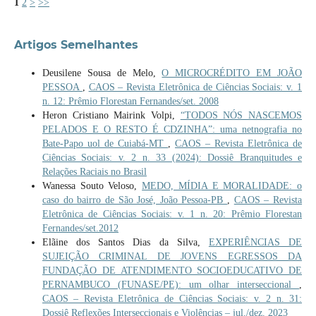
1
2
>
>>
Artigos Semelhantes
Deusilene Sousa de Melo,
O MICROCRÉDITO EM JOÃO
PESSOA
,
CAOS – Revista Eletrônica de Ciências Sociais: v. 1
n. 12: Prêmio Florestan Fernandes/set. 2008
Heron Cristiano Mairink Volpi,
“TODOS NÓS NASCEMOS
PELADOS E O RESTO É CDZINHA”: uma netnografia no
Bate-Papo uol de Cuiabá-MT
,
CAOS – Revista Eletrônica de
Ciências Sociais: v. 2 n. 33 (2024): Dossiê Branquitudes e
Relações Raciais no Brasil
Wanessa Souto Veloso,
MEDO, MÍDIA E MORALIDADE: o
caso do bairro de São José, João Pessoa-PB
,
CAOS – Revista
Eletrônica de Ciências Sociais: v. 1 n. 20: Prêmio Florestan
Fernandes/set.2012
Elãine dos Santos Dias da Silva,
EXPERIÊNCIAS DE
SUJEIÇÃO CRIMINAL DE JOVENS EGRESSOS DA
FUNDAÇÃO DE ATENDIMENTO SOCIOEDUCATIVO DE
PERNAMBUCO (FUNASE/PE): um olhar interseccional
,
CAOS – Revista Eletrônica de Ciências Sociais: v. 2 n. 31:
Dossiê Reflexões Interseccionais e Violências – jul./dez. 2023