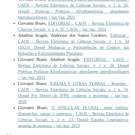
CAOS – Revista Eletrônica de Ciências Sociais: v. 1 n. 26:
Dossiê Poéticas Políticas Afrodiaspóricas: abordagens
interdisciplinares – jan./jun. 2021
Giovanni Boaes,
EDITORIAL
,
CAOS – Revista Eletrônica de
Ciências Sociais: v. 1 n. 32: CAOS – jan./jun. 2024
Adailton Aragão, Anderson dos Santos Cordeiro,
Editorial
,
CAOS – Revista Eletrônica de Ciências Sociais: v. 1 n. 34
(2025): Dossiê Mudanças e Permanências no Cenário das
Religiões e Espiritualidades Populares
Giovanni Boaes, Adailton Aragão,
EDITORIAL
,
CAOS –
Revista Eletrônica de Ciências Sociais: v. 1 n. 26: Dossiê
Poéticas Políticas Afrodiaspóricas: abordagens interdisciplinares
– jan./jun. 2021
Giovanni Boaes,
JUREMA Y OTRAS YERBAS - Resenha
,
CAOS – Revista Eletrônica de Ciências Sociais: v. 1 n. 24:
Dossiê Por Dentro do IFPB: conhecer e expressar – jan./jun.
2020
Giovanni Boaes,
O SINGULAR PLURAL: entre habitus,
disposições, campo e contextos
,
CAOS – Revista Eletrônica de
Ciências Sociais: v. 2 n. 23: Dossiê Estudos Legislativos:
agendas de pesquisa – jul./dez. 2019