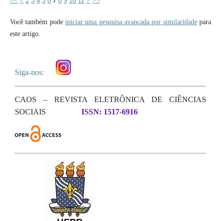
<<
<
2
3
4
5
6
7
8
9
10
11
>
>>
Você também pode
iniciar uma pesquisa avançada por similaridade
para
este artigo.
Siga-nos:
CAOS – REVISTA ELETRÔNICA DE CIÊNCIAS
SOCIAIS
ISSN: 1517-6916