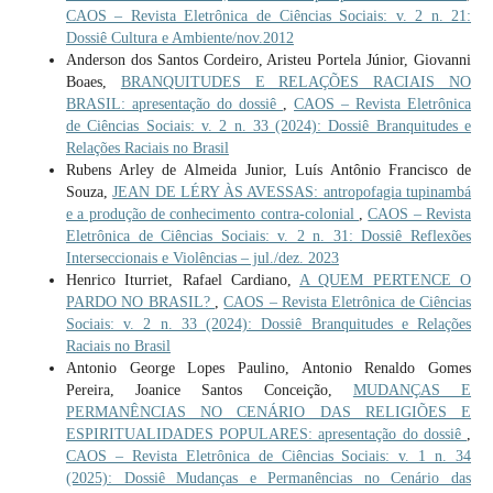
CAOS – Revista Eletrônica de Ciências Sociais: v. 2 n. 21:
Dossiê Cultura e Ambiente/nov.2012
Anderson dos Santos Cordeiro, Aristeu Portela Júnior, Giovanni
Boaes,
BRANQUITUDES E RELAÇÕES RACIAIS NO
BRASIL: apresentação do dossiê
,
CAOS – Revista Eletrônica
de Ciências Sociais: v. 2 n. 33 (2024): Dossiê Branquitudes e
Relações Raciais no Brasil
Rubens Arley de Almeida Junior, Luís Antônio Francisco de
Souza,
JEAN DE LÉRY ÀS AVESSAS: antropofagia tupinambá
e a produção de conhecimento contra-colonial
,
CAOS – Revista
Eletrônica de Ciências Sociais: v. 2 n. 31: Dossiê Reflexões
Interseccionais e Violências – jul./dez. 2023
Henrico Iturriet, Rafael Cardiano,
A QUEM PERTENCE O
PARDO NO BRASIL?
,
CAOS – Revista Eletrônica de Ciências
Sociais: v. 2 n. 33 (2024): Dossiê Branquitudes e Relações
Raciais no Brasil
Antonio George Lopes Paulino, Antonio Renaldo Gomes
Pereira, Joanice Santos Conceição,
MUDANÇAS E
PERMANÊNCIAS NO CENÁRIO DAS RELIGIÕES E
ESPIRITUALIDADES POPULARES: apresentação do dossiê
,
CAOS – Revista Eletrônica de Ciências Sociais: v. 1 n. 34
(2025): Dossiê Mudanças e Permanências no Cenário das