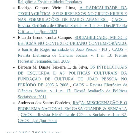
Religiões e Espiritualidades Populares
Rodrigo Campos Vieira Lima,
A RADICALIDADE DA
TEORIA CRÍTICA, SEUS REFLEXOS NO GRUPO KRISIS E
NAS FORMULAÇÕES DE PAULO ARANTES
,
CAOS –
Revista Eletrônica de Ciências Sociais: v. 1 n. 30: Dossiê Teoria
Crítica – jan./jun. 2023
Ricardo Bruno Cunha Campos,
SOCIABILIDADE, MEDO E
ESTIGMA NO CONTEXTO URBANO CONTEMPORÂNEO:
o bairro do Roger na cidade de João Pessoa - PB
,
CAOS –
Revista Eletrônica de Ciências Sociais: v. 1 n. 13: Prêmio
Florestan Fernandes/mar. 2009
Bárbara M. Duarte Teixeira L. da Silva,
OS INTELECTUAIS
DE ESQUERDA E AS POLÍTICAS CULTURAIS DA
FUNDAÇÃO DE CULTURA DE JOÃO PESSOA NO
PERÍODO DE 2005 A 2008
,
CAOS – Revista Eletrônica de
Ciências Sociais: v. 1 n. 17: Dossiê Avaliação de Políticas
Sociais/abr. 2011
Anderson dos Santos Cordeiro,
RAÇA, MISCIGENAÇÃO E O
PROBLEMA NACIONAL EM CASA-GRANDE & SENZALA
,
CAOS – Revista Eletrônica de Ciências Sociais: v. 1 n. 32:
CAOS – jan./jun. 2024