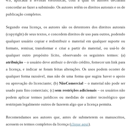
4.0, aplicada a revistas eletrônicas, com a qual os autores declaram
concordar ao fazer a submissão. Os autores retêm os direitos autorais e os de
publicação completos.
Segundo essa licença, os autores são os detentores dos direitos autorais
(copyright) de seus textos, e concedem direitos de uso para outros, podendo
qualquer usuário copiar e redistribuir o material em qualquer suporte ou
formato, remixar, transformar e criar a partir do material, ou usá-lo de
qualquer outro propósito lícito, observando os seguintes termos: (a)
atribuição
– o usuário deve atribuir o devido crédito, fornecer um link para
a licença, e indicar se foram feitas alterações. Os usos podem ocorrer de
qualquer forma razoável, mas não de uma forma que sugira haver o apoio
ou aprovação do licenciante; (b)
NãoComercial
– o material não pode ser
usado para fins comerciais; (c)
sem restrições adicionais
– os usuários não
podem aplicar termos jurídicos ou medidas de caráter tecnológico que
restrinjam legalmente outros de fazerem algo que a licença permita.
Recomendamos aos autores que, antes de submeterem os manuscritos,
acessem os termos completos da licença (
clique aqui
).