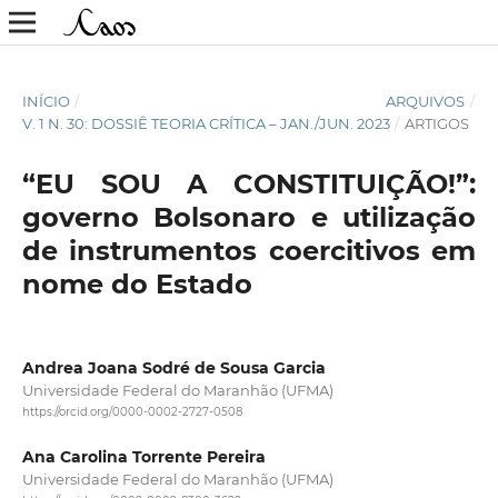
INÍCIO
/
ARQUIVOS
/
V. 1 N. 30: DOSSIÊ TEORIA CRÍTICA – JAN./JUN. 2023
/
ARTIGOS
“EU SOU A CONSTITUIÇÃO!”:
governo Bolsonaro e utilização
de instrumentos coercitivos em
nome do Estado
Andrea Joana Sodré de Sousa Garcia
Universidade Federal do Maranhão (UFMA)
https://orcid.org/0000-0002-2727-0508
Ana Carolina Torrente Pereira
Universidade Federal do Maranhão (UFMA)