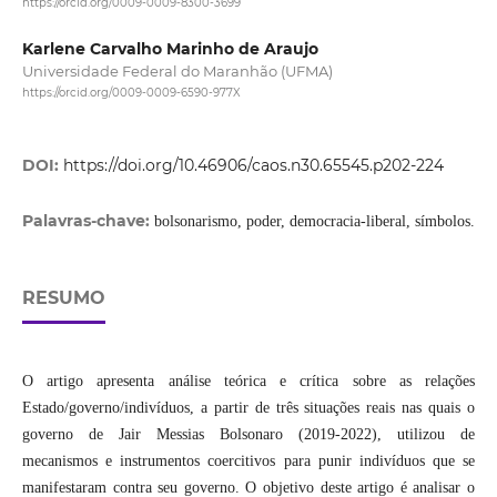
https://orcid.org/0009-0009-8300-3699
Karlene Carvalho Marinho de Araujo
Universidade Federal do Maranhão (UFMA)
https://orcid.org/0009-0009-6590-977X
DOI:
https://doi.org/10.46906/caos.n30.65545.p202-224
Palavras-chave:
bolsonarismo, poder, democracia-liberal, símbolos.
RESUMO
O artigo apresenta análise teórica e crítica sobre as relações
Estado/governo/indivíduos, a partir de três situações reais nas quais o
governo de Jair Messias Bolsonaro (2019-2022), utilizou de
mecanismos e instrumentos coercitivos para punir indivíduos que se
manifestaram contra seu governo. O objetivo deste artigo é analisar o