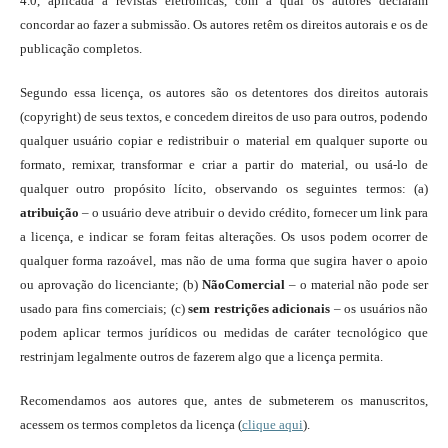
4.0, aplicada a revistas eletrônicas, com a qual os autores declaram
concordar ao fazer a submissão. Os autores retêm os direitos autorais e os de
publicação completos.
Segundo essa licença, os autores são os detentores dos direitos autorais
(copyright) de seus textos, e concedem direitos de uso para outros, podendo
qualquer usuário copiar e redistribuir o material em qualquer suporte ou
formato, remixar, transformar e criar a partir do material, ou usá-lo de
qualquer outro propósito lícito, observando os seguintes termos: (a)
atribuição
– o usuário deve atribuir o devido crédito, fornecer um link para
a licença, e indicar se foram feitas alterações. Os usos podem ocorrer de
qualquer forma razoável, mas não de uma forma que sugira haver o apoio
ou aprovação do licenciante; (b)
NãoComercial
– o material não pode ser
usado para fins comerciais; (c)
sem restrições adicionais
– os usuários não
podem aplicar termos jurídicos ou medidas de caráter tecnológico que
restrinjam legalmente outros de fazerem algo que a licença permita.
Recomendamos aos autores que, antes de submeterem os manuscritos,
acessem os termos completos da licença (
clique aqui
).