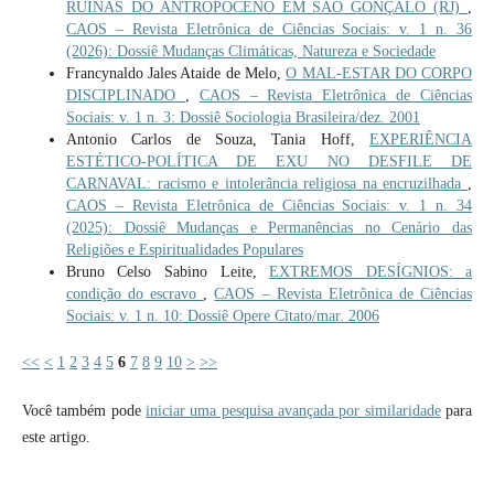
RUÍNAS DO ANTROPOCENO EM SÃO GONÇALO (RJ)
,
CAOS – Revista Eletrônica de Ciências Sociais: v. 1 n. 36
(2026): Dossiê Mudanças Climáticas, Natureza e Sociedade
Francynaldo Jales Ataide de Melo,
O MAL-ESTAR DO CORPO
DISCIPLINADO
,
CAOS – Revista Eletrônica de Ciências
Sociais: v. 1 n. 3: Dossiê Sociologia Brasileira/dez. 2001
Antonio Carlos de Souza, Tania Hoff,
EXPERIÊNCIA
ESTÉTICO-POLÍTICA DE EXU NO DESFILE DE
CARNAVAL: racismo e intolerância religiosa na encruzilhada
,
CAOS – Revista Eletrônica de Ciências Sociais: v. 1 n. 34
(2025): Dossiê Mudanças e Permanências no Cenário das
Religiões e Espiritualidades Populares
Bruno Celso Sabino Leite,
EXTREMOS DESÍGNIOS: a
condição do escravo
,
CAOS – Revista Eletrônica de Ciências
Sociais: v. 1 n. 10: Dossiê Opere Citato/mar. 2006
<<
<
1
2
3
4
5
6
7
8
9
10
>
>>
Você também pode
iniciar uma pesquisa avançada por similaridade
para
este artigo.