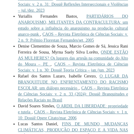
Sociais: v. 2 n. 31: Dossiê Reflexões Interseccionais e Violências
– jul./dez. 2023
Yuriallis Fernandes Bastos,
PARTIDÁRIOS DO
ANARQUISMO, MILITANTES DA CONTRACULTURA: um
estudo sobre a influência do anarquismo na produção cultural
anarco-punk
,
CAOS – Revista Eletrônica de Ciências Sociais: v.
2 n. 9: Prêmio Florestan Fernandes/set. 2005
Denise Clementino de Souza, Marcio Gomes de Sá, Jessica Rani
Ferreira de Sousa, Myrna Suely Silva Lorêto,
ONDE ESTÃO
AS MULHERES? Os lugares das artesãs na comunidade do Alto
do Moura – PE
,
CAOS – Revista Eletrônica de Ciências
Sociais: v. 1 n. 30: Dossiê Teoria Crítica – jan./jun. 2023
Rafael dos Santos Lazaro, Isabelle Cerezo,
O LUGAR DA
BRANQUITUDE NO ENFRENTAMENTO DO RACISMO
ESCOLAR: um diálogo necessário
,
CAOS – Revista Eletrônica
de Ciências Sociais: v. 2 n. 33 (2024): Dossiê Branquitudes e
Relações Raciais no Brasil
David Soares Simões,
O ARDIL DA LIBERDADE: propriedade
e tutela
,
CAOS – Revista Eletrônica de Ciências Sociais: v. 1 n.
10: Dossiê Opere Citato/mar. 2006
Lucas Santos Daniel,
FINS DE MUNDO, MUDANÇAS
CLIMÁTICAS, PRODUÇÃO DO ESPAÇO E A VIDA NAS