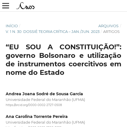
INÍCIO
/
ARQUIVOS
/
V. 1 N. 30: DOSSIÊ TEORIA CRÍTICA – JAN./JUN. 2023
/
ARTIGOS
“EU SOU A CONSTITUIÇÃO!”:
governo Bolsonaro e utilização
de instrumentos coercitivos em
nome do Estado
Andrea Joana Sodré de Sousa Garcia
Universidade Federal do Maranhão (UFMA)
https://orcid.org/0000-0002-2727-0508
Ana Carolina Torrente Pereira
Universidade Federal do Maranhão (UFMA)