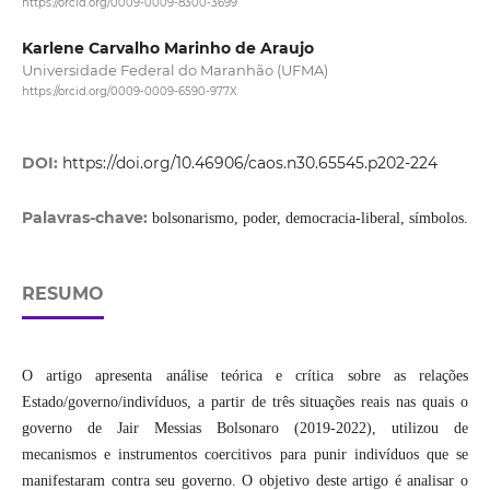
https://orcid.org/0009-0009-8300-3699
Karlene Carvalho Marinho de Araujo
Universidade Federal do Maranhão (UFMA)
https://orcid.org/0009-0009-6590-977X
DOI:
https://doi.org/10.46906/caos.n30.65545.p202-224
Palavras-chave:
bolsonarismo, poder, democracia-liberal, símbolos.
RESUMO
O artigo apresenta análise teórica e crítica sobre as relações
Estado/governo/indivíduos, a partir de três situações reais nas quais o
governo de Jair Messias Bolsonaro (2019-2022), utilizou de
mecanismos e instrumentos coercitivos para punir indivíduos que se
manifestaram contra seu governo. O objetivo deste artigo é analisar o