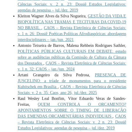
Ciências Sociais: v. 2 n. 23: Dossiê Estudos Legislativos:
agendas de pesquisa – jul./dez. 2019
Kleiton Wagner Alves da Silva Nogueira,
GESTÃO DA VIDA E
BIOPOLÍTICA NAS TRAMAS E TECITURAS DA COVID-19
NO BRASIL
,
CAOS – Revista Eletrônica de Ciências Sociais:
v. 1 n. 26: Dossiê Poéticas Políticas Afrodiaspóricas: abordagens
interdisciplinares – jan./jun. 2021
Antonio Teixeira de Barros, Malena Rehbein Rodrigues Sathler,
POLÍTICAS PÚBLICAS CULTURAIS EM DEBATE: estudo
sobre as audiências públicas da Comissão de Cultura da Câmara
dos Deputados
,
CAOS – Revista Eletrônica de Ciências Sociais:
v. 1 n. 32: CAOS – jan./jun. 2024
Artani Grangeiro da Silva Pedrosa,
PRESENÇA DE
JUSCELINO: a tríade de monumentos para o presidente
Kubitschek em Brasília
,
CAOS – Revista Eletrônica de Ciências
Sociais: v. 2 n. 35: Caos, ano 26, jul./dez. 2025
Raul Wesley Leal Bonfim, Vítor Eduardo Veras de Sandes-
Freitas,
QUEM CONTROLA O ORÇAMENTO?
APONTAMENTOS SOBRE O TIMING DE LIBERAÇÃO
DAS EMENDAS ORÇAMENTÁRIAS INDIVIDUAIS
,
CAOS
– Revista Eletrônica de Ciências Sociais: v. 2 n. 23: Dossiê
Estudos Legislativos: agendas de pesquisa – jul./dez. 2019