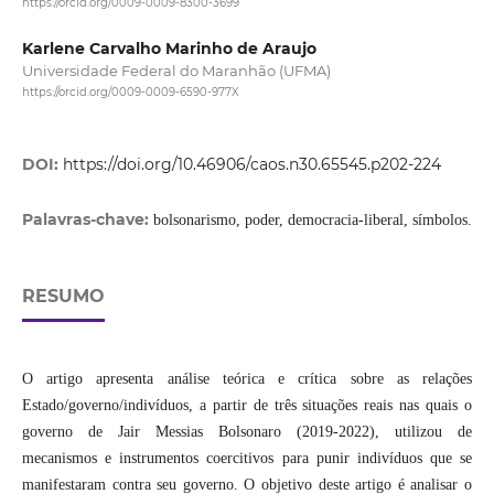
https://orcid.org/0009-0009-8300-3699
Karlene Carvalho Marinho de Araujo
Universidade Federal do Maranhão (UFMA)
https://orcid.org/0009-0009-6590-977X
DOI:
https://doi.org/10.46906/caos.n30.65545.p202-224
Palavras-chave:
bolsonarismo, poder, democracia-liberal, símbolos.
RESUMO
O artigo apresenta análise teórica e crítica sobre as relações
Estado/governo/indivíduos, a partir de três situações reais nas quais o
governo de Jair Messias Bolsonaro (2019-2022), utilizou de
mecanismos e instrumentos coercitivos para punir indivíduos que se
manifestaram contra seu governo. O objetivo deste artigo é analisar o