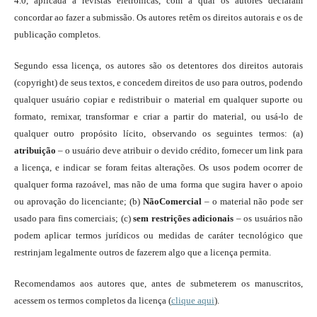
4.0, aplicada a revistas eletrônicas, com a qual os autores declaram
concordar ao fazer a submissão. Os autores retêm os direitos autorais e os de
publicação completos.
Segundo essa licença, os autores são os detentores dos direitos autorais
(copyright) de seus textos, e concedem direitos de uso para outros, podendo
qualquer usuário copiar e redistribuir o material em qualquer suporte ou
formato, remixar, transformar e criar a partir do material, ou usá-lo de
qualquer outro propósito lícito, observando os seguintes termos: (a)
atribuição
– o usuário deve atribuir o devido crédito, fornecer um link para
a licença, e indicar se foram feitas alterações. Os usos podem ocorrer de
qualquer forma razoável, mas não de uma forma que sugira haver o apoio
ou aprovação do licenciante; (b)
NãoComercial
– o material não pode ser
usado para fins comerciais; (c)
sem restrições adicionais
– os usuários não
podem aplicar termos jurídicos ou medidas de caráter tecnológico que
restrinjam legalmente outros de fazerem algo que a licença permita.
Recomendamos aos autores que, antes de submeterem os manuscritos,
acessem os termos completos da licença (
clique aqui
).