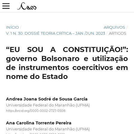
INÍCIO
/
ARQUIVOS
/
V. 1 N. 30: DOSSIÊ TEORIA CRÍTICA – JAN./JUN. 2023
/
ARTIGOS
“EU SOU A CONSTITUIÇÃO!”:
governo Bolsonaro e utilização
de instrumentos coercitivos em
nome do Estado
Andrea Joana Sodré de Sousa Garcia
Universidade Federal do Maranhão (UFMA)
https://orcid.org/0000-0002-2727-0508
Ana Carolina Torrente Pereira
Universidade Federal do Maranhão (UFMA)