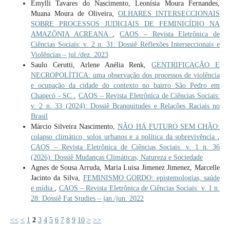
Emylli Tavares do Nascimento, Leonísia Moura Fernandes,
Muana Moura de Oliveira,
OLHARES INTERSECCIONAIS
SOBRE PROCESSOS JUDICIAIS DE FEMINICÍDIO NA
AMAZÔNIA ACREANA
,
CAOS – Revista Eletrônica de
Ciências Sociais: v. 2 n. 31: Dossiê Reflexões Interseccionais e
Violências – jul./dez. 2023
Saulo Cerutti, Arlene Anélia Renk,
GENTRIFICAÇÃO E
NECROPOLÍTICA: uma observação dos processos de violência
e ocupação da cidade do contexto no bairro São Pedro em
Chapecó - SC
,
CAOS – Revista Eletrônica de Ciências Sociais:
v. 2 n. 33 (2024): Dossiê Branquitudes e Relações Raciais no
Brasil
Márcio Silveira Nascimento,
NÃO HÁ FUTURO SEM CHÃO:
colapso climático, solos urbanos e a política da sobrevivência
,
CAOS – Revista Eletrônica de Ciências Sociais: v. 1 n. 36
(2026): Dossiê Mudanças Climáticas, Natureza e Sociedade
Agnes de Sousa Arruda, Maria Luisa Jimenez Jimenez, Marcelle
Jacinto da Silva,
FEMINISMO GORDO: epistemologias, saúde
e mídia
,
CAOS – Revista Eletrônica de Ciências Sociais: v. 1 n.
28: Dossiê Fat Studies – jan./jun. 2022
<<
<
1
2
3
4
5
6
7
8
9
10
>
>>