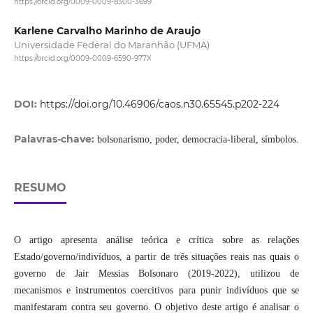
https://orcid.org/0009-0009-8300-3699
Karlene Carvalho Marinho de Araujo
Universidade Federal do Maranhão (UFMA)
https://orcid.org/0009-0009-6590-977X
DOI:
https://doi.org/10.46906/caos.n30.65545.p202-224
Palavras-chave:
bolsonarismo, poder, democracia-liberal, símbolos.
RESUMO
O artigo apresenta análise teórica e crítica sobre as relações
Estado/governo/indivíduos, a partir de três situações reais nas quais o
governo de Jair Messias Bolsonaro (2019-2022), utilizou de
mecanismos e instrumentos coercitivos para punir indivíduos que se
manifestaram contra seu governo. O objetivo deste artigo é analisar o