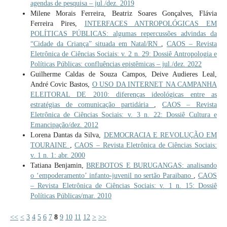
agendas de pesquisa – jul./dez. 2019
Milene Morais Ferreira, Beatriz Soares Gonçalves, Flávia
Ferreira Pires,
INTERFACES ANTROPOLÓGICAS EM
POLÍTICAS PÚBLICAS: algumas repercussões advindas da
“Cidade da Criança” situada em Natal/RN
,
CAOS – Revista
Eletrônica de Ciências Sociais: v. 2 n. 29: Dossiê Antropologia e
Políticas Públicas: confluências epistêmicas – jul./dez. 2022
Guilherme Caldas de Souza Campos, Deive Audieres Leal,
André Covic Bastos,
O USO DA INTERNET NA CAMPANHA
ELEITORAL DE 2010: diferenças ideológicas entre as
estratégias de comunicação partidária
,
CAOS – Revista
Eletrônica de Ciências Sociais: v. 3 n. 22: Dossiê Cultura e
Emancipação/dez. 2012
Lorena Dantas da Silva,
DEMOCRACIA E REVOLUÇÃO EM
TOURAINE
,
CAOS – Revista Eletrônica de Ciências Sociais:
v. 1 n. 1: abr. 2000
Tatiana Benjamin,
BREBOTOS E BURUGANGAS: analisando
o ‘empoderamento’ infanto-juvenil no sertão Paraibano
,
CAOS
– Revista Eletrônica de Ciências Sociais: v. 1 n. 15: Dossiê
Políticas Públicas/mar. 2010
<<
<
3
4
5
6
7
8
9
10
11
12
>
>>