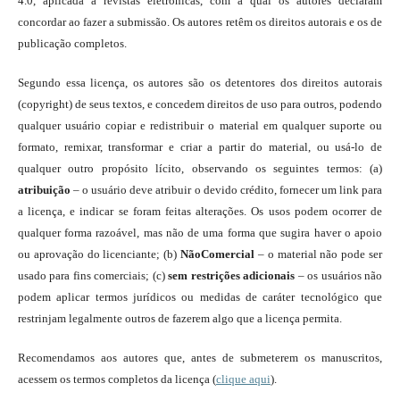
4.0, aplicada a revistas eletrônicas, com a qual os autores declaram
concordar ao fazer a submissão. Os autores retêm os direitos autorais e os de
publicação completos.
Segundo essa licença, os autores são os detentores dos direitos autorais
(copyright) de seus textos, e concedem direitos de uso para outros, podendo
qualquer usuário copiar e redistribuir o material em qualquer suporte ou
formato, remixar, transformar e criar a partir do material, ou usá-lo de
qualquer outro propósito lícito, observando os seguintes termos: (a)
atribuição
– o usuário deve atribuir o devido crédito, fornecer um link para
a licença, e indicar se foram feitas alterações. Os usos podem ocorrer de
qualquer forma razoável, mas não de uma forma que sugira haver o apoio
ou aprovação do licenciante; (b)
NãoComercial
– o material não pode ser
usado para fins comerciais; (c)
sem restrições adicionais
– os usuários não
podem aplicar termos jurídicos ou medidas de caráter tecnológico que
restrinjam legalmente outros de fazerem algo que a licença permita.
Recomendamos aos autores que, antes de submeterem os manuscritos,
acessem os termos completos da licença (
clique aqui
).