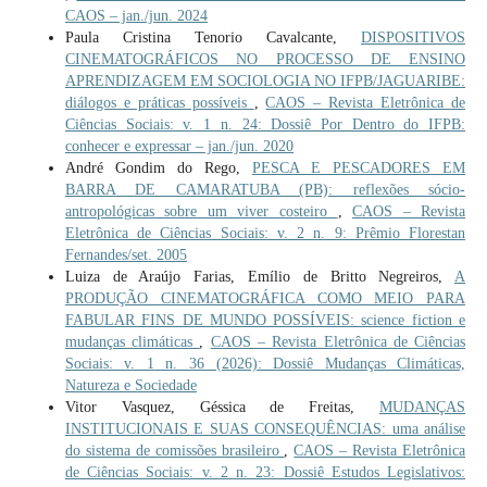
CAOS – jan./jun. 2024
Paula Cristina Tenorio Cavalcante,
DISPOSITIVOS
CINEMATOGRÁFICOS NO PROCESSO DE ENSINO
APRENDIZAGEM EM SOCIOLOGIA NO IFPB/JAGUARIBE:
diálogos e práticas possíveis
,
CAOS – Revista Eletrônica de
Ciências Sociais: v. 1 n. 24: Dossiê Por Dentro do IFPB:
conhecer e expressar – jan./jun. 2020
André Gondim do Rego,
PESCA E PESCADORES EM
BARRA DE CAMARATUBA (PB): reflexões sócio-
antropológicas sobre um viver costeiro
,
CAOS – Revista
Eletrônica de Ciências Sociais: v. 2 n. 9: Prêmio Florestan
Fernandes/set. 2005
Luiza de Araújo Farias, Emílio de Britto Negreiros,
A
PRODUÇÃO CINEMATOGRÁFICA COMO MEIO PARA
FABULAR FINS DE MUNDO POSSÍVEIS: science fiction e
mudanças climáticas
,
CAOS – Revista Eletrônica de Ciências
Sociais: v. 1 n. 36 (2026): Dossiê Mudanças Climáticas,
Natureza e Sociedade
Vitor Vasquez, Géssica de Freitas,
MUDANÇAS
INSTITUCIONAIS E SUAS CONSEQUÊNCIAS: uma análise
do sistema de comissões brasileiro
,
CAOS – Revista Eletrônica
de Ciências Sociais: v. 2 n. 23: Dossiê Estudos Legislativos: