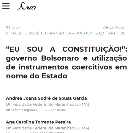
INÍCIO
/
ARQUIVOS
/
V. 1 N. 30: DOSSIÊ TEORIA CRÍTICA – JAN./JUN. 2023
/
ARTIGOS
“EU SOU A CONSTITUIÇÃO!”:
governo Bolsonaro e utilização
de instrumentos coercitivos em
nome do Estado
Andrea Joana Sodré de Sousa Garcia
Universidade Federal do Maranhão (UFMA)
https://orcid.org/0000-0002-2727-0508
Ana Carolina Torrente Pereira
Universidade Federal do Maranhão (UFMA)