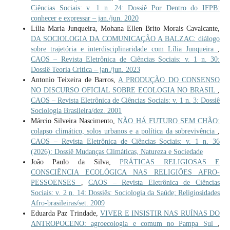
Ciências Sociais: v. 1 n. 24: Dossiê Por Dentro do IFPB:
conhecer e expressar – jan./jun. 2020
Lília Maria Junqueira, Mohana Ellen Brito Morais Cavalcante,
DA SOCIOLOGIA DA COMUNICAÇÃO A BALZAC: diálogo
sobre trajetória e interdisciplinaridade com Lília Junqueira
,
CAOS – Revista Eletrônica de Ciências Sociais: v. 1 n. 30:
Dossiê Teoria Crítica – jan./jun. 2023
Antonio Teixeira de Barros,
A PRODUÇÃO DO CONSENSO
NO DISCURSO OFICIAL SOBRE ECOLOGIA NO BRASIL
,
CAOS – Revista Eletrônica de Ciências Sociais: v. 1 n. 3: Dossiê
Sociologia Brasileira/dez. 2001
Márcio Silveira Nascimento,
NÃO HÁ FUTURO SEM CHÃO:
colapso climático, solos urbanos e a política da sobrevivência
,
CAOS – Revista Eletrônica de Ciências Sociais: v. 1 n. 36
(2026): Dossiê Mudanças Climáticas, Natureza e Sociedade
João Paulo da Silva,
PRÁTICAS RELIGIOSAS E
CONSCIÊNCIA ECOLÓGICA NAS RELIGIÕES AFRO-
PESSOENSES
,
CAOS – Revista Eletrônica de Ciências
Sociais: v. 2 n. 14: Dossiês: Sociologia da Saúde; Religiosidades
Afro-brasileiras/set. 2009
Eduarda Paz Trindade,
VIVER E INSISTIR NAS RUÍNAS DO
ANTROPOCENO: agroecologia e comum no Pampa Sul
,