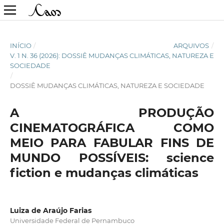
INÍCIO
/
ARQUIVOS
/
V. 1 N. 36 (2026): DOSSIÊ MUDANÇAS CLIMÁTICAS, NATUREZA E
SOCIEDADE
/
DOSSIÊ MUDANÇAS CLIMÁTICAS, NATUREZA E SOCIEDADE
A PRODUÇÃO
CINEMATOGRÁFICA COMO
MEIO PARA FABULAR FINS DE
MUNDO POSSÍVEIS: science
fiction e mudanças climáticas
Luiza de Araújo Farias
Universidade Federal de Pernambuco