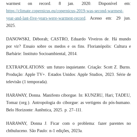
warmest on record. 8 jan. 2020. Disponível em:
https://climate.copernicus.eu/copernicus-2019-was-second-warmest-
year-and-last-five-years-were-warmest-record
. Acesso em: 29 jun.
2025.
DANOWSKI, Déborah; CASTRO, Eduardo Viveiros de. Há mundo
por vir? Ensaio sobre os medos e os fins. Florianópolis: Cultura e
Barbárie: Instituto Socioambiental, 2014.
EXTRAPOLATIONS: um futuro inquietante. Criação: Scott Z. Burns.
Produção: Apple TV+. Estados Unidos: Apple Studios, 2023. Série de
televisão (1 temporada).
HARAWAY, Donna. Manifesto ciborgue. In: KUNZRU, Hari; TADEU,
Tomaz (org.). Antropologia do ciborgue: as vertigens do pós-humano.
Belo Horizonte: Autêntica, 2025. p. 27–111.
HARAWAY, Donna J. Ficar com o problema: fazer parentes no
chthuluceno. São Paulo: n-1 edições, 2023a.