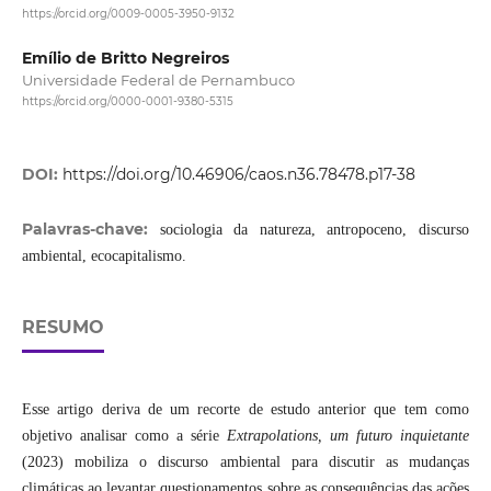
https://orcid.org/0009-0005-3950-9132
Emílio de Britto Negreiros
Universidade Federal de Pernambuco
https://orcid.org/0000-0001-9380-5315
DOI:
https://doi.org/10.46906/caos.n36.78478.p17-38
Palavras-chave:
sociologia da natureza, antropoceno, discurso
ambiental, ecocapitalismo.
RESUMO
Esse artigo deriva de um recorte de estudo anterior que tem como
objetivo analisar como a série
Extrapolations, um futuro inquietante
(2023) mobiliza o discurso ambiental para discutir as mudanças
climáticas ao levantar questionamentos sobre as consequências das ações