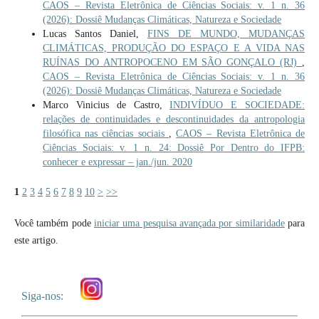
CAOS – Revista Eletrônica de Ciências Sociais: v. 1 n. 36
(2026): Dossiê Mudanças Climáticas, Natureza e Sociedade
Lucas Santos Daniel,
FINS DE MUNDO, MUDANÇAS
CLIMÁTICAS, PRODUÇÃO DO ESPAÇO E A VIDA NAS
RUÍNAS DO ANTROPOCENO EM SÃO GONÇALO (RJ)
,
CAOS – Revista Eletrônica de Ciências Sociais: v. 1 n. 36
(2026): Dossiê Mudanças Climáticas, Natureza e Sociedade
Marco Vinicius de Castro,
INDIVÍDUO E SOCIEDADE:
relações de continuidades e descontinuidades da antropologia
filosófica nas ciências sociais
,
CAOS – Revista Eletrônica de
Ciências Sociais: v. 1 n. 24: Dossiê Por Dentro do IFPB:
conhecer e expressar – jan./jun. 2020
1
2
3
4
5
6
7
8
9
10
>
>>
Você também pode
iniciar uma pesquisa avançada por similaridade
para
este artigo.
Siga-nos: