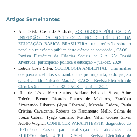
Artigos Semelhantes
Ana Olívia Costa de Andrade,
SOCIOLOGIA PÚBLICA E A
INSERÇÃO DA SOCIOLOGIA NO CURRÍCULO DA
EDUCAÇÃO BÁSICA BRASILEIRA: uma reflexão sobre o
papel e a relevância pública desta ciência na sociedade
,
CAOS –
Revista Eletrônica de Ciências Sociais: v. 2 n. 25: Dossiê
Juventude, participação política e educação – jul./dez. 2020
Letícia Costa Silva,
SOCIOLOGIA AMBIENTAL: uma análise
dos possíveis efeitos socioambientais pré-implantação do projeto
da Usina Hidrelétrica de Marabá
,
CAOS – Revista Eletrônica de
Ciências Sociais: v. 1 n. 32: CAOS – jan./jun. 2024
Rita de Cássia Melo Santos, Adriano Felix da Silva, Aline
Toledo, Brenno Ricardo Ramos de Medeiros, Franklyn
Sizernando Liberato (Ayra Liberato), Marcelo Cadore, Paula
Cristina Cavalcante, Roberta do Nascimento Mello, Selma de
Souza Cabral, Tyago Carneiro Mendes, Valter Gomes Silva,
Adolfo Wagner,
CONHECER PARA INTERVIR: diagnóstico do
IFPB-João Pessoa para realização de atividades do
PIBID/Sociologia UFPB
,
CAOS – Revista Eletrônica de