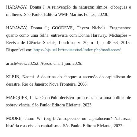
HARAWAY, Donna J. A reinvenção da natureza: símios, ciborgues e
mulheres. São Paulo: Editora WMF Martins Fontes, 2023b.
HARAWAY, Donna J.; GOODEVE, Thyrza Nichols. Fragmentos:
quanto como uma folha. entrevista com Donna Haraway. Mediações –
Revista de Ciências Sociais, Londrina, v. 20, n. 1, p. 48–68, 2015.
Disponível em:
https://ojs.uel.br/revistas/uel/index.php/mediacoes/
article/view/23252. Acesso em: 1 jun. 2026.
KLEIN, Naomi. A doutrina do choque: a ascensão do capitalismo de
desastre. Rio de Janeiro: Nova Fronteira, 2008.
MARQUES, Luiz. O decênio decisivo: propostas para uma política de
sobrevivência. São Paulo: Editora Elefante, 2023.
MOORE, Jason W. (org.). Antropoceno ou capitaloceno? Natureza,
história e a crise do capitalismo. São Paulo: Editora Elefante, 2022.